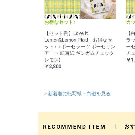
お得なセット♪
カ
【セット割】Love it
【白
Lemon&Lemon Plaid お得なセ
ラッ
ット♪（ポーセラーツ ポーセリン
ーセ
アート 転写紙 ギンガムチェック
チェ
レモン)
￥1,
￥2,800
> 新着順に転写紙・白磁を見る
RECOMMEND ITEM
お