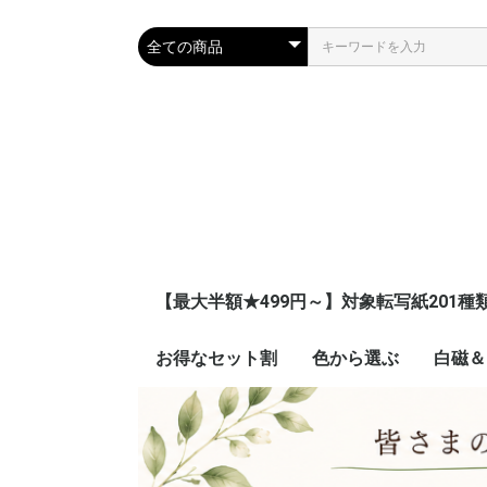
【最大半額★499円～】対象転写紙201種
お得なセット割
色から選ぶ
白磁＆
ピンク
ブルー
ネイビー
レッド
イエロー
オレンジ
グリーン
パープル
ブラウン
グレー
ブラック
ゴールド
シルバー
ホワイト
グラデーション
その他