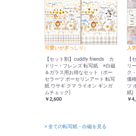
可愛いがぎっしり♪
人
【セット割】cuddly friends カ
【
ドリ―・フレンズ 転写紙 ※白磁
リ
＆ガラス用お得なセット（ポー
ク
セラーツ ポーセリンアート 転写
価格
紙 ウサギ クマ ライオン ギンガ
ツ 
ムチェック)
紙)
￥2,600
￥4,
> 全ての転写紙・白磁を見る