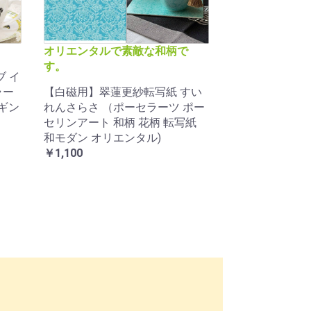
オリエンタルで素敵な和柄で
す。
ブ イ
ラー
【白磁用】翠蓮更紗転写紙 すい
 ギン
れんさらさ （ポーセラーツ ポー
セリンアート 和柄 花柄 転写紙
和モダン オリエンタル)
￥1,100