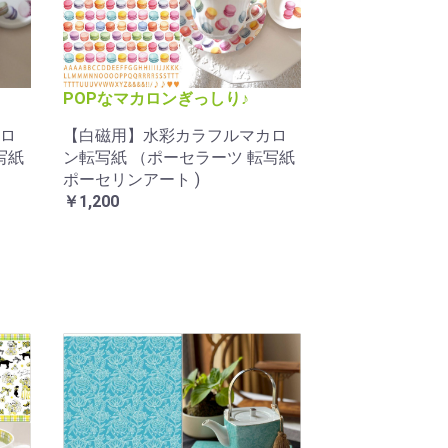
POPなマカロンぎっしり♪
ロ
【白磁用】水彩カラフルマカロ
写紙
ン転写紙 （ポーセラーツ 転写紙
ポーセリンアート )
￥1,200