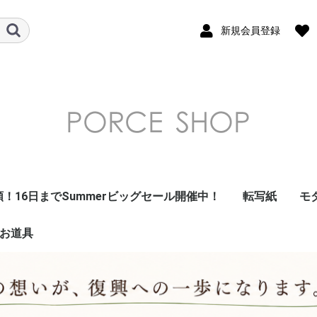
新規会員登録
類！16日までSummerビッグセール開催中！
転写紙
モ
お道具
ガラス用転写
フラワー 花柄
南国・トロピ
デザート・フ
和柄転写紙
モダンテイス
北欧風転写紙
昭和レトロ・
ダマスク転写
アラベスク転
アルコールイ
ドット転写紙
ストライプ転
ナンバー・数
レース・ガー
星・空・月転
フレーム転写
幾何学模様転
アラビアン転
ツイード転写
モロッカン転
チェック・ギ
大理石 マーブ
千鳥格子転写
アニマル・鳥
キッズ転写紙
リボン転写紙
キャラクター
アルファベッ
クリスマス転
海外・トラベ
イベント転写
単色転写紙
在庫限りで終
その他
summer転写
写紙
トロ転写紙
ト風転写紙
写紙
ェック転写紙
紙
ル転写紙
がな・カタカ