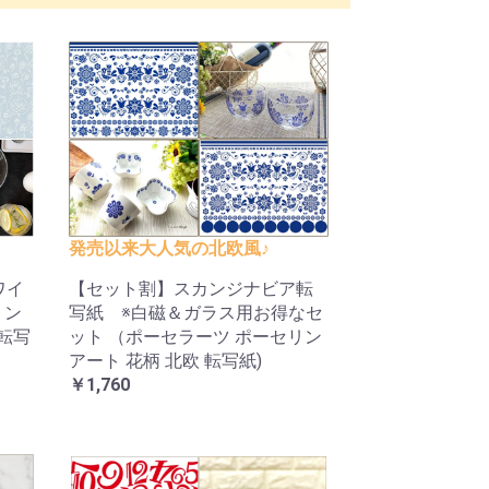
発売以来大人気の北欧風♪
ワイ
【セット割】スカンジナビア転
リン
写紙 ※白磁＆ガラス用お得なセ
 転写
ット （ポーセラーツ ポーセリン
アート 花柄 北欧 転写紙)
￥1,760