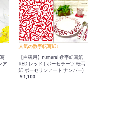
人気の数字転写紙♪
写
【白磁用】numeral 数字転写紙
ンア
RED レッド ( ポーセラーツ 転写
紙 ポーセリンアート ナンバー)
￥1,100