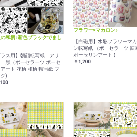
フラワー×マカロン♪
人の和柄♪新色ブラックでまし
【白磁用】水彩フラワーマカ
！
ン転写紙 （ポーセラーツ 転
ポーセリンアート )
ガラス用】朝顔転写紙 アサ
￥1,200
 黒（ポーセラーツ ポーセ
アート 花柄 和柄 転写紙 ブ
ク)
100