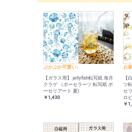
ぷかぷか可愛い♪
お家
【ガラス用】 jellyfish転写紙 海月
【
クラゲ （ポーセラーツ 転写紙 ポ
ツ転
ーセリアート 夏)
セリ
￥1,430
ロピ
￥1,