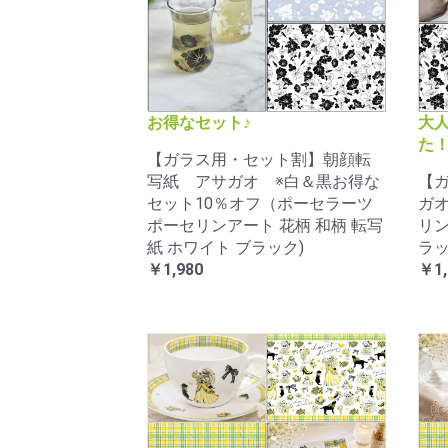
お得なセット♪
大
た
【ガラス用・セット割】朝顔転
写紙 アサガオ ※白＆黒お得な
【
セット10％オフ（ポーセラーツ
ガオ
ポーセリンアート 花柄 和柄 転写
リン
紙 ホワイト ブラック)
ラッ
￥1,980
￥1,