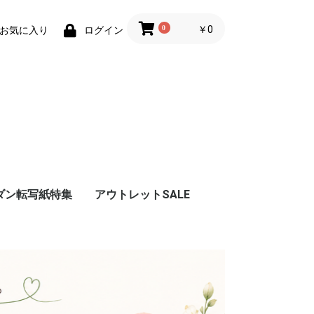
0
￥0
お気に入り
ログイン
ダン転写紙特集
アウトレットSALE
紙
 転写紙
カル・
ルーツ転
ト転写紙
北欧風レ
紙
写紙
ンクアー
写紙
字転写紙
ランド転
写紙
紙
写紙
写紙
紙
写紙
ンガムチ
ル転写
紙
転写紙
・スマイ
ト・ひら
写紙
ル転写紙
紙
了
紙
ナ転写紙