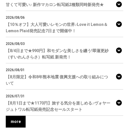
甘くて可愛い♪ 新作マカロン転写紙2種類同時新発売★
2026/08/06
【10％オフ】大人可愛いレモンの世界♪Love it Lemon＆
Lemon Plaid発売記念7日まで開催中！
2026/08/03
【8/4日まで★990円】和モダンな美しさを纏う!翠蓮更紗
（すいれんさらさ）転写紙 新発売！
2026/08/01
【8月限定】令和8年熊本地震 復興支援への取り組みにつ
いて
2026/07/31
【8月1日まで★1170円】旅する気分を楽しめる♪ヴォヤー
ジュトワル転写紙発売記念セールスタート
more