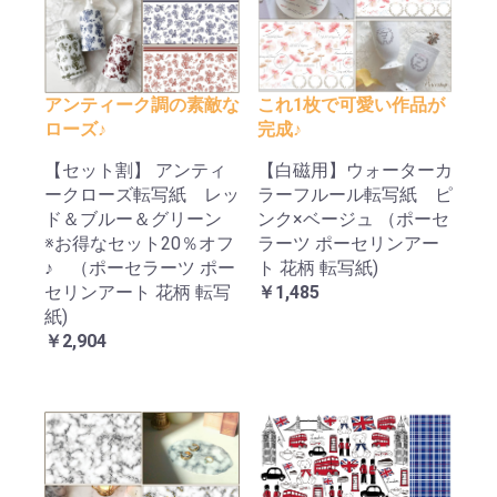
アンティーク調の素敵な
これ1枚で可愛い作品が
ローズ♪
完成♪
【セット割】 アンティ
【白磁用】ウォーターカ
ークローズ転写紙 レッ
ラーフルール転写紙 ピ
ド＆ブルー＆グリーン
ンク×ベージュ （ポーセ
※お得なセット20％オフ
ラーツ ポーセリンアー
♪ （ポーセラーツ ポー
ト 花柄 転写紙)
セリンアート 花柄 転写
￥1,485
紙)
￥2,904