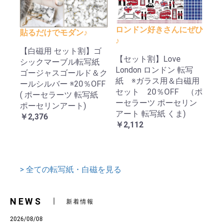
ロンドン好きさんにぜひ
貼るだけでモダン♪
♪
【白磁用 セット割】ゴ
【セット割】Love
シックマーブル転写紙
London ロンドン 転写
ゴージャスゴールド＆ク
紙 ※ガラス用＆白磁用
ールシルバー ※20％OFF
セット 20％OFF （ポ
( ポーセラーツ 転写紙
ーセラーツ ポーセリン
ポーセリンアート)
アート 転写紙 くま)
￥2,376
￥2,112
> 全ての転写紙・白磁を見る
NEWS
新着情報
2026/08/08