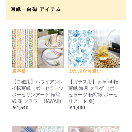
写紙・白磁 アイテム
夏本番♪
ぷかぷか可愛い♪
【白磁用】ハワイアンレ
【ガラス用】 jellyfish転
イ転写紙（ポーセラーツ
写紙 海月 クラゲ （ポー
ポーセリンアート 転写
セラーツ 転写紙 ポーセ
紙 花 フラワー HAWAII)
リアート 夏)
￥1,540
￥1,430