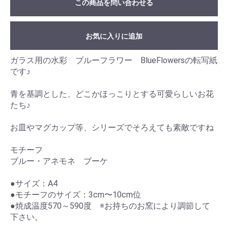
この商品を問い合わせる
お気に入りに追加
ガラス用の水彩 ブルーフラワー BlueFlowersの転写紙
です♪
青を基調とした、どこかほっこりとする可愛らしいお花
たち♪
お皿やマグカップ等、シリーズでそろえても素敵ですね
モチーフ
ブルー・アネモネ ブーケ
●サイズ：A4
●モチーフのサイズ：3cm〜10cm位
●焼成温度570～590度 ※お持ちのお窯により調節して
下さい。