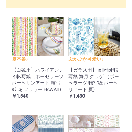
夏本番♪
ぷかぷか可愛い♪
【白磁用】ハワイアンレ
【ガラス用】 jellyfish転
イ転写紙（ポーセラーツ
写紙 海月 クラゲ （ポー
ポーセリンアート 転写
セラーツ 転写紙 ポーセ
紙 花 フラワー HAWAII)
リアート 夏)
￥1,540
￥1,430