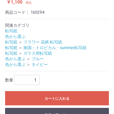
￥1,100
税込
商品コード：
160294
関連カテゴリ
転写紙
色から選ぶ
転写紙
＞
フラワー 花柄 転写紙
転写紙
＞
南国・トロピカル・summer転写紙
転写紙
＞
ガラス用転写紙
色から選ぶ
＞
ブルー
色から選ぶ
＞
ネイビー
数量
カートに入れる