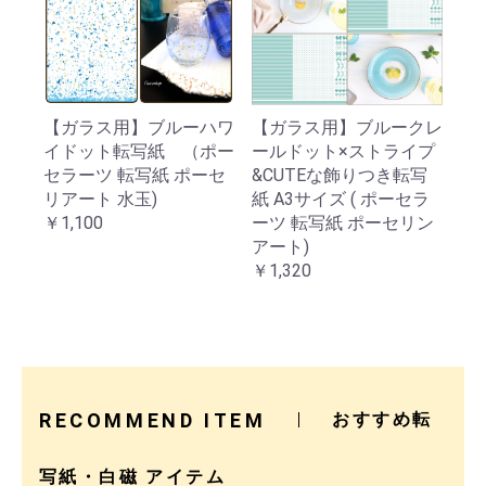
【ガラス用】ブルーハワ
【ガラス用】ブルークレ
イドット転写紙 （ポー
ールドット×ストライプ
セラーツ 転写紙 ポーセ
&CUTEな飾りつき転写
リアート 水玉)
紙 A3サイズ ( ポーセラ
￥1,100
ーツ 転写紙 ポーセリン
アート)
￥1,320
RECOMMEND ITEM
おすすめ転
写紙・白磁 アイテム