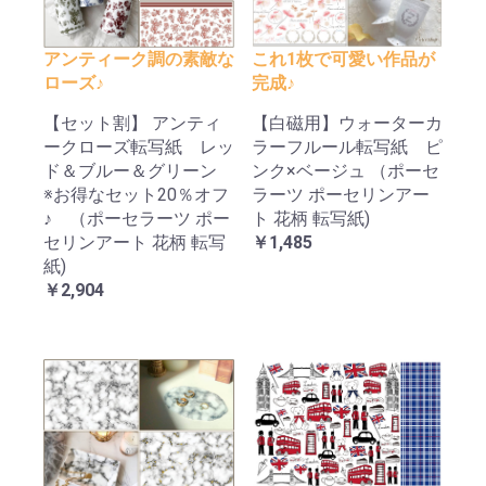
アンティーク調の素敵な
これ1枚で可愛い作品が
ローズ♪
完成♪
【セット割】 アンティ
【白磁用】ウォーターカ
ークローズ転写紙 レッ
ラーフルール転写紙 ピ
ド＆ブルー＆グリーン
ンク×ベージュ （ポーセ
※お得なセット20％オフ
ラーツ ポーセリンアー
♪ （ポーセラーツ ポー
ト 花柄 転写紙)
セリンアート 花柄 転写
￥1,485
紙)
￥2,904