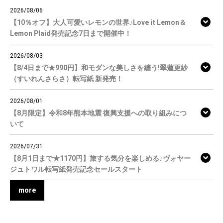
2026/08/06
【10％オフ】大人可愛いレモンの世界♪Love it Lemon＆
Lemon Plaid発売記念7日まで開催中！
2026/08/03
【8/4日まで★990円】和モダンな美しさを纏う!翠蓮更紗
（すいれんさらさ）転写紙 新発売！
2026/08/01
【8月限定】令和8年熊本地震 復興支援への取り組みにつ
いて
2026/07/31
【8月1日まで★1170円】旅する気分を楽しめる♪ヴォヤー
ジュトワル転写紙発売記念セールスタート
more