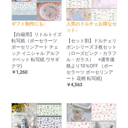
ギフト制作にも♪
人気のドルチェお得なセ
ット♪
【白磁用】リトルトイズ
転写紙（ポーセラーツ
【セット割】ドルチェリ
ポーセリンアート チェ
ボンシリーズ３枚セット
ック イニシャル アルフ
（ローズピンク・カラフ
ァベット 転写紙 ウサギ
ル・ガラス） ※通常価
クマ)
格より10％OFF （ポー
￥1,260
セラーツ ポーセリンア
ート 花柄 転写紙)
￥4,563