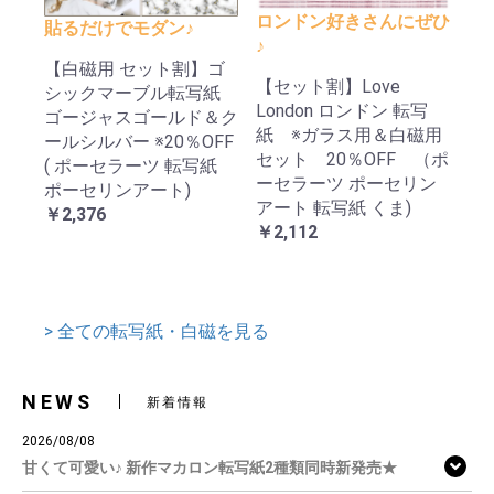
ロンドン好きさんにぜひ
貼るだけでモダン♪
♪
【白磁用 セット割】ゴ
【セット割】Love
シックマーブル転写紙
London ロンドン 転写
ゴージャスゴールド＆ク
紙 ※ガラス用＆白磁用
ールシルバー ※20％OFF
セット 20％OFF （ポ
( ポーセラーツ 転写紙
ーセラーツ ポーセリン
ポーセリンアート)
アート 転写紙 くま)
￥2,376
￥2,112
> 全ての転写紙・白磁を見る
NEWS
新着情報
2026/08/08
甘くて可愛い♪ 新作マカロン転写紙2種類同時新発売★