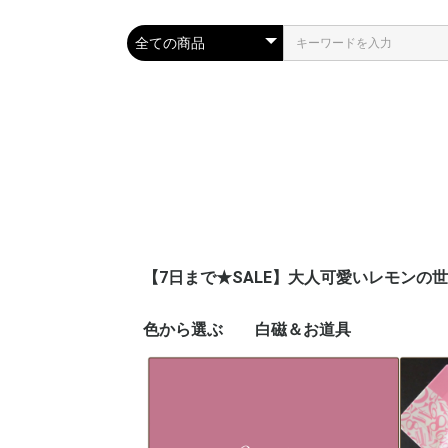
【7日まで★SALE】大人可愛いレモンの
色から選ぶ
白磁＆お道具
ピンク
ブルー
ネイビー
レッド
イエロー
オレンジ
グリーン
パープル
ブラウン
グレー
ブラック
ゴールド
シルバー
ホワイト
グラデーション
その他