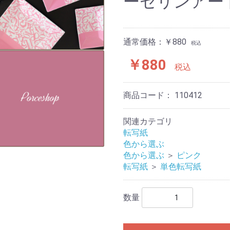
ーセリンアート
通常価格：￥880
税込
￥880
税込
商品コード：
110412
関連カテゴリ
転写紙
色から選ぶ
色から選ぶ
＞
ピンク
転写紙
＞
単色転写紙
数量