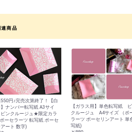
関連商品
550円♪完売次第終了！【白
【ガラス用】単色転写紙 ピ
】ナンバー転写紙 A3サイ
クルージュ A4サイズ （ポ
 ピンクルージュ★限定カラ
ラーツ ポーセリンアート 単
( ポーセラーツ 転写紙 ポーセ
写紙)
アート 数字)