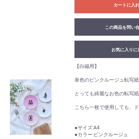
カートに入
この商品を問い
お気に入りに
【白磁用】
単色のピンクルージュ転写紙
とっても綺麗なお色の転写紙
こちら一枚で使用しても、ド
●サイズ:A4
●カラー:ピンクルージュ