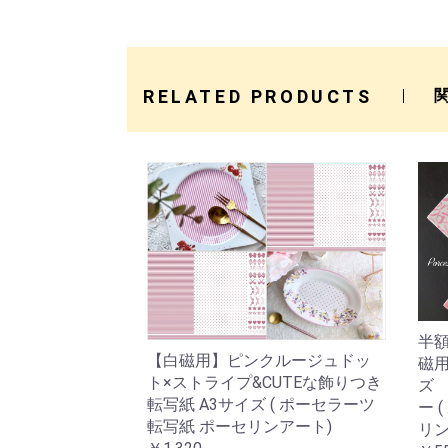
RELATED PRODUCTS
半額
【白磁用】ピンクルージュドッ
磁用
ト×ストライプ&CUTEな飾りつき
ズ
転写紙 A3サイズ ( ポーセラーツ
ー 
転写紙 ポーセリンアート)
リン