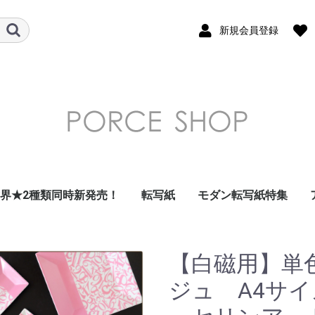
新規会員登録
世界★2種類同時新発売！
転写紙
モダン転写紙特集
ガラス用転写紙
フラワー 花柄 転写紙
南国・トロピカル・
デザート・フルーツ転
和柄転写紙
モダンテイスト転写紙
北欧風転写紙
昭和レトロ・北欧風レ
ダマスク転写紙
アラベスク転写紙
アルコールインクアー
ドット転写紙
ストライプ転写紙
ナンバー・数字転写紙
レース・ガーランド転
星・空・月転写紙
フレーム転写紙
幾何学模様転写紙
アラビアン転写紙
ツイード転写紙
モロッカン転写紙
チェック・ギンガムチ
大理石 マーブル転写
千鳥格子転写紙
アニマル・鳥転写紙
キッズ転写紙
リボン転写紙
キャラクター・スマイ
アルファベット・ひら
クリスマス転写紙
海外・トラベル転写紙
イベント転写紙
単色転写紙
在庫限りで終了
その他
summer転写紙
写紙
トロ転写紙
ト風転写紙
写紙
ェック転写紙
紙
ル転写紙
がな・カタカナ転写紙
【白磁用】単
ジュ A4サイ