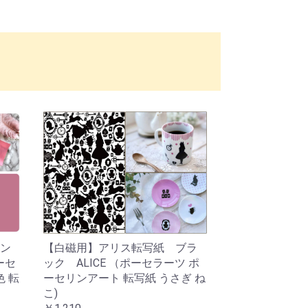
ン
【白磁用】アリス転写紙 ブラ
ーセ
ック ALICE （ポーセラーツ ポ
色 転
ーセリンアート 転写紙 うさぎ ね
こ)