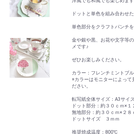
洋風でも和風でも楽しめます
ドットと単色を組み合わせた
単色部分をクラフトパンチを
金や銀や黒、お花や文字等の
メです♪
ぜひお楽しみください。
カラー：フレンチミントブル
※カラーはモニターによって
ださい。
転写紙全体サイズ：A3サイ
ドット部分：約３０ｃｍ×１
無地部分：約３０ｃｍ×２８
ドットサイズ ３ｍｍ
推奨焼成温度：800℃