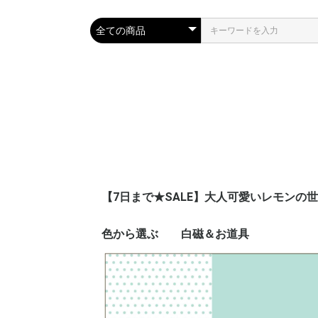
【7日まで★SALE】大人可愛いレモンの
色から選ぶ
白磁＆お道具
ピンク
ブルー
ネイビー
レッド
イエロー
オレンジ
グリーン
パープル
ブラウン
グレー
ブラック
ゴールド
シルバー
ホワイト
グラデーション
その他