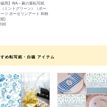
白磁用】WA～麻の葉転写紙
葱（ミントグリーン）（ポー
ーツ ポーセリンアート 和柄
紙)
100
すすめ転写紙・白磁 アイテム