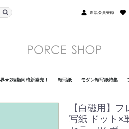
新規会員登録
世界★2種類同時新発売！
転写紙
モダン転写紙特集
ガラス用転写紙
フラワー 花柄 転写紙
南国・トロピカル・
デザート・フルーツ転
和柄転写紙
モダンテイスト転写紙
北欧風転写紙
昭和レトロ・北欧風レ
ダマスク転写紙
アラベスク転写紙
アルコールインクアー
ドット転写紙
ストライプ転写紙
ナンバー・数字転写紙
レース・ガーランド転
星・空・月転写紙
フレーム転写紙
幾何学模様転写紙
アラビアン転写紙
ツイード転写紙
モロッカン転写紙
チェック・ギンガムチ
大理石 マーブル転写
千鳥格子転写紙
アニマル・鳥転写紙
キッズ転写紙
リボン転写紙
キャラクター・スマイ
アルファベット・ひら
クリスマス転写紙
海外・トラベル転写紙
イベント転写紙
単色転写紙
在庫限りで終了
その他
summer転写紙
写紙
トロ転写紙
ト風転写紙
写紙
ェック転写紙
紙
ル転写紙
がな・カタカナ転写紙
【白磁用】フ
写紙 ドット×