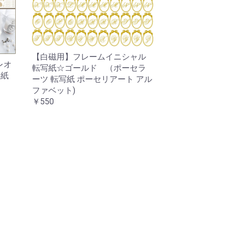
【白磁用】フレームイニシャル
レオ
転写紙☆ゴールド （ポーセラ
写紙
ーツ 転写紙 ポーセリアート アル
ファベット)
￥550