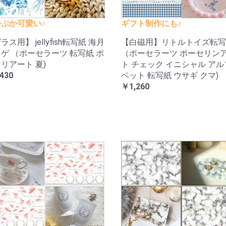
ぷか可愛い♪
ギフト制作にも♪
ラス用】 jellyfish転写紙 海月
【白磁用】リトルトイズ転写
ゲ （ポーセラーツ 転写紙 ポ
（ポーセラーツ ポーセリン
リアート 夏)
ト チェック イニシャル ア
430
ベット 転写紙 ウサギ クマ)
￥1,260