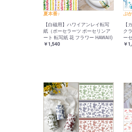
夏本番♪
ぷか
【白磁用】ハワイアンレイ転写
【ガ
紙（ポーセラーツ ポーセリンア
クラ
ート 転写紙 花 フラワー HAWAII)
ーセ
￥1,540
￥1,