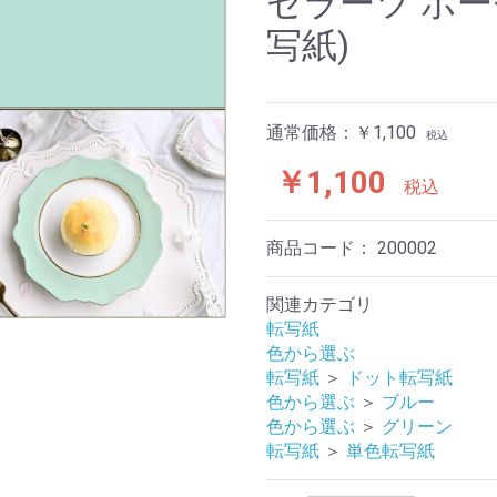
セラーツ ポー
写紙)
通常価格：￥1,100
税込
￥1,100
税込
商品コード：
200002
関連カテゴリ
転写紙
色から選ぶ
転写紙
＞
ドット転写紙
色から選ぶ
＞
ブルー
色から選ぶ
＞
グリーン
転写紙
＞
単色転写紙