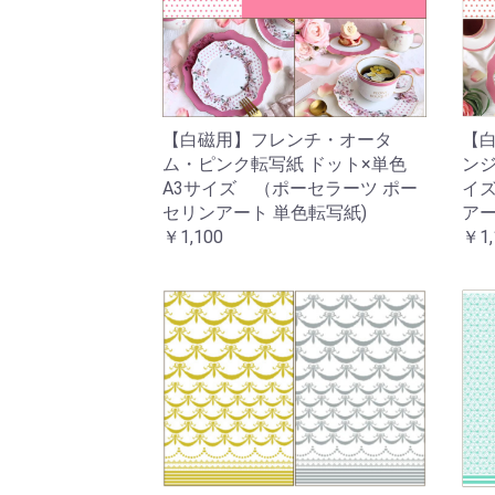
【白磁用】フレンチ・オータ
【白
ム・ピンク転写紙 ドット×単色
ンジ
A3サイズ （ポーセラーツ ポー
イズ
セリンアート 単色転写紙)
アー
￥1,100
￥1,