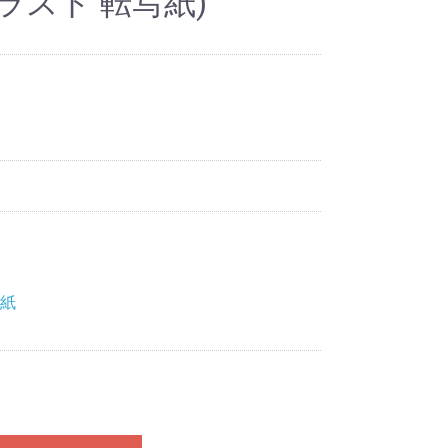
ラスト 転写紙)
写紙