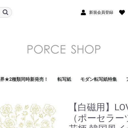
新規会員登録
世界★2種類同時新発売！
転写紙
モダン転写紙特集
ガラス用転写紙
フラワー 花柄 転写紙
南国・トロピカル・
デザート・フルーツ転
和柄転写紙
モダンテイスト転写紙
北欧風転写紙
昭和レトロ・北欧風レ
ダマスク転写紙
アラベスク転写紙
アルコールインクアー
ドット転写紙
ストライプ転写紙
ナンバー・数字転写紙
レース・ガーランド転
星・空・月転写紙
フレーム転写紙
幾何学模様転写紙
アラビアン転写紙
ツイード転写紙
モロッカン転写紙
チェック・ギンガムチ
大理石 マーブル転写
千鳥格子転写紙
アニマル・鳥転写紙
キッズ転写紙
リボン転写紙
キャラクター・スマイ
アルファベット・ひら
クリスマス転写紙
海外・トラベル転写紙
イベント転写紙
単色転写紙
在庫限りで終了
その他
summer転写紙
写紙
トロ転写紙
ト風転写紙
写紙
ェック転写紙
紙
ル転写紙
がな・カタカナ転写紙
【白磁用】LO
（ポーセラー