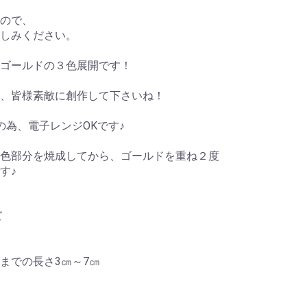
ので、
しみください。
ゴールドの３色展開です！
、皆様素敵に創作して下さいね！
の為、電子レンジOKです♪
色部分を焼成してから、ゴールドを重ね２度
す♪
ズ
までの長さ3㎝～7㎝