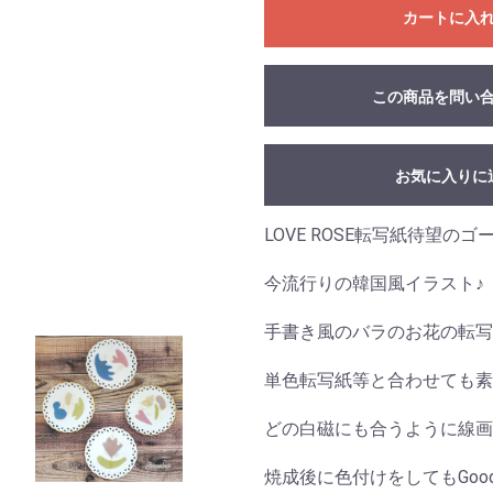
カートに入
この商品を問い
お気に入りに
LOVE ROSE転写紙待望の
今流行りの韓国風イラスト♪
手書き風のバラのお花の転写
単色転写紙等と合わせても素
どの白磁にも合うように線画
焼成後に色付けをしてもGood