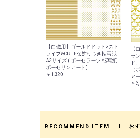
【白磁用】ゴールドドット×スト
【白
ライプ&CUTEな飾りつき転写紙
ラ
A3サイズ ( ポーセラーツ 転写紙
ド
ポーセリンアート)
（ポ
￥1,320
アー
￥2,
RECOMMEND ITEM
お