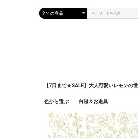
【7日まで★SALE】大人可愛いレモンの
色から選ぶ
白磁＆お道具
ピンク
ブルー
ネイビー
レッド
イエロー
オレンジ
グリーン
パープル
ブラウン
グレー
ブラック
ゴールド
シルバー
ホワイト
グラデーション
その他