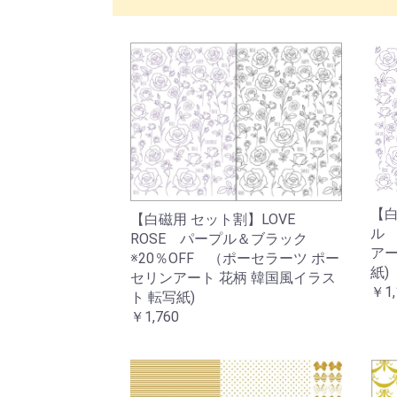
【白
【白磁用 セット割】LOVE
ル 
ROSE パープル＆ブラック
アー
※20％OFF （ポーセラーツ ポー
紙)
セリンアート 花柄 韓国風イラス
￥1,
ト 転写紙)
￥1,760