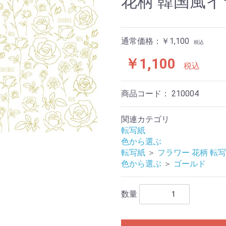
花柄 韓国風イ
通常価格：￥1,100
税込
￥1,100
税込
商品コード：
210004
関連カテゴリ
転写紙
色から選ぶ
転写紙
＞
フラワー 花柄 転
色から選ぶ
＞
ゴールド
数量