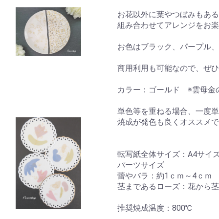
お花以外に葉やつぼみもある
組み合わせてアレンジをお楽
お色はブラック、パープル、
商用利用も可能なので、ぜひ
カラー：ゴールド ※雲母金
単色等を重ねる場合、一度単
焼成が発色も良くオススメで
転写紙全体サイズ：A4サイ
パーツサイズ
蕾やバラ：約1ｃｍ～4ｃｍ
茎まであるローズ：花から茎
推奨焼成温度：800℃