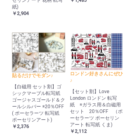
セリンアート 花柄 転写
￥1,485
紙)
￥2,904
ロンドン好きさんにぜひ
貼るだけでモダン♪
♪
【白磁用 セット割】ゴ
【セット割】Love
シックマーブル転写紙
London ロンドン 転写
ゴージャスゴールド＆ク
紙 ※ガラス用＆白磁用
ールシルバー ※20％OFF
セット 20％OFF （ポ
( ポーセラーツ 転写紙
ーセラーツ ポーセリン
ポーセリンアート)
アート 転写紙 くま)
￥2,376
￥2,112