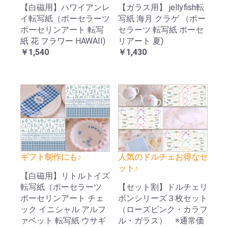
【白磁用】ハワイアンレ
【ガラス用】 jellyfish転
イ転写紙（ポーセラーツ
写紙 海月 クラゲ （ポー
ポーセリンアート 転写
セラーツ 転写紙 ポーセ
紙 花 フラワー HAWAII)
リアート 夏)
￥1,540
￥1,430
ギフト制作にも♪
人気のドルチェお得なセ
ット♪
【白磁用】リトルトイズ
転写紙（ポーセラーツ
【セット割】ドルチェリ
ポーセリンアート チェ
ボンシリーズ３枚セット
ック イニシャル アルフ
（ローズピンク・カラフ
ァベット 転写紙 ウサギ
ル・ガラス） ※通常価