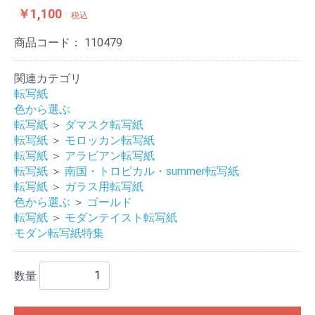
￥1,100
税込
商品コード：
110479
関連カテゴリ
転写紙
色から選ぶ
転写紙
＞
ダマスク転写紙
転写紙
＞
モロッカン転写紙
転写紙
＞
アラビアン転写紙
転写紙
＞
南国・トロピカル・summer転写紙
転写紙
＞
ガラス用転写紙
色から選ぶ
＞
ゴールド
転写紙
＞
モダンテイスト転写紙
モダン転写紙特集
数量