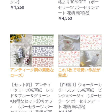
クマ)
格より10％OFF （ポー
￥1,260
セラーツ ポーセリンア
ート 花柄 転写紙)
￥4,563
アンティーク調の素敵な
これ1枚で可愛い作品が
ローズ♪
完成♪
【セット割】 アンティ
【白磁用】ウォーターカ
ークローズ転写紙 レッ
ラーフルール転写紙 ピ
ド＆ブルー＆グリーン
ンク×ベージュ （ポーセ
※お得なセット20％オフ
ラーツ ポーセリンアー
♪ （ポーセラーツ ポー
ト 花柄 転写紙)