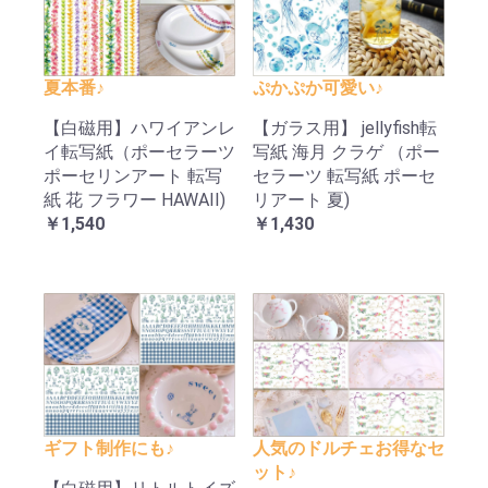
夏本番♪
ぷかぷか可愛い♪
【白磁用】ハワイアンレ
【ガラス用】 jellyfish転
イ転写紙（ポーセラーツ
写紙 海月 クラゲ （ポー
ポーセリンアート 転写
セラーツ 転写紙 ポーセ
紙 花 フラワー HAWAII)
リアート 夏)
￥1,540
￥1,430
ギフト制作にも♪
人気のドルチェお得なセ
ット♪