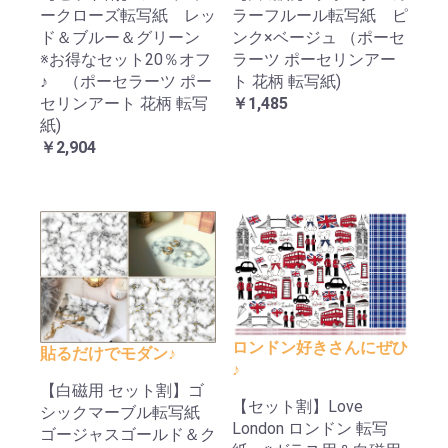
ークローズ転写紙 レッ
ラーフルール転写紙 ピ
ド＆ブルー＆グリーン
ンク×ベージュ （ポーセ
※お得なセット20％オフ
ラーツ ポーセリンアー
♪ （ポーセラーツ ポー
ト 花柄 転写紙)
セリンアート 花柄 転写
￥1,485
紙)
￥2,904
ロンドン好きさんにぜひ
貼るだけでモダン♪
♪
【白磁用 セット割】ゴ
【セット割】Love
シックマーブル転写紙
London ロンドン 転写
ゴージャスゴールド＆ク