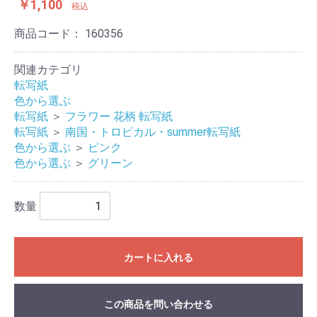
￥1,100
税込
商品コード：
160356
関連カテゴリ
転写紙
色から選ぶ
転写紙
＞
フラワー 花柄 転写紙
転写紙
＞
南国・トロピカル・summer転写紙
色から選ぶ
＞
ピンク
色から選ぶ
＞
グリーン
数量
カートに入れる
この商品を問い合わせる