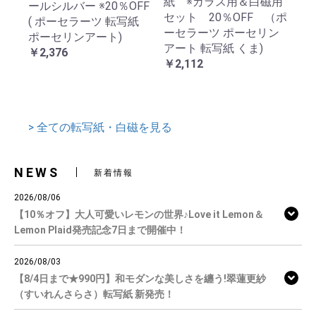
紙 ※ガラス用＆白磁用
ールシルバー ※20％OFF
セット 20％OFF （ポ
( ポーセラーツ 転写紙
ーセラーツ ポーセリン
ポーセリンアート)
アート 転写紙 くま)
￥2,376
￥2,112
> 全ての転写紙・白磁を見る
NEWS
新着情報
2026/08/06
【10％オフ】大人可愛いレモンの世界♪Love it Lemon＆
Lemon Plaid発売記念7日まで開催中！
2026/08/03
【8/4日まで★990円】和モダンな美しさを纏う!翠蓮更紗
（すいれんさらさ）転写紙 新発売！