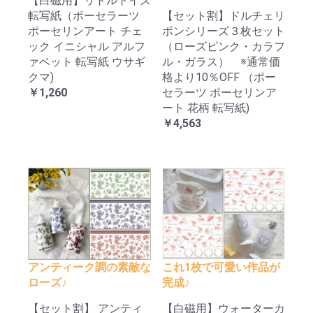
【白磁用】リトルトイズ
転写紙（ポーセラーツ
【セット割】ドルチェリ
ポーセリンアート チェ
ボンシリーズ３枚セット
ック イニシャル アルフ
（ローズピンク・カラフ
ァベット 転写紙 ウサギ
ル・ガラス） ※通常価
クマ)
格より10％OFF （ポー
￥1,260
セラーツ ポーセリンア
ート 花柄 転写紙)
￥4,563
アンティーク調の素敵な
これ1枚で可愛い作品が
ローズ♪
完成♪
【セット割】 アンティ
【白磁用】ウォーターカ