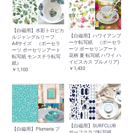
【白磁用】水彩トロピカ
【白磁用】ハワイアンブ
ルジャングルリーフ
ーケ転写紙 （ポーセラ
A4サイズ （ポーセラ
ーツ ポーセリンアート
ーツ ポーセリンアート
花柄 夏 転写紙 ハワイ ハ
転写紙 モンステラ転写
イビスカス プルメリア)
紙）
￥1,430
￥1,100
【白磁用】SURFCLUB
【白磁用】Plumeria プ
サーフクラブ転写紙