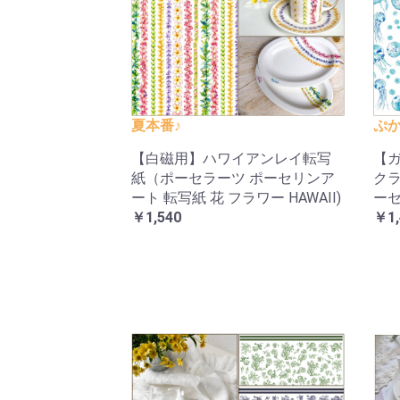
夏本番♪
ぷか
【白磁用】ハワイアンレイ転写
【ガ
紙（ポーセラーツ ポーセリンア
クラ
ート 転写紙 花 フラワー HAWAII)
ーセ
￥1,540
￥1,