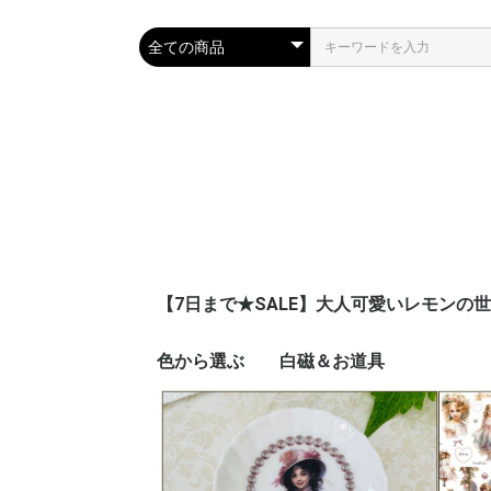
【7日まで★SALE】大人可愛いレモンの
色から選ぶ
白磁＆お道具
ピンク
ブルー
ネイビー
レッド
イエロー
オレンジ
グリーン
パープル
ブラウン
グレー
ブラック
ゴールド
シルバー
ホワイト
グラデーション
その他