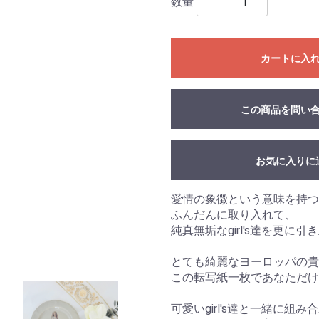
数量
カートに入
この商品を問い
お気に入りに
愛情の象徴という意味を持つPe
ふんだんに取り入れて、
純真無垢なgirl's達を更に
とても綺麗なヨーロッパの
この転写紙一枚であなただけ
可愛いgirl's達と一緒に組