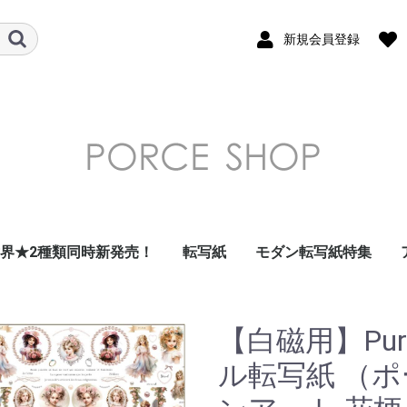
新規会員登録
世界★2種類同時新発売！
転写紙
モダン転写紙特集
ガラス用転写紙
フラワー 花柄 転写紙
南国・トロピカル・
デザート・フルーツ転
和柄転写紙
モダンテイスト転写紙
北欧風転写紙
昭和レトロ・北欧風レ
ダマスク転写紙
アラベスク転写紙
アルコールインクアー
ドット転写紙
ストライプ転写紙
ナンバー・数字転写紙
レース・ガーランド転
星・空・月転写紙
フレーム転写紙
幾何学模様転写紙
アラビアン転写紙
ツイード転写紙
モロッカン転写紙
チェック・ギンガムチ
大理石 マーブル転写
千鳥格子転写紙
アニマル・鳥転写紙
キッズ転写紙
リボン転写紙
キャラクター・スマイ
アルファベット・ひら
クリスマス転写紙
海外・トラベル転写紙
イベント転写紙
単色転写紙
在庫限りで終了
その他
summer転写紙
写紙
トロ転写紙
ト風転写紙
写紙
ェック転写紙
紙
ル転写紙
がな・カタカナ転写紙
【白磁用】Pur
ル転写紙 （ポ