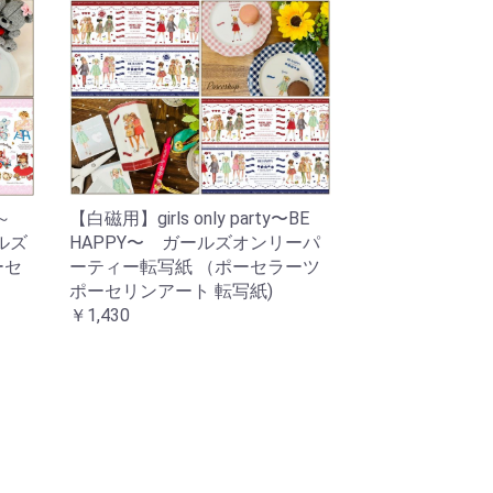
 ～
【白磁用】girls only party〜BE
ルズ
HAPPY〜 ガールズオンリーパ
ーセ
ーティー転写紙 （ポーセラーツ
ポーセリンアート 転写紙)
￥1,430