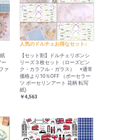
人気のドルチェお得なセット♪
紙
【セット割】ドルチェリボンシ
アー
リーズ３枚セット（ローズピン
ルファ
ク・カラフル・ガラス） ※通常
価格より10％OFF （ポーセラー
ツ ポーセリンアート 花柄 転写
紙)
￥4,563