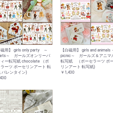
用】 girls only party ～
【白磁用】 girls and animals
eets～ ガールズオンリーパ
picnic～ ガールズ＆アニマ
ィー転写紙 chocolate （ポ
転写紙 （ポーセラーツ ポ
ラーツ ポーセリンアート 転
リンアート 転写紙)
 バレンタイン)
￥1,430
430