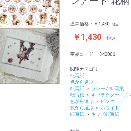
ンアート 花柄
通常価格：￥1,430
税込
￥1,430
税込
商品コード：
340006
関連カテゴリ
転写紙
色から選ぶ
転写紙
＞
フレーム転写紙
転写紙
＞
キャラクター・ス
色から選ぶ
＞
ピンク
色から選ぶ
＞
ホワイト
転写紙
＞
キッズ転写紙