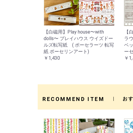
【白磁用】Play house〜with
【白
dolls〜 プレイハウス ウイズドー
ラ
ルズ転写紙 ( ポーセラーツ 転写
ベッ
紙 ポーセリンアート)
ーセ
￥1,430
￥1,
RECOMMEND ITEM
お