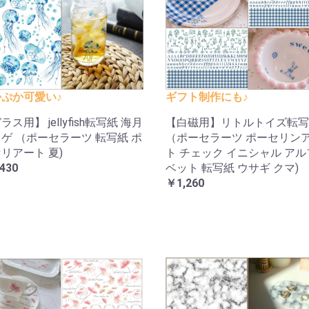
ぷか可愛い♪
ギフト制作にも♪
ラス用】 jellyfish転写紙 海月
【白磁用】リトルトイズ転写
ゲ （ポーセラーツ 転写紙 ポ
（ポーセラーツ ポーセリン
リアート 夏)
ト チェック イニシャル ア
430
ベット 転写紙 ウサギ クマ)
￥1,260