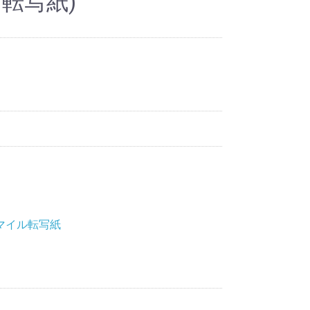
 転写紙)
マイル転写紙