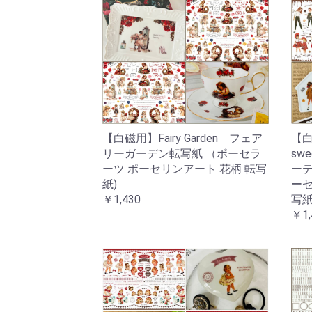
【白磁用】Fairy Garden フェア
【白磁
リーガーデン転写紙 （ポーセラ
sw
ーツ ポーセリンアート 花柄 転写
ーテ
紙)
ーセ
￥1,430
写紙
￥1,