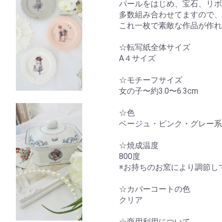
パールをはじめ、宝石、リボ
多数組み合わせてますので、
これ一枚で素敵な作品が作れ
☆転写紙全体サイズ
A４サイズ
☆モチーフサイズ
女の子〜約3.0〜6.3cm
☆色
ベージュ・ピンク・グレー系
☆焼成温度
800度
※お持ちのお窯により調節し
☆カバーコートの色
クリア
☆商用利用について