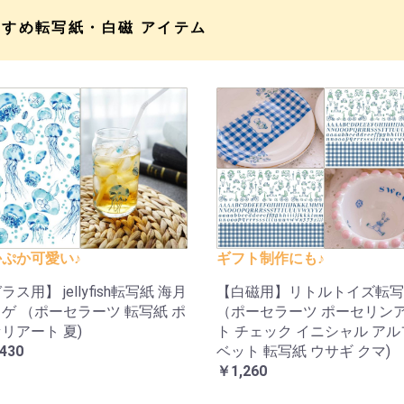
すすめ転写紙・白磁 アイテム
ぷか可愛い♪
ギフト制作にも♪
ラス用】 jellyfish転写紙 海月
【白磁用】リトルトイズ転写
ゲ （ポーセラーツ 転写紙 ポ
（ポーセラーツ ポーセリン
リアート 夏)
ト チェック イニシャル ア
430
ベット 転写紙 ウサギ クマ)
￥1,260