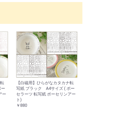
転
【白磁用】ひらがなカタカナ転
ポー
写紙 ブラック A4サイズ ( ポー
アー
セラーツ 転写紙 ポーセリンアー
ト)
￥880