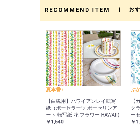
RECOMMEND ITEM
お
夏本番♪
ぷか
【白磁用】ハワイアンレイ転写
【ガ
紙（ポーセラーツ ポーセリンア
クラ
ート 転写紙 花 フラワー HAWAII)
ーセ
￥1,540
￥1,