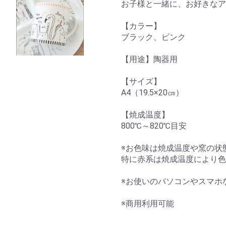
お子様と一緒に、お好きなア
【カラー】
ブラック、ピンク
【用途】陶器用
【サイズ】
A4（19.5×20㎝）
【焼成温度】
800℃～820℃目安
※お色味は焼成温度や窯の状
特に赤系は焼成温度により色
※お使いのパソコンやスマホ
※商用利用可能