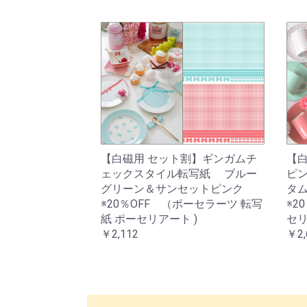
【白磁用 セット割】ギンガムチ
【
ェックスタイル転写紙 ブルー
ピ
グリーン＆サンセットピンク
タ
※20％OFF （ポーセラーツ 転写
※2
紙 ポーセリアート )
セリ
￥2,112
￥2,