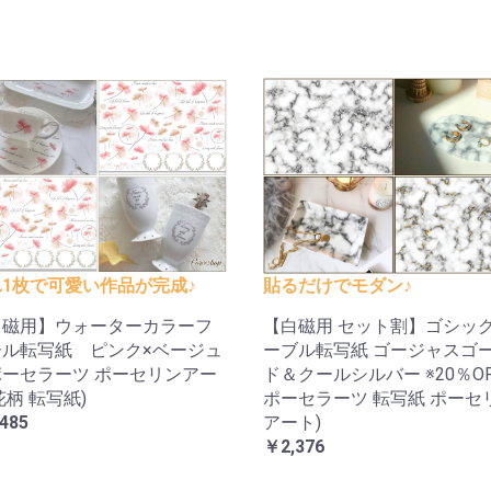
1枚で可愛い作品が完成♪
貼るだけでモダン♪
白磁用】ウォーターカラーフ
【白磁用 セット割】ゴシッ
ール転写紙 ピンク×ベージュ
ーブル転写紙 ゴージャスゴ
ーセラーツ ポーセリンアー
ド＆クールシルバー ※20％OFF
花柄 転写紙)
ポーセラーツ 転写紙 ポーセ
485
アート)
￥2,376