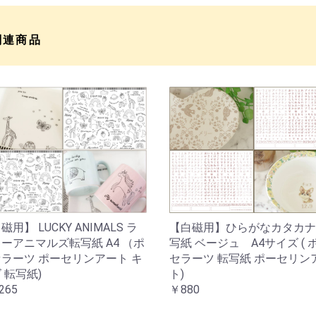
関連商品
【白磁用】ひらがなカタカナ
磁用】 LUCKY ANIMALS ラ
写紙 ベージュ A4サイズ ( 
ーアニマルズ転写紙 A4 （ポ
セラーツ 転写紙 ポーセリン
ラーツ ポーセリンアート キ
ト)
 転写紙)
￥880
265