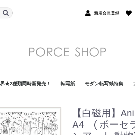
新規会員登録
世界★2種類同時新発売！
転写紙
モダン転写紙特集
ガラス用転写紙
フラワー 花柄 転写紙
南国・トロピカル・
デザート・フルーツ転
和柄転写紙
モダンテイスト転写紙
北欧風転写紙
昭和レトロ・北欧風レ
ダマスク転写紙
アラベスク転写紙
アルコールインクアー
ドット転写紙
ストライプ転写紙
ナンバー・数字転写紙
レース・ガーランド転
星・空・月転写紙
フレーム転写紙
幾何学模様転写紙
アラビアン転写紙
ツイード転写紙
モロッカン転写紙
チェック・ギンガムチ
大理石 マーブル転写
千鳥格子転写紙
アニマル・鳥転写紙
キッズ転写紙
リボン転写紙
キャラクター・スマイ
アルファベット・ひら
クリスマス転写紙
海外・トラベル転写紙
イベント転写紙
単色転写紙
在庫限りで終了
その他
summer転写紙
写紙
トロ転写紙
ト風転写紙
写紙
ェック転写紙
紙
ル転写紙
がな・カタカナ転写紙
【白磁用】An
A4 ( ポー