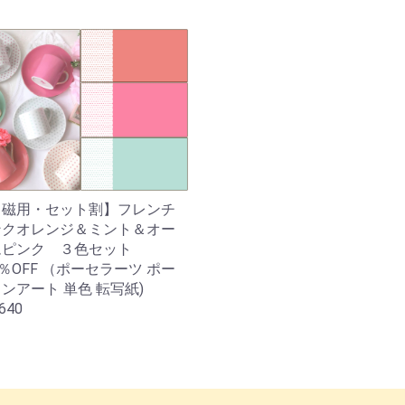
白磁用・セット割】フレンチ
ンクオレンジ＆ミント＆オー
ムピンク ３色セット
0％OFF （ポーセラーツ ポー
ンアート 単色 転写紙)
640