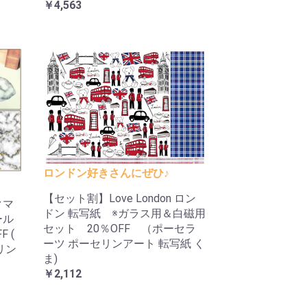
￥4,563
ロンドン好きさんにぜひ♪
【セット割】Love London ロン
クマ
ドン 転写紙 ※ガラス用＆白磁用
ール
セット 20％OFF （ポーセラ
 (
ーツ ポーセリンアート 転写紙 く
リン
ま)
￥2,112