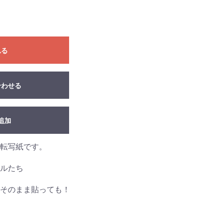
れる
合わせる
追加
転写紙です。
ルたち
そのまま貼っても！