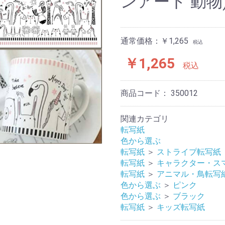
ンアート 動物
通常価格：￥1,265
税込
￥1,265
税込
商品コード：
350012
関連カテゴリ
転写紙
色から選ぶ
転写紙
＞
ストライプ転写紙
転写紙
＞
キャラクター・ス
転写紙
＞
アニマル・鳥転写
色から選ぶ
＞
ピンク
色から選ぶ
＞
ブラック
転写紙
＞
キッズ転写紙