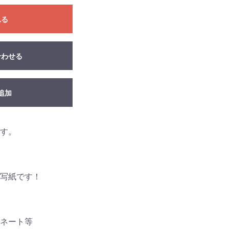
れる
合わせる
追加
す。
写紙です！
ネート等