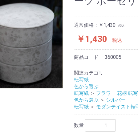
ーツ ポーセリ
通常価格：￥1,430
税込
￥1,430
税込
商品コード：
360005
関連カテゴリ
転写紙
色から選ぶ
転写紙
＞
フラワー 花柄 転
色から選ぶ
＞
シルバー
転写紙
＞
モダンテイスト転
数量