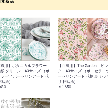
関連商品
白磁用】ボタニカルフラワー
【白磁用】The Garden ピ
紙 グリーン A3サイズ （ポ
ク A3サイズ （ポーセラーツ
ラーツ ポーセリンアート 花
ーセリンアート 花柄 鳥 シ
転写紙)
リ 転写紙)
430
￥1,650