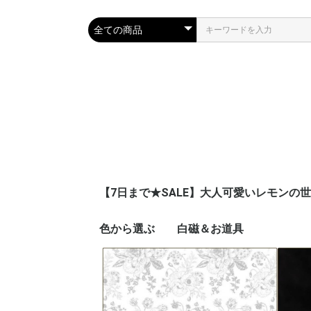
【7日まで★SALE】大人可愛いレモンの
色から選ぶ
白磁＆お道具
ピンク
ブルー
ネイビー
レッド
イエロー
オレンジ
グリーン
パープル
ブラウン
グレー
ブラック
ゴールド
シルバー
ホワイト
グラデーション
その他