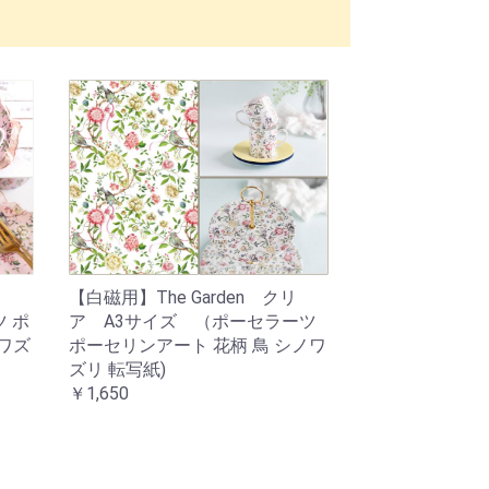
ン
【白磁用】The Garden クリ
 ポ
ア A3サイズ （ポーセラーツ
ノワズ
ポーセリンアート 花柄 鳥 シノワ
ズリ 転写紙)
￥1,650