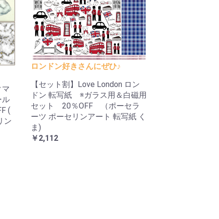
ロンドン好きさんにぜひ♪
【セット割】Love London ロン
クマ
ドン 転写紙 ※ガラス用＆白磁用
ール
セット 20％OFF （ポーセラ
 (
ーツ ポーセリンアート 転写紙 く
リン
ま)
￥2,112