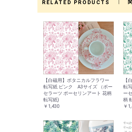
RELATED PRODUCTS
【白磁用】ボタニカルフラワー
【
転写紙 ピンク A3サイズ （ポー
転写
セラーツ ポーセリンアート 花柄
ーセ
転写紙)
柄 
￥1,430
￥1,