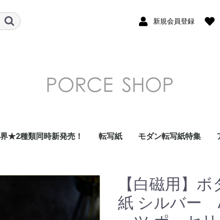
新規会員登録
世界★2種類同時新発売！
転写紙
モダン転写紙特集
ガラス用転写紙
フラワー 花柄 転写紙
南国・トロピカル・
デザート・フルーツ転
和柄転写紙
モダンテイスト転写紙
北欧風転写紙
昭和レトロ・北欧風レ
ダマスク転写紙
アラベスク転写紙
アルコールインクアー
ドット転写紙
ストライプ転写紙
ナンバー・数字転写紙
レース・ガーランド転
星・空・月転写紙
フレーム転写紙
幾何学模様転写紙
アラビアン転写紙
ツイード転写紙
モロッカン転写紙
チェック・ギンガムチ
大理石 マーブル転写
千鳥格子転写紙
アニマル・鳥転写紙
キッズ転写紙
リボン転写紙
キャラクター・スマイ
アルファベット・ひら
クリスマス転写紙
海外・トラベル転写紙
イベント転写紙
単色転写紙
在庫限りで終了
その他
summer転写紙
写紙
トロ転写紙
ト風転写紙
写紙
ェック転写紙
紙
ル転写紙
がな・カタカナ転写紙
【白磁用】ボ
紙 シルバー 