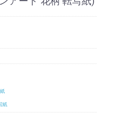
ンアート 花柄 転写紙)
写紙
写紙