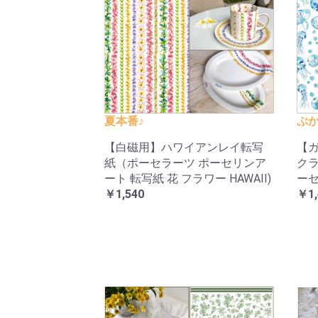
夏本番♪
ぷか
【白磁用】ハワイアンレイ転写
【ガ
紙（ポーセラーツ ポーセリンア
クラ
ート 転写紙 花 フラワー HAWAII)
ーセ
￥1,540
￥1,