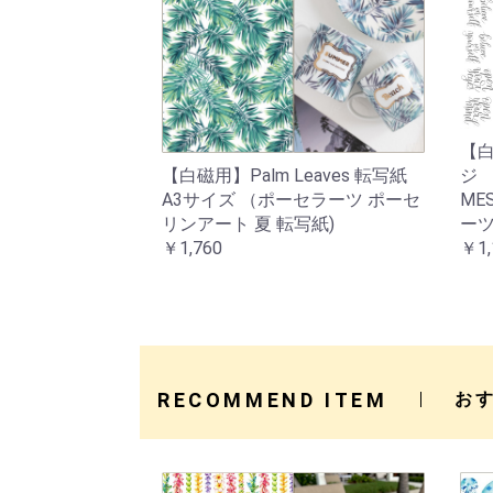
【
ジ 
【白磁用】Palm Leaves 転写紙
ME
A3サイズ （ポーセラーツ ポーセ
ーツ
リンアート 夏 転写紙)
￥1,
￥1,760
RECOMMEND ITEM
お