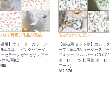
1枚で可愛い作品が完成♪
貼るだけでモダン♪
白磁用】ウォーターカラーフ
【白磁用 セット割】ゴシッ
ール転写紙 ピンク×ベージュ
ーブル転写紙 ゴージャスゴ
ーセラーツ ポーセリンアー
ド＆クールシルバー ※20％OFF
花柄 転写紙)
ポーセラーツ 転写紙 ポーセ
485
アート)
￥2,376