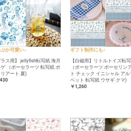
ぷか可愛い♪
ギフト制作にも♪
ラス用】 jellyfish転写紙 海月
【白磁用】リトルトイズ転写
ゲ （ポーセラーツ 転写紙 ポ
（ポーセラーツ ポーセリン
リアート 夏)
ト チェック イニシャル ア
430
ベット 転写紙 ウサギ クマ)
￥1,260