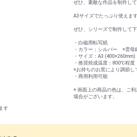
ぜひ、素敵な作品を制作して
A3サイズでたっぷり使えま
ぜひ、シリーズで制作して下
・白磁用転写紙
・カラー：シルバー ※雲母
・サイズ：A3 (400×260mm)
・推奨焼成温度：800℃程度
※お持ちのお窯により調節し
・商用利用可能
※ 画面上の商品の色は、ご
場合がございます。
ます