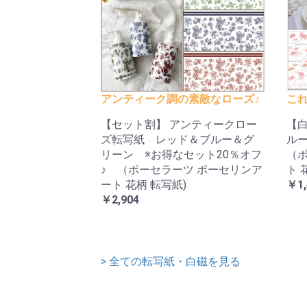
アンティーク調の素敵なローズ♪
これ
【セット割】 アンティークロー
【
ズ転写紙 レッド＆ブルー＆グ
ル
リーン ※お得なセット20％オフ
（ポ
♪ （ポーセラーツ ポーセリンア
ト 
ート 花柄 転写紙)
￥1,
￥2,904
> 全ての転写紙・白磁を見る