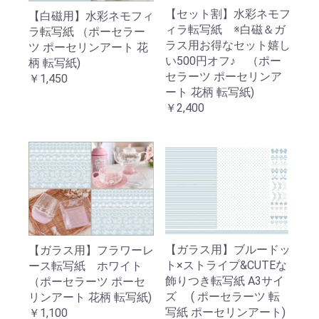
【セット割】水彩ネモフ
【白磁用】水彩ネモフィ
ィラ転写紙 ※白磁＆ガ
ラ転写紙 （ポーセラー
ラス用お得なセット嬉し
ツ ポーセリンアート 花
い500円オフ♪ （ポー
柄 転写紙)
セラーツ ポーセリンア
￥1,450
ート 花柄 転写紙)
￥2,400
【ガラス用】ブルードッ
【ガラス用】フラワーレ
ト×ストライプ&CUTEな
ース転写紙 ホワイト
飾りつき転写紙 A3サイ
（ポーセラーツ ポーセ
ズ ( ポーセラーツ 転
リンアート 花柄 転写紙)
写紙 ポーセリンアート)
￥1,100