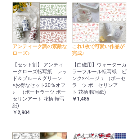
アンティーク調の素敵な
これ1枚で可愛い作品が
ローズ♪
完成♪
【セット割】 アンティ
【白磁用】ウォーターカ
ークローズ転写紙 レッ
ラーフルール転写紙 ピ
ド＆ブルー＆グリーン
ンク×ベージュ （ポーセ
※お得なセット20％オフ
ラーツ ポーセリンアー
♪ （ポーセラーツ ポー
ト 花柄 転写紙)
セリンアート 花柄 転写
￥1,485
紙)
￥2,904