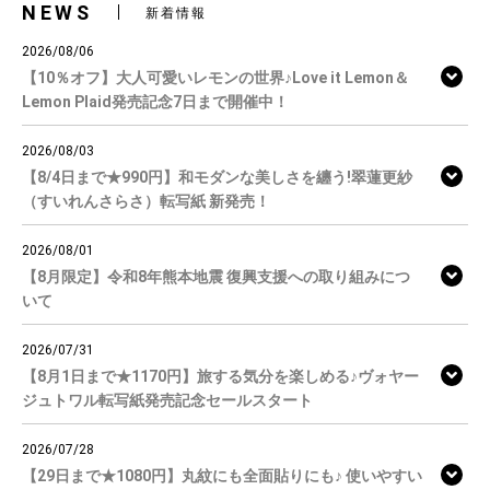
NEWS
新着情報
2026/08/06
【10％オフ】大人可愛いレモンの世界♪Love it Lemon＆
Lemon Plaid発売記念7日まで開催中！
2026/08/03
【8/4日まで★990円】和モダンな美しさを纏う!翠蓮更紗
（すいれんさらさ）転写紙 新発売！
2026/08/01
【8月限定】令和8年熊本地震 復興支援への取り組みにつ
いて
2026/07/31
【8月1日まで★1170円】旅する気分を楽しめる♪ヴォヤー
ジュトワル転写紙発売記念セールスタート
2026/07/28
【29日まで★1080円】丸紋にも全面貼りにも♪ 使いやすい