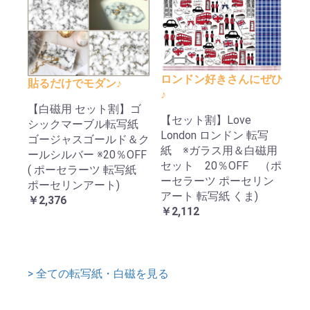
ロンドン好きさんにぜひ
貼るだけでモダン♪
♪
【白磁用 セット割】ゴ
【セット割】Love
シックマーブル転写紙
London ロンドン 転写
ゴージャスゴールド＆ク
紙 ※ガラス用＆白磁用
ールシルバー ※20％OFF
セット 20％OFF （ポ
( ポーセラーツ 転写紙
ーセラーツ ポーセリン
ポーセリンアート)
アート 転写紙 くま)
￥2,376
￥2,112
> 全ての転写紙・白磁を見る