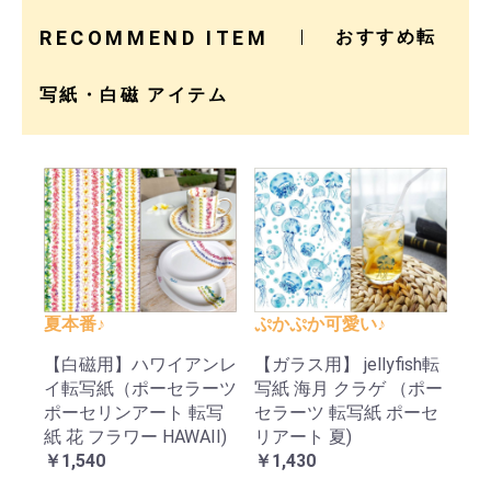
RECOMMEND ITEM
おすすめ転
写紙・白磁 アイテム
夏本番♪
ぷかぷか可愛い♪
【白磁用】ハワイアンレ
【ガラス用】 jellyfish転
イ転写紙（ポーセラーツ
写紙 海月 クラゲ （ポー
ポーセリンアート 転写
セラーツ 転写紙 ポーセ
紙 花 フラワー HAWAII)
リアート 夏)
￥1,540
￥1,430