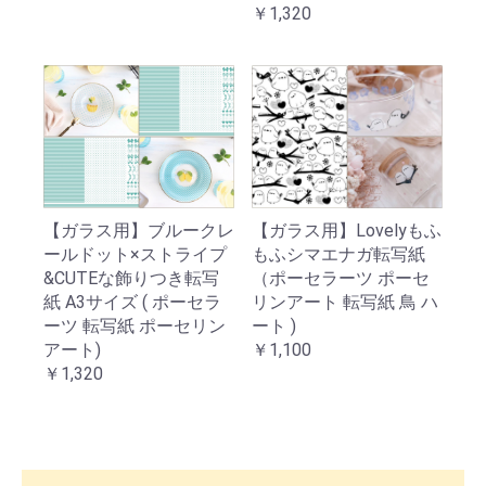
￥1,320
【ガラス用】ブルークレ
【ガラス用】Lovelyもふ
ールドット×ストライプ
もふシマエナガ転写紙
&CUTEな飾りつき転写
（ポーセラーツ ポーセ
紙 A3サイズ ( ポーセラ
リンアート 転写紙 鳥 ハ
ーツ 転写紙 ポーセリン
ート )
アート)
￥1,100
￥1,320