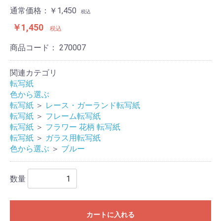
通常価格：￥1,450
税込
￥1,450
税込
商品コード：
270007
関連カテゴリ
転写紙
色から選ぶ
転写紙
＞
レース・ガーランド転写紙
転写紙
＞
フレーム転写紙
転写紙
＞
フラワー 花柄 転写紙
転写紙
＞
ガラス用転写紙
色から選ぶ
＞
ブルー
数量
カートに入れる