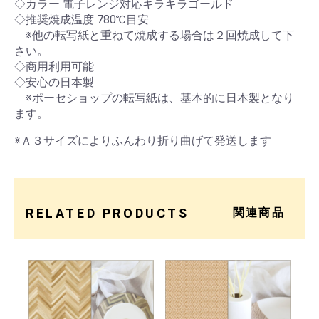
◇カラー 電子レンジ対応キラキラゴールド
◇推奨焼成温度 780℃目安
※他の転写紙と重ねて焼成する場合は２回焼成して下
さい。
◇商用利用可能
◇安心の日本製
※ポーセショップの転写紙は、基本的に日本製となり
ます。
※Ａ３サイズによりふんわり折り曲げて発送します
RELATED PRODUCTS
関連商品