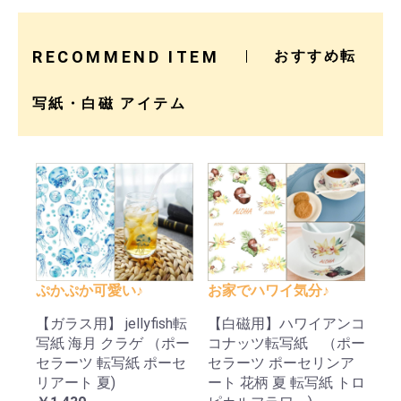
RECOMMEND ITEM
おすすめ転
写紙・白磁 アイテム
ぷかぷか可愛い♪
お家でハワイ気分♪
【ガラス用】 jellyfish転
【白磁用】ハワイアンコ
写紙 海月 クラゲ （ポー
コナッツ転写紙 （ポー
セラーツ 転写紙 ポーセ
セラーツ ポーセリンア
リアート 夏)
ート 花柄 夏 転写紙 トロ