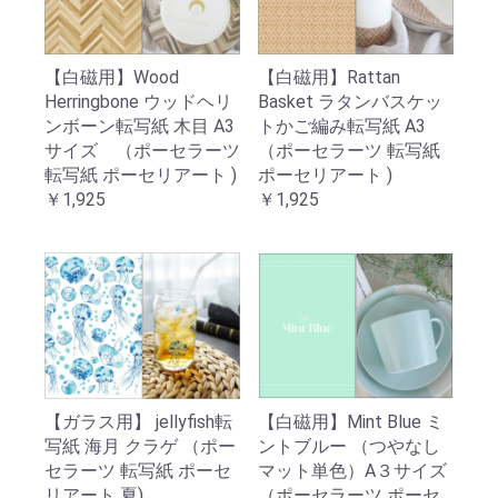
【白磁用】Wood
【白磁用】Rattan
Herringbone ウッドヘリ
Basket ラタンバスケッ
ンボーン転写紙 木目 A3
トかご編み転写紙 A3
サイズ （ポーセラーツ
（ポーセラーツ 転写紙
転写紙 ポーセリアート )
ポーセリアート )
￥1,925
￥1,925
【ガラス用】 jellyfish転
【白磁用】Mint Blue ミ
写紙 海月 クラゲ （ポー
ントブルー （つやなし
セラーツ 転写紙 ポーセ
マット単色）A３サイズ
リアート 夏)
（ポーセラーツ ポーセ