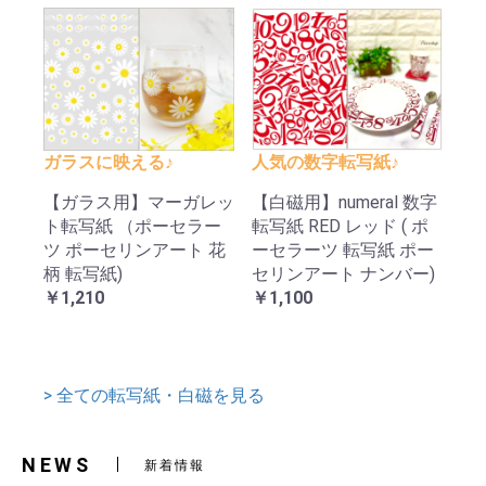
ガラスに映える♪
人気の数字転写紙♪
【ガラス用】マーガレッ
【白磁用】numeral 数字
ト転写紙 （ポーセラー
転写紙 RED レッド ( ポ
ツ ポーセリンアート 花
ーセラーツ 転写紙 ポー
柄 転写紙)
セリンアート ナンバー)
￥1,210
￥1,100
> 全ての転写紙・白磁を見る
NEWS
新着情報