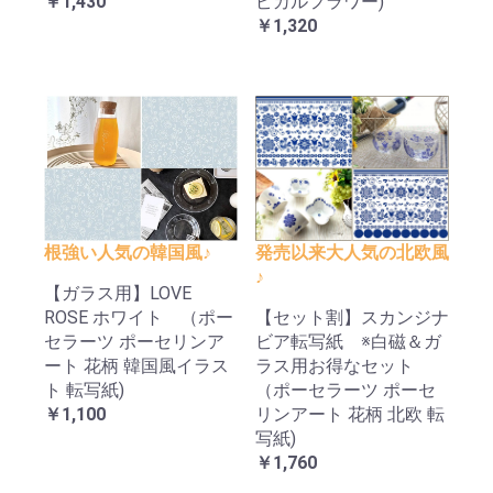
￥1,430
ピカルフラワー)
￥1,320
根強い人気の韓国風♪
発売以来大人気の北欧風
♪
【ガラス用】LOVE
ROSE ホワイト （ポー
【セット割】スカンジナ
セラーツ ポーセリンア
ビア転写紙 ※白磁＆ガ
ート 花柄 韓国風イラス
ラス用お得なセット
ト 転写紙)
（ポーセラーツ ポーセ
￥1,100
リンアート 花柄 北欧 転
写紙)
￥1,760