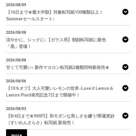
2026/08/09
【16日まで★最大半額】対象転写紙100種類以上！
Summerセールスタート♪
2026/08/08
涼やかに、シックに♪【ガラス用】朝顔転写紙に新色
「黒」登場！
2026/08/08
甘くて可愛い♪ 新作マカロン転写紙2種類同時新発売★
2026/08/06
【10％オフ】大人可愛いレモンの世界♪Love it Lemon＆
Lemon Plaid発売記念7日まで開催中！
2026/08/03
【8/4日まで★990円】和モダンな美しさを纏う!翠蓮更紗
（すいれんさらさ）転写紙 新発売！
more