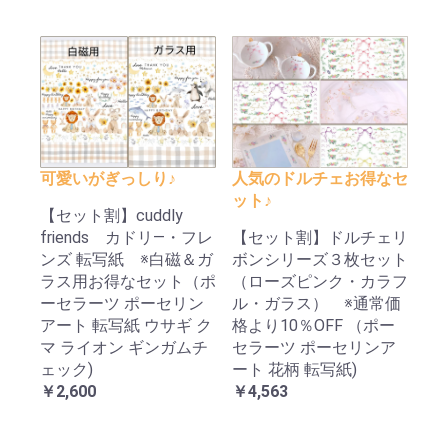
可愛いがぎっしり♪
人気のドルチェお得なセ
ット♪
【セット割】cuddly
friends カドリ―・フレ
【セット割】ドルチェリ
ンズ 転写紙 ※白磁＆ガ
ボンシリーズ３枚セット
ラス用お得なセット（ポ
（ローズピンク・カラフ
ーセラーツ ポーセリン
ル・ガラス） ※通常価
アート 転写紙 ウサギ ク
格より10％OFF （ポー
マ ライオン ギンガムチ
セラーツ ポーセリンア
ェック)
ート 花柄 転写紙)
￥2,600
￥4,563