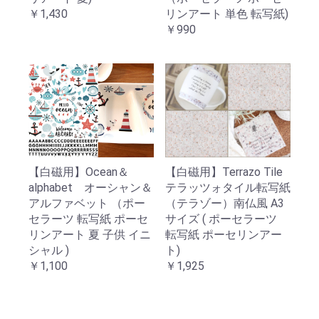
￥1,430
リンアート 単色 転写紙)
￥990
【白磁用】Ocean＆
【白磁用】Terrazo Tile
alphabet オーシャン＆
テラッツォタイル転写紙
アルファベット （ポー
（テラゾー）南仏風 A3
セラーツ 転写紙 ポーセ
サイズ ( ポーセラーツ
リンアート 夏 子供 イニ
転写紙 ポーセリンアー
シャル )
ト)
￥1,100
￥1,925