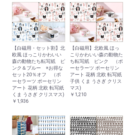
【白磁用・セット割】北
【白磁用】北欧風 ほっ
欧風 ほっこりかわいい
こりかわいい森の動物た
森の動物たち転写紙 ピ
ち転写紙 ピンク （ポ
ンク＆ブルー ※お得な
ーセラーツ ポーセリン
セット20％オフ （ポ
アート 花柄 北欧 転写紙
ーセラーツ ポーセリン
子供 くま うさぎ クリス
アート 花柄 北欧 転写紙
マス)
くま うさぎ クリスマス)
￥1,210
￥1,936