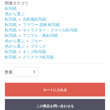
関連カテゴリ
転写紙
色から選ぶ
転写紙
＞
北欧風転写紙
転写紙
＞
フラワー 花柄 転写紙
転写紙
＞
キャラクター・スマイル転写紙
転写紙
＞
アニマル・鳥転写紙
色から選ぶ
＞
ブルー
色から選ぶ
＞
ブラック
転写紙
＞
キッズ転写紙
転写紙
＞
クリスマス転写紙
数量
カートに入れる
この商品を問い合わせる