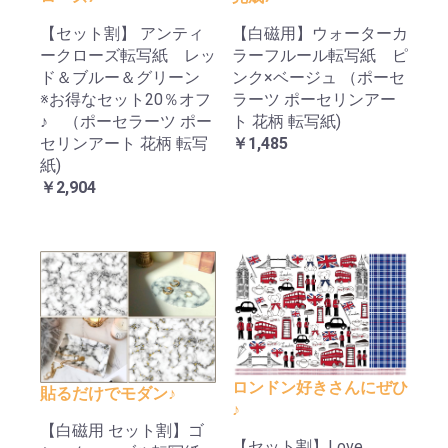
【セット割】 アンティ
【白磁用】ウォーターカ
ークローズ転写紙 レッ
ラーフルール転写紙 ピ
ド＆ブルー＆グリーン
ンク×ベージュ （ポーセ
※お得なセット20％オフ
ラーツ ポーセリンアー
♪ （ポーセラーツ ポー
ト 花柄 転写紙)
セリンアート 花柄 転写
￥1,485
紙)
￥2,904
ロンドン好きさんにぜひ
貼るだけでモダン♪
♪
【白磁用 セット割】ゴ
【セット割】Love