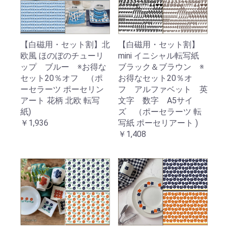
【白磁用・セット割】北
【白磁用・セット割】
欧風 ほのぼのチューリ
mini イニシャル転写紙
ップ ブルー ※お得な
ブラック＆ブラウン ※
セット20％オフ （ポ
お得なセット20％オ
ーセラーツ ポーセリン
フ アルファベット 英
アート 花柄 北欧 転写
文字 数字 A5サイ
紙)
ズ （ポーセラーツ 転
￥1,936
写紙 ポーセリアート )
￥1,408