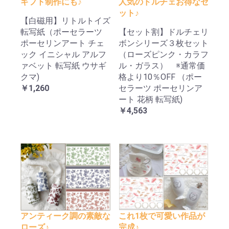
ギフト制作にも♪
人気のドルチェお得なセ
ット♪
【白磁用】リトルトイズ
転写紙（ポーセラーツ
【セット割】ドルチェリ
ポーセリンアート チェ
ボンシリーズ３枚セット
ック イニシャル アルフ
（ローズピンク・カラフ
ァベット 転写紙 ウサギ
ル・ガラス） ※通常価
クマ)
格より10％OFF （ポー
￥1,260
セラーツ ポーセリンア
ート 花柄 転写紙)
￥4,563
アンティーク調の素敵な
これ1枚で可愛い作品が
ローズ♪
完成♪