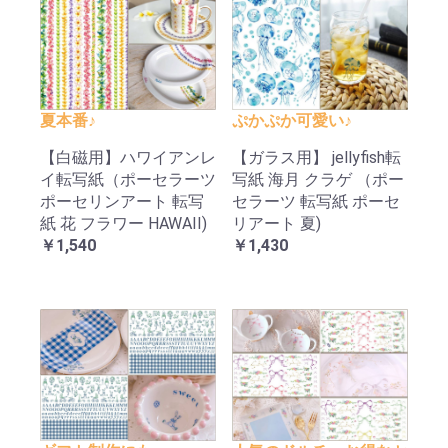
夏本番♪
ぷかぷか可愛い♪
【白磁用】ハワイアンレ
【ガラス用】 jellyfish転
イ転写紙（ポーセラーツ
写紙 海月 クラゲ （ポー
ポーセリンアート 転写
セラーツ 転写紙 ポーセ
紙 花 フラワー HAWAII)
リアート 夏)
￥1,540
￥1,430