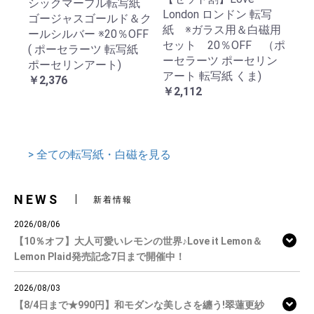
シックマーブル転写紙
London ロンドン 転写
ゴージャスゴールド＆ク
紙 ※ガラス用＆白磁用
ールシルバー ※20％OFF
セット 20％OFF （ポ
( ポーセラーツ 転写紙
ーセラーツ ポーセリン
ポーセリンアート)
アート 転写紙 くま)
￥2,376
￥2,112
> 全ての転写紙・白磁を見る
NEWS
新着情報
2026/08/06
【10％オフ】大人可愛いレモンの世界♪Love it Lemon＆
Lemon Plaid発売記念7日まで開催中！
2026/08/03
【8/4日まで★990円】和モダンな美しさを纏う!翠蓮更紗