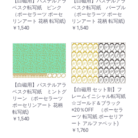
【白磁用】パステルアラ
【白磁用】パステルアラ
ベスク転写紙 ピンク
ベスク転写紙 パープル
（ポーセラーツ ポーセ
（ポーセラーツ ポーセ
リンアート 花柄 転写紙)
リンアート 花柄 転写紙)
￥1,540
￥1,540
【白磁用】パステルアラ
【白磁用 セット割】フ
ベスク転写紙 ミントグ
レームイニシャル転写紙
リーン （ポーセラーツ
☆ゴールド＆ブラック
ポーセリンアート 花柄
※20％OFF （ポーセラ
転写紙)
ーツ 転写紙 ポーセリア
￥1,540
ート アルファベット)
￥1,760