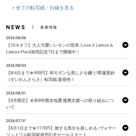
> 全ての転写紙・白磁を見る
NEWS
新着情報
2026/08/06
【10％オフ】大人可愛いレモンの世界♪Love it Lemon＆
Lemon Plaid発売記念7日まで開催中！
2026/08/03
【8/4日まで★990円】和モダンな美しさを纏う!翠蓮更紗
（すいれんさらさ）転写紙 新発売！
2026/08/01
【8月限定】令和8年熊本地震 復興支援への取り組みにつ
いて
2026/07/31
【8月1日まで★1170円】旅する気分を楽しめる♪ヴォヤー
ジュトワル転写紙発売記念セールスタート