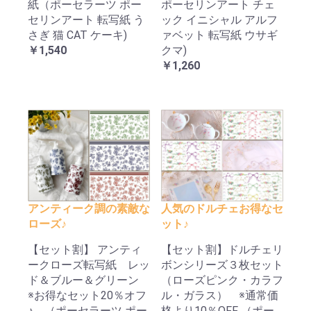
紙（ポーセラーツ ポー
ポーセリンアート チェ
セリンアート 転写紙 う
ック イニシャル アルフ
さぎ 猫 CAT ケーキ)
ァベット 転写紙 ウサギ
￥1,540
クマ)
￥1,260
アンティーク調の素敵な
人気のドルチェお得なセ
ローズ♪
ット♪
【セット割】 アンティ
【セット割】ドルチェリ
ークローズ転写紙 レッ
ボンシリーズ３枚セット
ド＆ブルー＆グリーン
（ローズピンク・カラフ
※お得なセット20％オフ
ル・ガラス） ※通常価
♪ （ポーセラーツ ポー
格より10％OFF （ポー