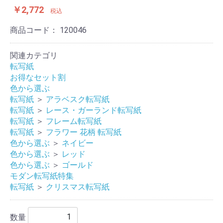
￥2,772
税込
商品コード：
120046
関連カテゴリ
転写紙
お得なセット割
色から選ぶ
転写紙
＞
アラベスク転写紙
転写紙
＞
レース・ガーランド転写紙
転写紙
＞
フレーム転写紙
転写紙
＞
フラワー 花柄 転写紙
色から選ぶ
＞
ネイビー
色から選ぶ
＞
レッド
色から選ぶ
＞
ゴールド
モダン転写紙特集
転写紙
＞
クリスマス転写紙
数量