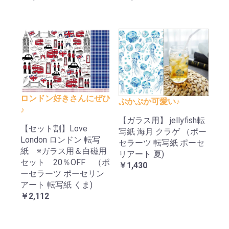
ロンドン好きさんにぜひ
ぷかぷか可愛い♪
♪
【ガラス用】 jellyfish転
【セット割】Love
写紙 海月 クラゲ （ポー
London ロンドン 転写
セラーツ 転写紙 ポーセ
紙 ※ガラス用＆白磁用
リアート 夏)
セット 20％OFF （ポ
￥1,430
ーセラーツ ポーセリン
アート 転写紙 くま)
￥2,112