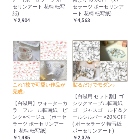
セリンアート 花柄 転写
セラーツ ポーセリンア
紙)
ート 花柄 転写紙)
￥2,904
￥4,563
これ1枚で可愛い作品が
貼るだけでモダン♪
完成♪
【白磁用 セット割】ゴ
【白磁用】ウォーターカ
シックマーブル転写紙
ラーフルール転写紙 ピ
ゴージャスゴールド＆ク
ンク×ベージュ （ポーセ
ールシルバー ※20％OFF
ラーツ ポーセリンアー
( ポーセラーツ 転写紙
ト 花柄 転写紙)
ポーセリンアート)
￥1,485
￥2,376