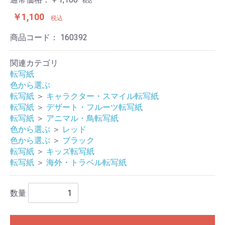
税込
￥1,100
税込
商品コード：
160392
関連カテゴリ
転写紙
色から選ぶ
転写紙
＞
キャラクター・スマイル転写紙
転写紙
＞
デザート・フルーツ転写紙
転写紙
＞
アニマル・鳥転写紙
色から選ぶ
＞
レッド
色から選ぶ
＞
ブラック
転写紙
＞
キッズ転写紙
転写紙
＞
海外・トラベル転写紙
数量