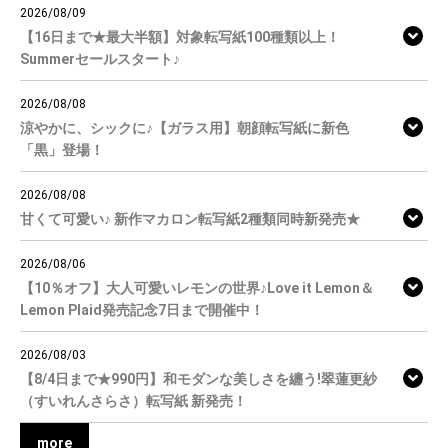
2026/08/09
【16日まで★最大半額】対象転写紙100種類以上！
Summerセールスタート♪
2026/08/08
涼やかに、シックに♪【ガラス用】朝顔転写紙に新色
「黒」登場！
2026/08/08
甘くて可愛い♪ 新作マカロン転写紙2種類同時新発売★
2026/08/06
【10％オフ】大人可愛いレモンの世界♪Love it Lemon＆
Lemon Plaid発売記念7日まで開催中！
2026/08/03
【8/4日まで★990円】和モダンな美しさを纏う!翠蓮更紗
（すいれんさらさ）転写紙 新発売！
more