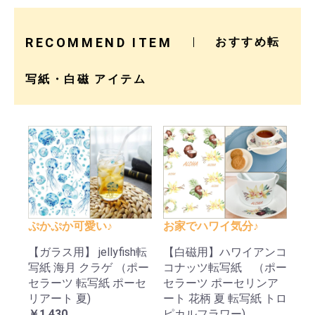
RECOMMEND ITEM
おすすめ転
写紙・白磁 アイテム
ぷかぷか可愛い♪
お家でハワイ気分♪
【ガラス用】 jellyfish転
【白磁用】ハワイアンコ
写紙 海月 クラゲ （ポー
コナッツ転写紙 （ポー
セラーツ 転写紙 ポーセ
セラーツ ポーセリンア
リアート 夏)
ート 花柄 夏 転写紙 トロ
￥1,430
ピカルフラワー)