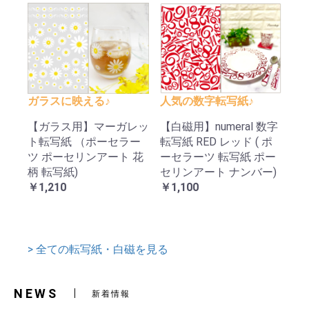
ガラスに映える♪
人気の数字転写紙♪
【ガラス用】マーガレッ
【白磁用】numeral 数字
ト転写紙 （ポーセラー
転写紙 RED レッド ( ポ
ツ ポーセリンアート 花
ーセラーツ 転写紙 ポー
柄 転写紙)
セリンアート ナンバー)
￥1,210
￥1,100
> 全ての転写紙・白磁を見る
NEWS
新着情報