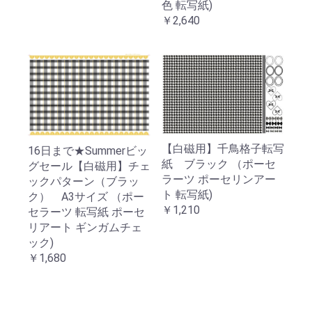
色 転写紙)
￥2,640
【白磁用】千鳥格子転写
16日まで★Summerビッ
紙 ブラック （ポーセ
グセール【白磁用】チェ
ラーツ ポーセリンアー
ックパターン（ブラッ
ト 転写紙)
ク） A3サイズ （ポー
￥1,210
セラーツ 転写紙 ポーセ
リアート ギンガムチェ
ック)
￥1,680