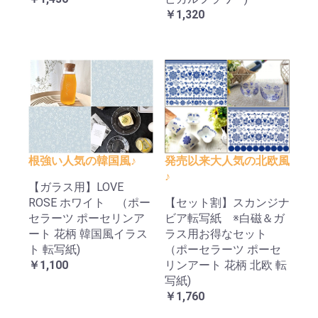
￥1,320
根強い人気の韓国風♪
発売以来大人気の北欧風
♪
【ガラス用】LOVE
ROSE ホワイト （ポー
【セット割】スカンジナ
セラーツ ポーセリンア
ビア転写紙 ※白磁＆ガ
ート 花柄 韓国風イラス
ラス用お得なセット
ト 転写紙)
（ポーセラーツ ポーセ
￥1,100
リンアート 花柄 北欧 転
写紙)
￥1,760