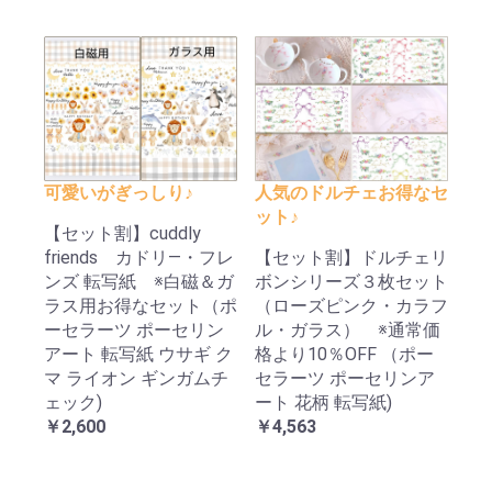
可愛いがぎっしり♪
人気のドルチェお得なセ
ット♪
【セット割】cuddly
friends カドリ―・フレ
【セット割】ドルチェリ
ンズ 転写紙 ※白磁＆ガ
ボンシリーズ３枚セット
ラス用お得なセット（ポ
（ローズピンク・カラフ
ーセラーツ ポーセリン
ル・ガラス） ※通常価
アート 転写紙 ウサギ ク
格より10％OFF （ポー
マ ライオン ギンガムチ
セラーツ ポーセリンア
ェック)
ート 花柄 転写紙)
￥2,600
￥4,563