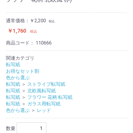
通常価格：￥2,200
税込
￥1,760
税込
商品コード：
110666
関連カテゴリ
転写紙
お得なセット割
色から選ぶ
転写紙
＞
ストライプ転写紙
転写紙
＞
北欧風転写紙
転写紙
＞
フラワー 花柄 転写紙
転写紙
＞
ガラス用転写紙
色から選ぶ
＞
レッド
数量