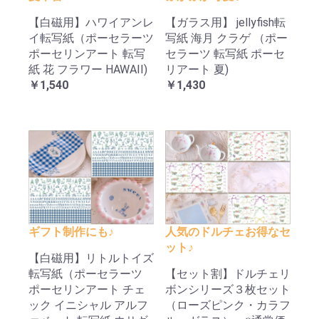
【白磁用】ハワイアンレ
【ガラス用】 jellyfish転
イ転写紙（ポーセラーツ
写紙 海月 クラゲ （ポー
ポーセリンアート 転写
セラーツ 転写紙 ポーセ
紙 花 フラワー HAWAII)
リアート 夏)
￥1,540
￥1,430
ギフト制作にも♪
人気のドルチェお得なセ
ット♪
【白磁用】リトルトイズ
転写紙（ポーセラーツ
【セット割】ドルチェリ
ポーセリンアート チェ
ボンシリーズ３枚セット
ック イニシャル アルフ
（ローズピンク・カラフ