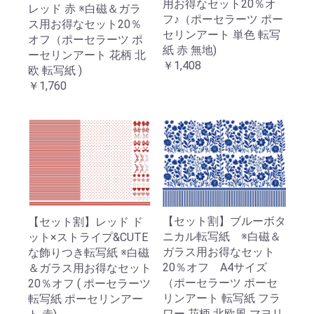
用お得なセット20％オ
レッド 赤 ※白磁＆ガラ
フ♪（ポーセラーツ ポー
ス用お得なセット20％
セリンアート 単色 転写
オフ（ポーセラーツ ポ
紙 赤 無地)
ーセリンアート 花柄 北
￥1,408
欧 転写紙 )
￥1,760
【セット割】ブルーボタ
【セット割】レッド ド
ニカル転写紙 ※白磁＆
ット×ストライプ&CUTE
ガラス用お得なセット
な飾りつき転写紙 ※白磁
20％オフ A4サイズ
＆ガラス用お得なセット
（ポーセラーツ ポーセ
20％オフ ( ポーセラーツ
リンアート 転写紙 フラ
転写紙 ポーセリンアー
ワー 花柄 北欧風 マヨリ