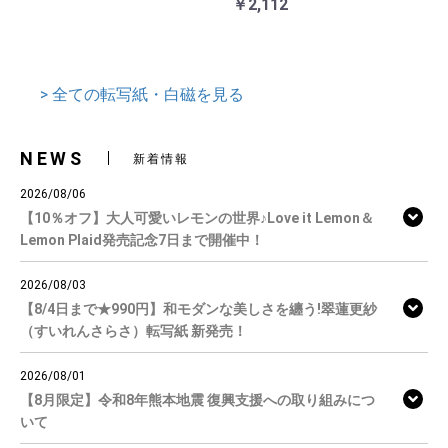
￥2,112
> 全ての転写紙・白磁を見る
NEWS
新着情報
2026/08/06
【10％オフ】大人可愛いレモンの世界♪Love it Lemon＆
Lemon Plaid発売記念7日まで開催中！
2026/08/03
【8/4日まで★990円】和モダンな美しさを纏う!翠蓮更紗
（すいれんさらさ）転写紙 新発売！
2026/08/01
【8月限定】令和8年熊本地震 復興支援への取り組みにつ
いて