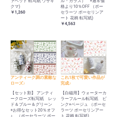
ァベット 転写紙 ウサギ
ル・ガラス） ※通常価
クマ)
格より10％OFF （ポー
￥1,260
セラーツ ポーセリンア
ート 花柄 転写紙)
￥4,563
アンティーク調の素敵な
これ1枚で可愛い作品が
ローズ♪
完成♪
【セット割】 アンティ
【白磁用】ウォーターカ
ークローズ転写紙 レッ
ラーフルール転写紙 ピ
ド＆ブルー＆グリーン
ンク×ベージュ （ポーセ
※お得なセット20％オフ
ラーツ ポーセリンアー
♪ （ポーセラーツ ポー
ト 花柄 転写紙)