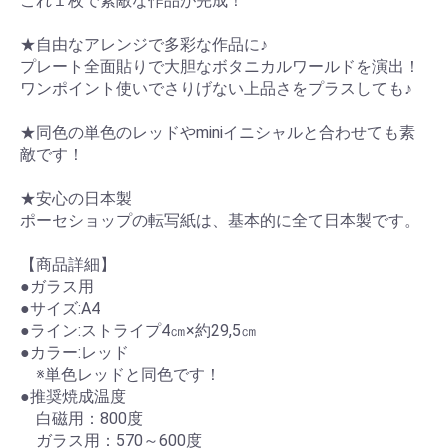
これ１枚で素敵な作品が完成！
★自由なアレンジで多彩な作品に♪
プレート全面貼りで大胆なボタニカルワールドを演出！
ワンポイント使いでさりげない上品さをプラスしても♪
★同色の単色のレッドやminiイニシャルと合わせても素
敵です！
★安心の日本製
ポーセショップの転写紙は、基本的に全て日本製です。
【商品詳細】
●ガラス用
●サイズ:A4
●ライン:ストライプ4㎝×約29,5㎝
●カラー:レッド
※単色レッドと同色です！
●推奨焼成温度
白磁用：800度
ガラス用：570～600度