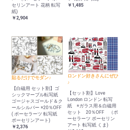
セリンアート 花柄 転写
￥1,485
紙)
￥2,904
ロンドン好きさんにぜひ
貼るだけでモダン♪
♪
【白磁用 セット割】ゴ
【セット割】Love
シックマーブル転写紙
London ロンドン 転写
ゴージャスゴールド＆ク
紙 ※ガラス用＆白磁用
ールシルバー ※20％OFF
セット 20％OFF （ポ
( ポーセラーツ 転写紙
ーセラーツ ポーセリン
ポーセリンアート)
アート 転写紙 くま)
￥2,376