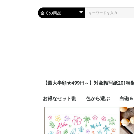
【最大半額★499円～】対象転写紙201種
お得なセット割
色から選ぶ
白磁＆
ピンク
ブルー
ネイビー
レッド
イエロー
オレンジ
グリーン
パープル
ブラウン
グレー
ブラック
ゴールド
シルバー
ホワイト
グラデーション
その他