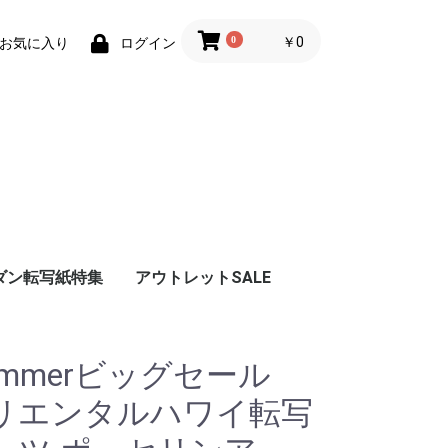
0
￥0
お気に入り
ログイン
ダン転写紙特集
アウトレットSALE
紙
 転写紙
カル・
ルーツ転
ト転写紙
北欧風レ
紙
写紙
ンクアー
写紙
字転写紙
ランド転
写紙
紙
写紙
写紙
紙
写紙
ンガムチ
ル転写
紙
転写紙
・スマイ
ト・ひら
写紙
ル転写紙
紙
了
紙
ナ転写紙
ummerビッグセール
リエンタルハワイ転写