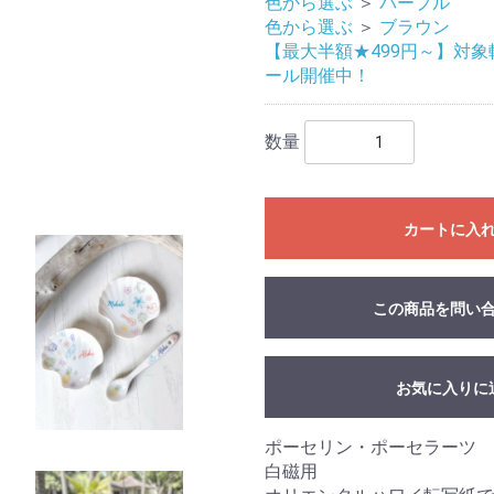
色から選ぶ
＞
パープル
色から選ぶ
＞
ブラウン
【最大半額★499円～】対象転
ール開催中！
数量
カートに入
この商品を問い
お気に入りに
ポーセリン・ポーセラーツ
白磁用