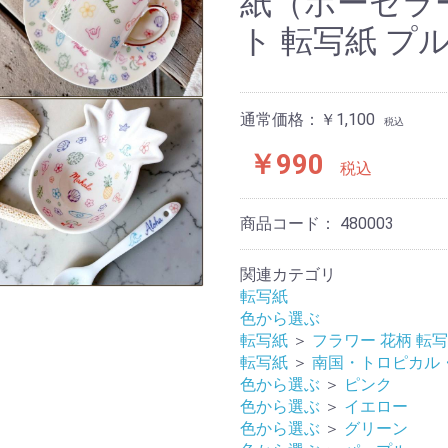
紙（ポーセラ
ト 転写紙 プル
通常価格：￥1,100
税込
￥990
税込
商品コード：
480003
関連カテゴリ
転写紙
色から選ぶ
転写紙
＞
フラワー 花柄 転
転写紙
＞
南国・トロピカル・
色から選ぶ
＞
ピンク
色から選ぶ
＞
イエロー
色から選ぶ
＞
グリーン