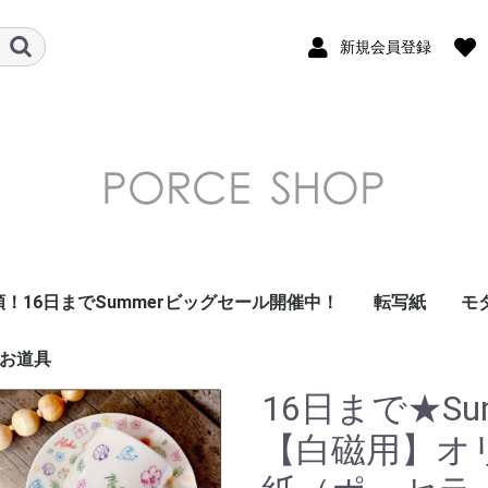
新規会員登録
類！16日までSummerビッグセール開催中！
転写紙
モ
お道具
ガラス用転写
フラワー 花柄
南国・トロピ
デザート・フ
和柄転写紙
モダンテイス
北欧風転写紙
昭和レトロ・
ダマスク転写
アラベスク転
アルコールイ
ドット転写紙
ストライプ転
ナンバー・数
レース・ガー
星・空・月転
フレーム転写
幾何学模様転
アラビアン転
ツイード転写
モロッカン転
チェック・ギ
大理石 マーブ
千鳥格子転写
アニマル・鳥
キッズ転写紙
リボン転写紙
キャラクター
アルファベッ
クリスマス転
海外・トラベ
イベント転写
単色転写紙
在庫限りで終
その他
summer転写
写紙
トロ転写紙
ト風転写紙
写紙
ェック転写紙
紙
ル転写紙
がな・カタカ
16日まで★S
【白磁用】オ