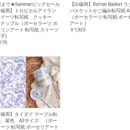
日まで★Summerビッグセール
【白磁用】Rattan Basket 
白磁用】トロピカルアイラン
バスケットかご編み転写紙 
スイーツ転写紙 クッキー
（ポーセラーツ 転写紙 ポー
ナップル（ポーセラーツ ポ
アート )
リンアート 転写紙 スイーツ
￥1,925
子)
170
磁用】タイダイ マーブル転
 紫色 A3サイズ （ポー
ーツ 転写紙 ポーセリアート