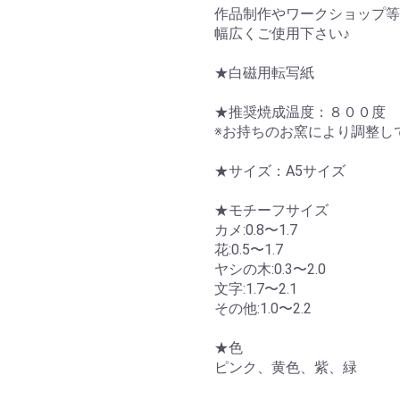
作品制作やワークショップ等
幅広くご使用下さい♪
★白磁用転写紙
★推奨焼成温度：８００度
※お持ちのお窯により調整し
★サイズ：A5サイズ
★モチーフサイズ
カメ:0.8〜1.7
花:0.5〜1.7
ヤシの木:0.3〜2.0
文字:1.7〜2.1
その他:1.0〜2.2
★色
ピンク、黄色、紫、緑