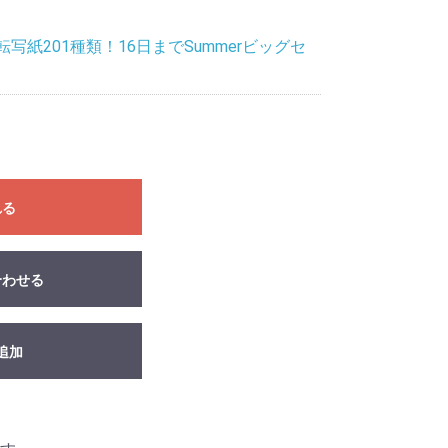
写紙201種類！16日までSummerビッグセ
れる
合わせる
追加