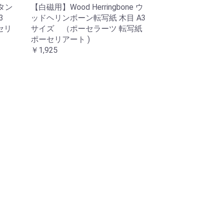
ラタン
【白磁用】Wood Herringbone ウ
A3
ッドヘリンボーン転写紙 木目 A3
セリ
サイズ （ポーセラーツ 転写紙
ポーセリアート )
￥1,925