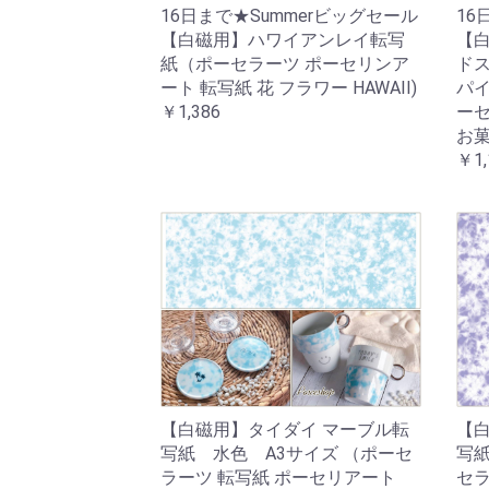
16日まで★Summerビッグセール
16
【白磁用】ハワイアンレイ転写
【
紙（ポーセラーツ ポーセリンア
ド
ート 転写紙 花 フラワー HAWAII)
パイ
￥1,386
ーセ
お菓
￥1,
【白磁用】タイダイ マーブル転
【白
写紙 水色 A3サイズ （ポーセ
写紙
ラーツ 転写紙 ポーセリアート
セラ