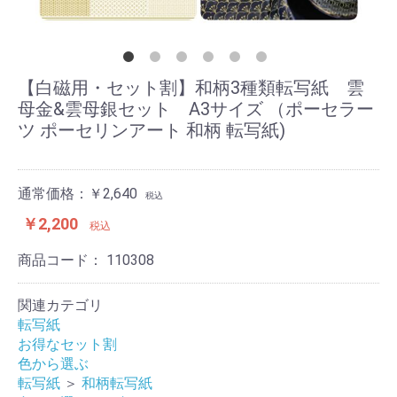
【白磁用・セット割】和柄3種類転写紙 雲
母金&雲母銀セット A3サイズ （ポーセラー
ツ ポーセリンアート 和柄 転写紙)
通常価格：￥2,640
税込
￥2,200
税込
商品コード：
110308
関連カテゴリ
転写紙
お得なセット割
色から選ぶ
転写紙
＞
和柄転写紙