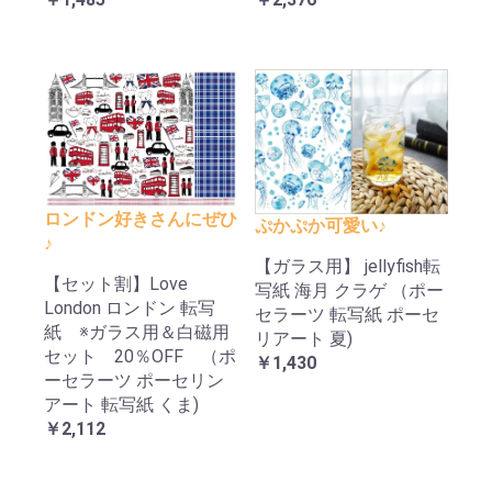
ロンドン好きさんにぜひ
ぷかぷか可愛い♪
♪
【ガラス用】 jellyfish転
【セット割】Love
写紙 海月 クラゲ （ポー
London ロンドン 転写
セラーツ 転写紙 ポーセ
紙 ※ガラス用＆白磁用
リアート 夏)
セット 20％OFF （ポ
￥1,430
ーセラーツ ポーセリン
アート 転写紙 くま)
￥2,112