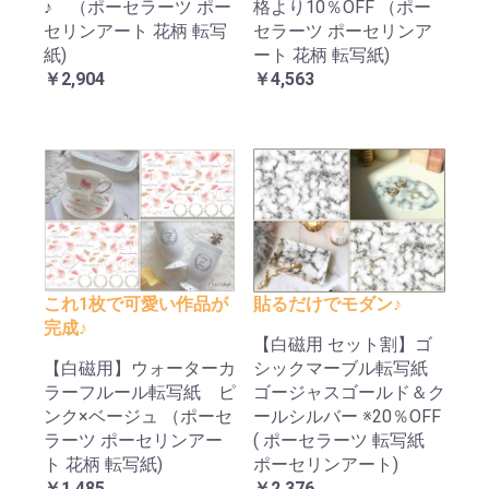
♪ （ポーセラーツ ポー
格より10％OFF （ポー
セリンアート 花柄 転写
セラーツ ポーセリンア
紙)
ート 花柄 転写紙)
￥2,904
￥4,563
これ1枚で可愛い作品が
貼るだけでモダン♪
完成♪
【白磁用 セット割】ゴ
【白磁用】ウォーターカ
シックマーブル転写紙
ラーフルール転写紙 ピ
ゴージャスゴールド＆ク
ンク×ベージュ （ポーセ
ールシルバー ※20％OFF
ラーツ ポーセリンアー
( ポーセラーツ 転写紙
ト 花柄 転写紙)
ポーセリンアート)
￥1,485
￥2,376