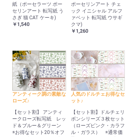
紙（ポーセラーツ ポー
ポーセリンアート チェ
セリンアート 転写紙 う
ック イニシャル アルフ
さぎ 猫 CAT ケーキ)
ァベット 転写紙 ウサギ
￥1,540
クマ)
￥1,260
アンティーク調の素敵な
人気のドルチェお得なセ
ローズ♪
ット♪
【セット割】 アンティ
【セット割】ドルチェリ
ークローズ転写紙 レッ
ボンシリーズ３枚セット
ド＆ブルー＆グリーン
（ローズピンク・カラフ
※お得なセット20％オフ
ル・ガラス） ※通常価