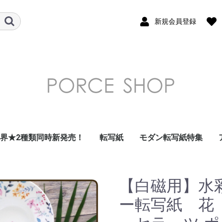
新規会員登録
世界★2種類同時新発売！
転写紙
モダン転写紙特集
ガラス用転写紙
フラワー 花柄 転写紙
南国・トロピカル・
デザート・フルーツ転
和柄転写紙
モダンテイスト転写紙
北欧風転写紙
昭和レトロ・北欧風レ
ダマスク転写紙
アラベスク転写紙
アルコールインクアー
ドット転写紙
ストライプ転写紙
ナンバー・数字転写紙
レース・ガーランド転
星・空・月転写紙
フレーム転写紙
幾何学模様転写紙
アラビアン転写紙
ツイード転写紙
モロッカン転写紙
チェック・ギンガムチ
大理石 マーブル転写
千鳥格子転写紙
アニマル・鳥転写紙
キッズ転写紙
リボン転写紙
キャラクター・スマイ
アルファベット・ひら
クリスマス転写紙
海外・トラベル転写紙
イベント転写紙
単色転写紙
在庫限りで終了
その他
summer転写紙
写紙
トロ転写紙
ト風転写紙
写紙
ェック転写紙
紙
ル転写紙
がな・カタカナ転写紙
【白磁用】水
ー転写紙 花