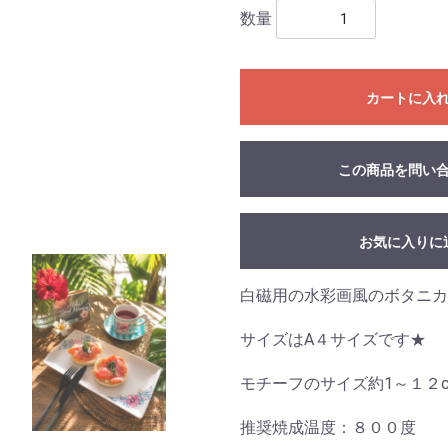
数量
カートに入
この商品を問い
お気に入りに
白磁用の水彩画風のボタニカ
サイズはA４サイズです★
モチーフのサイズ約1～１２
推奨焼成温度：８００度