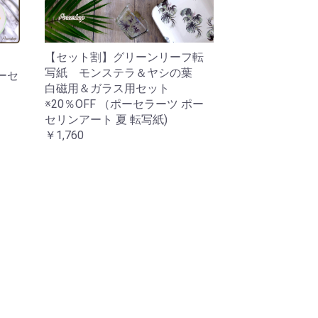
【セット割】グリーンリーフ転
写紙 モンステラ＆ヤシの葉
ーセ
白磁用＆ガラス用セット
※20％OFF （ポーセラーツ ポー
セリンアート 夏 転写紙)
￥1,760