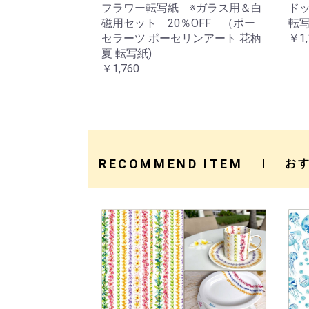
フラワー転写紙 ※ガラス用＆白
ド
磁用セット 20％OFF （ポー
転写
セラーツ ポーセリンアート 花柄
￥1,
夏 転写紙)
￥1,760
RECOMMEND ITEM
お