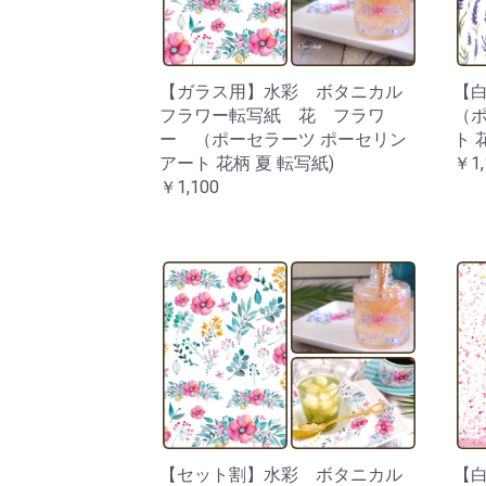
【ガラス用】水彩 ボタニカル
【
フラワー転写紙 花 フラワ
（ポ
ー （ポーセラーツ ポーセリン
ト 
アート 花柄 夏 転写紙)
￥1,
￥1,100
【セット割】水彩 ボタニカル
【