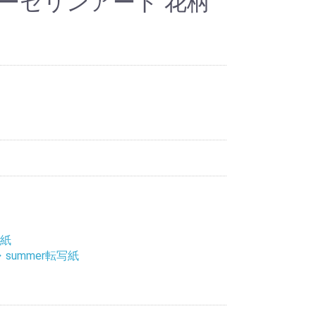
ーセリンアート 花柄
写紙
summer転写紙