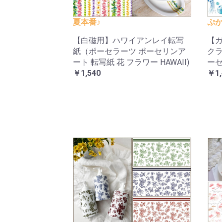
夏本番♪
ぷか
【白磁用】ハワイアンレイ転写
【ガ
紙（ポーセラーツ ポーセリンア
クラ
ート 転写紙 花 フラワー HAWAII)
ーセ
￥1,540
￥1,