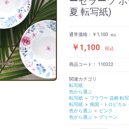
ーセラーツ ポ
夏 転写紙)
通常価格：￥1,100
税込
￥1,100
税込
商品コード：
110322
関連カテゴリ
転写紙
色から選ぶ
転写紙
＞
フラワー 花柄 転
転写紙
＞
南国・トロピカル・
色から選ぶ
＞
ピンク
色から選ぶ
＞
グリーン