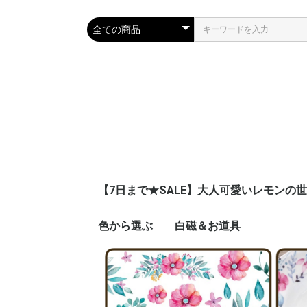
【7日まで★SALE】大人可愛いレモンの
色から選ぶ
白磁＆お道具
ピンク
ブルー
ネイビー
レッド
イエロー
オレンジ
グリーン
パープル
ブラウン
グレー
ブラック
ゴールド
シルバー
ホワイト
グラデーション
その他