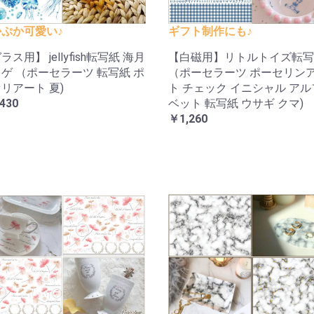
ぷか可愛い♪
ギフト制作にも♪
ラス用】 jellyfish転写紙 海月
【白磁用】リトルトイズ転写
ゲ （ポーセラーツ 転写紙 ポ
（ポーセラーツ ポーセリン
リアート 夏)
ト チェック イニシャル ア
430
ベット 転写紙 ウサギ クマ)
￥1,260