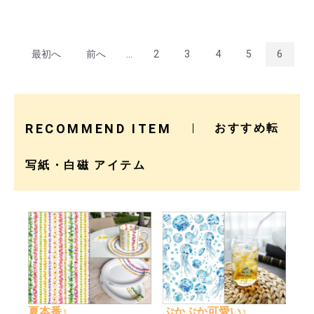
最初へ
前へ
...
2
3
4
5
6
RECOMMEND ITEM
おすすめ転
写紙・白磁 アイテム
夏本番♪
ぷかぷか可愛い♪