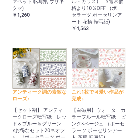
ァベット 転写紙 ウサギ
ル・ガラス） ※通常価
クマ)
格より10％OFF （ポー
￥1,260
セラーツ ポーセリンア
ート 花柄 転写紙)
￥4,563
アンティーク調の素敵な
これ1枚で可愛い作品が
ローズ♪
完成♪
【セット割】 アンティ
【白磁用】ウォーターカ
ークローズ転写紙 レッ
ラーフルール転写紙 ピ
ド＆ブルー＆グリーン
ンク×ベージュ （ポーセ
※お得なセット20％オフ
ラーツ ポーセリンアー
♪ （ポーセラーツ ポー
ト 花柄 転写紙)