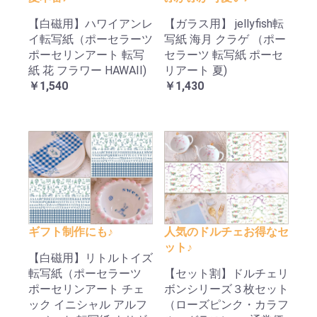
【白磁用】ハワイアンレ
【ガラス用】 jellyfish転
イ転写紙（ポーセラーツ
写紙 海月 クラゲ （ポー
ポーセリンアート 転写
セラーツ 転写紙 ポーセ
紙 花 フラワー HAWAII)
リアート 夏)
￥1,540
￥1,430
ギフト制作にも♪
人気のドルチェお得なセ
ット♪
【白磁用】リトルトイズ
転写紙（ポーセラーツ
【セット割】ドルチェリ
ポーセリンアート チェ
ボンシリーズ３枚セット
ック イニシャル アルフ
（ローズピンク・カラフ