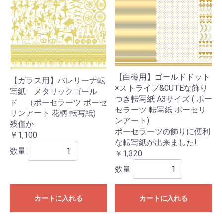
【白磁用】ゴールドドット
【ガラス用】バレリーナ転
×ストライプ&CUTEな飾り
写紙 メタリックゴール
つき転写紙 A3サイズ ( ポー
ド （ポーセラーツ ポーセ
セラーツ 転写紙 ポーセリ
リンアート 花柄 転写紙)
ンアート)
残僅か
ポーセラーツの飾りに便利
￥1,100
な転写紙が出来ました!
数量
￥1,320
数量
カートに入れる
カートに入れる