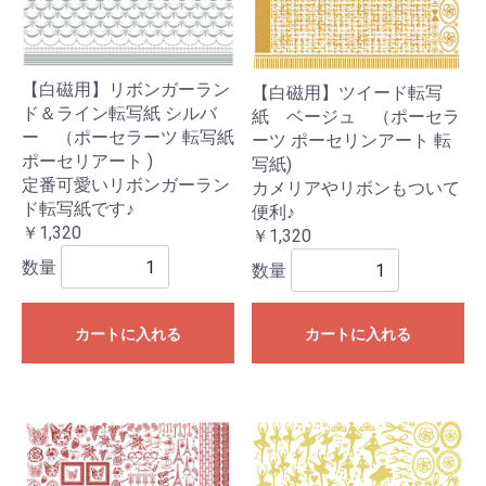
【白磁用】リボンガーラン
【白磁用】ツイード転写
ド＆ライン転写紙 シルバ
紙 ベージュ （ポーセラ
ー （ポーセラーツ 転写紙
ーツ ポーセリンアート 転
ポーセリアート )
写紙)
定番可愛いリボンガーラン
カメリアやリボンもついて
ド転写紙です♪
便利♪
￥1,320
￥1,320
数量
数量
カートに入れる
カートに入れる