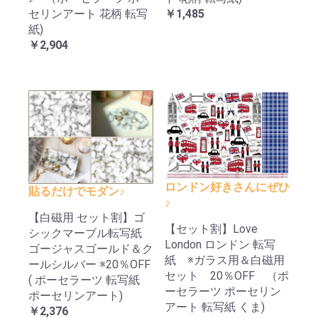
セリンアート 花柄 転写
￥1,485
紙)
￥2,904
ロンドン好きさんにぜひ
貼るだけでモダン♪
♪
【白磁用 セット割】ゴ
【セット割】Love
シックマーブル転写紙
London ロンドン 転写
ゴージャスゴールド＆ク
紙 ※ガラス用＆白磁用
ールシルバー ※20％OFF
セット 20％OFF （ポ
( ポーセラーツ 転写紙
ーセラーツ ポーセリン
ポーセリンアート)
アート 転写紙 くま)
￥2,376