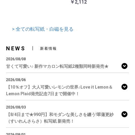
￥2,112
> 全ての転写紙・白磁を見る
NEWS
新着情報
2026/08/08
甘くて可愛い♪ 新作マカロン転写紙2種類同時新発売★
2026/08/06
【10％オフ】大人可愛いレモンの世界♪Love it Lemon＆
Lemon Plaid発売記念7日まで開催中！
2026/08/03
【8/4日まで★990円】和モダンな美しさを纏う!翠蓮更紗
（すいれんさらさ）転写紙 新発売！
2026/08/01