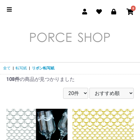
0
全て
|
転写紙
|
リボン転写紙
108件
の商品が見つかりました