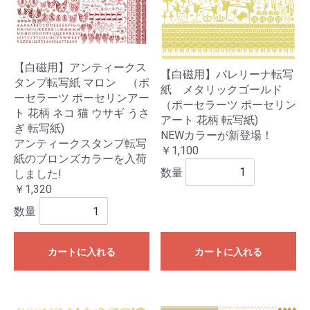
【白磁用】アンティークス
【白磁用】バレリーナ転写
タンプ転写紙 マロン （ポ
紙 メタリックゴールド
ーセラーツ ポーセリンアー
（ポーセラーツ ポーセリン
ト 花柄 ネコ 猫 ウサギ うさ
アート 花柄 転写紙)
ぎ 転写紙)
NEWカラーが新登場！
アンティークスタンプ転写
￥1,100
紙のブロンズカラーを入荷
数量
しました!
￥1,320
数量
カートに入れる
カートに入れる