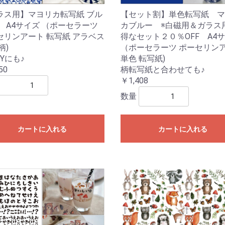
ラス用】マヨリカ転写紙 ブル
【セット割】単色転写紙 マ
青 A4サイズ （ポーセラーツ
カブルー ※白磁用＆ガラス
セリンアート 転写紙 アラベス
得なセット２０％OFF A4
柄)
（ポーセラーツ ポーセリン
TYにも♪
単色 転写紙)
50
柄転写紙と合わせても♪
￥1,408
数量
カートに入れる
カートに入れる