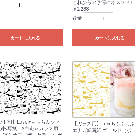
これからの季節にオススメ♪
￥2,288
数量
カートに入れる
カートに入れる
ト割】Lovelyもふもふシマ
【ガラス用】Lovelyもふも
ガ転写紙 ※白磁＆ガラス用
エナガ転写紙 ゴールド（ポ