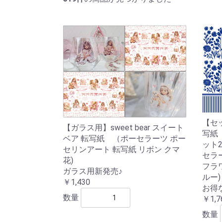
【セ
【ガラス用】sweet bear スイート
写紙
ベア 転写紙 （ポーセラーツ ポー
ット
セリンアート 転写紙 リボン クマ
セラ
花)
フラ
ガラス用新発売♪
ルー)
￥1,430
お得
数量
￥1,7
数量