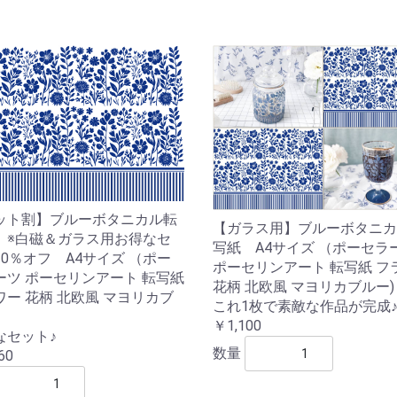
ット割】ブルーボタニカル転
【ガラス用】ブルーボタニカ
 ※白磁＆ガラス用お得なセ
写紙 A4サイズ （ポーセラ
20％オフ A4サイズ （ポー
ポーセリンアート 転写紙 フ
ーツ ポーセリンアート 転写紙
花柄 北欧風 マヨリカブルー)
ワー 花柄 北欧風 マヨリカブ
これ1枚で素敵な作品が完成
￥1,100
なセット♪
数量
60