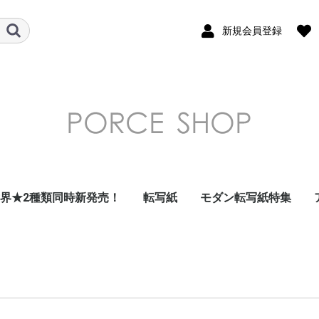
新規会員登録
世界★2種類同時新発売！
転写紙
モダン転写紙特集
ガラス用転写紙
フラワー 花柄 転写紙
南国・トロピカル・
デザート・フルーツ転
和柄転写紙
モダンテイスト転写紙
北欧風転写紙
昭和レトロ・北欧風レ
ダマスク転写紙
アラベスク転写紙
アルコールインクアー
ドット転写紙
ストライプ転写紙
ナンバー・数字転写紙
レース・ガーランド転
星・空・月転写紙
フレーム転写紙
幾何学模様転写紙
アラビアン転写紙
ツイード転写紙
モロッカン転写紙
チェック・ギンガムチ
大理石 マーブル転写
千鳥格子転写紙
アニマル・鳥転写紙
キッズ転写紙
リボン転写紙
キャラクター・スマイ
アルファベット・ひら
クリスマス転写紙
海外・トラベル転写紙
イベント転写紙
単色転写紙
在庫限りで終了
その他
summer転写紙
写紙
トロ転写紙
ト風転写紙
写紙
ェック転写紙
紙
ル転写紙
がな・カタカナ転写紙