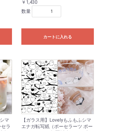
￥1,430
数量
カートに入れる
ふシマ
【ガラス用】Lovelyもふもふシマ
ーセラ
エナガ転写紙（ポーセラーツ ポー