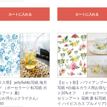
カートに入れる
カートに入れる
ス用】 jellyfish転写紙 海月
【セット割】ハワイアンブー
ゲ （ポーセラーツ 転写紙 ポ
写紙 ※白磁＆ガラス用お得な
アート 夏)
ト20%オフ （ポーセラーツ
ぷか浮かぶクラゲさん♪
セリンアート 花柄 夏 転写紙
30
イ ハイビスカス プルメリア)