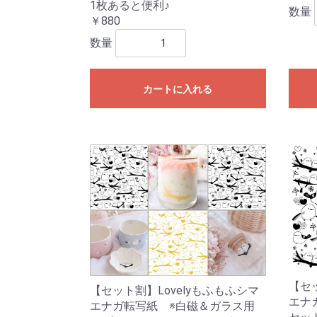
1枚あると便利♪
数量
￥880
数量
カートに入れる
【セッ
【セット割】Lovelyもふもふシマ
エナ
エナガ転写紙 ※白磁＆ガラス用