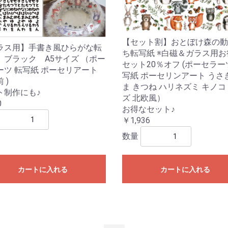
【セット割】おとぼけ森の動
ラス用】手書き風ひらがな転
ち転写紙 ※白磁＆ガラス用お
 ブラック A5サイズ （ポー
セット20％オフ (ポーセラー
ーツ 転写紙 ポーセリアート
写紙 ポーセリンアート うさ
 )
ま きつね ハリネズミ キノコ
ト制作にも♪
ズ 北欧風）
0
お得なセット♪
￥1,936
数量
カートに入れる
カートに入れる