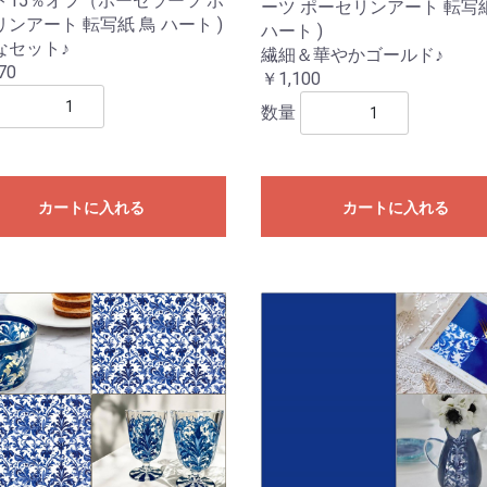
ト15％オフ（ポーセラーツ ポ
ーツ ポーセリンアート 転写
ンアート 転写紙 鳥 ハート )
ハート )
なセット♪
繊細＆華やかゴールド♪
70
￥1,100
数量
カートに入れる
カートに入れる