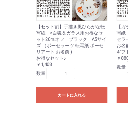
【セット割】手描き風ひらがな転
【ガ
写紙 ※白磁＆ガラス用お得なセ
写紙
ット20％オフ ブラック A5サイ
セラ
ズ （ポーセラーツ 転写紙 ポーセ
お名前
リアート お名前 )
ギフ
お得なセット♪
￥88
￥1,408
数量
数量
カートに入れる