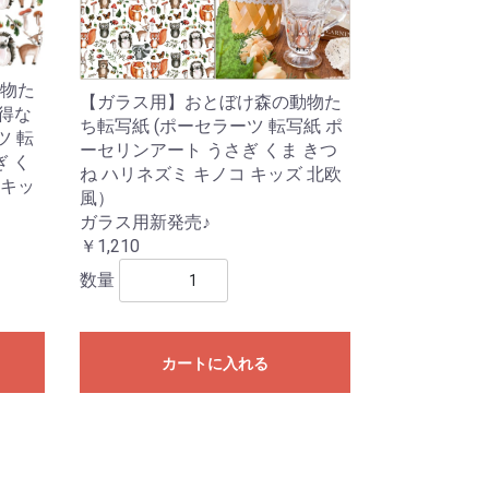
物た
【ガラス用】おとぼけ森の動物た
得な
ち転写紙 (ポーセラーツ 転写紙 ポ
ツ 転
ーセリンアート うさぎ くま きつ
ぎ く
ね ハリネズミ キノコ キッズ 北欧
 キッ
風）
ガラス用新発売♪
￥1,210
数量
カートに入れる