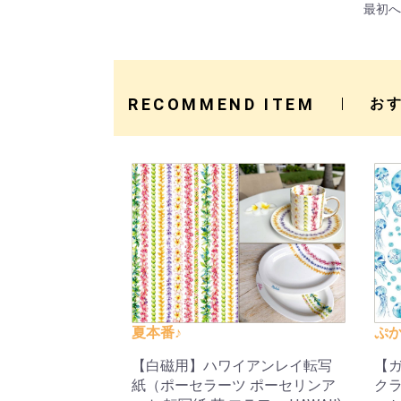
最初へ
RECOMMEND ITEM
お
夏本番♪
ぷか
【白磁用】ハワイアンレイ転写
【ガ
紙（ポーセラーツ ポーセリンア
クラ