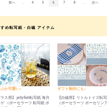
前へ
...
4
5
6
7
8
...
次へ
すすめ転写紙・白磁 アイテム
ぷか可愛い♪
ギフト制作にも♪
ラス用】 jellyfish転写紙 海月
【白磁用】リトルトイズ転写
ゲ （ポーセラーツ 転写紙 ポ
（ポーセラーツ ポーセリン