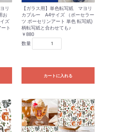
ヨリ
【ガラス用】単色転写紙 マヨリ
用お
カブルー A4サイズ （ポーセラー
サイズ
ツ ポーセリンアート 単色 転写紙)
アート
柄転写紙と合わせても♪
￥880
数量
カートに入れる