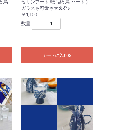
紙 鳥
セリンアート 転写紙 鳥 ハート )
ガラスも可愛さ大爆発♪
￥1,100
数量
カートに入れる