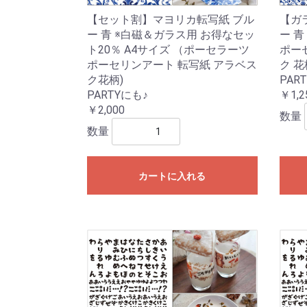
【ガ
【セット割】マヨリカ転写紙 ブル
ー 
ー 青 ※白磁＆ガラス用 お得なセッ
ポー
ト20％ A4サイズ （ポーセラーツ
ク 花
ポーセリンアート 転写紙 アラベス
PAR
ク花柄)
￥1,2
PARTYにも♪
￥2,000
数量
数量
カートに入れる