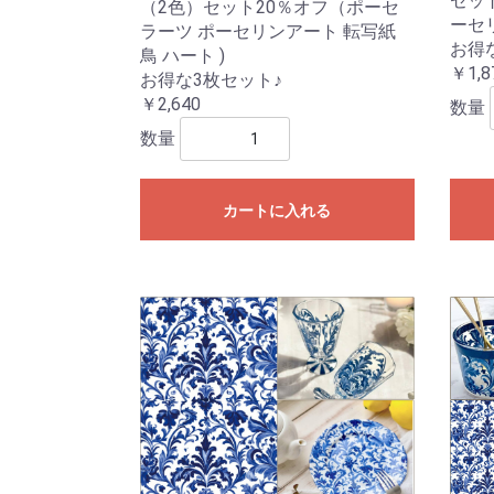
セッ
（2色）セット20％オフ（ポーセ
ーセリ
ラーツ ポーセリンアート 転写紙
お得
鳥 ハート )
￥1,8
お得な3枚セット♪
￥2,640
数量
数量
カートに入れる