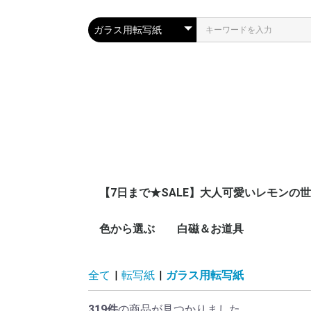
【7日まで★SALE】大人可愛いレモンの
色から選ぶ
白磁＆お道具
ピンク
ブルー
ネイビー
レッド
イエロー
オレンジ
グリーン
パープル
ブラウン
グレー
ブラック
ゴールド
シルバー
ホワイト
グラデーション
その他
全て
|
転写紙
|
ガラス用転写紙
319件
の商品が見つかりました