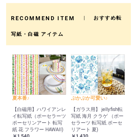
RECOMMEND ITEM
おすすめ転
写紙・白磁 アイテム
夏本番♪
ぷかぷか可愛い♪
【白磁用】ハワイアンレ
【ガラス用】 jellyfish転
イ転写紙（ポーセラーツ
写紙 海月 クラゲ （ポー
ポーセリンアート 転写
セラーツ 転写紙 ポーセ
紙 花 フラワー HAWAII)
リアート 夏)
￥1,540
￥1,430