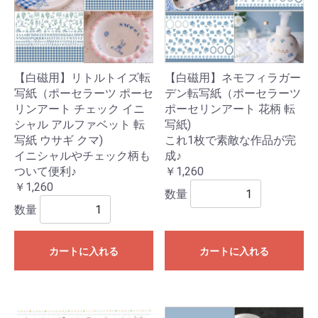
【白磁用】リトルトイズ転
【白磁用】ネモフィラガー
写紙（ポーセラーツ ポーセ
デン転写紙（ポーセラーツ
リンアート チェック イニ
ポーセリンアート 花柄 転
シャル アルファベット 転
写紙)
写紙 ウサギ クマ)
これ1枚で素敵な作品が完
イニシャルやチェック柄も
成♪
ついて便利♪
￥1,260
￥1,260
数量
数量
カートに入れる
カートに入れる