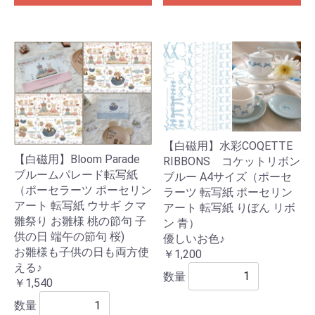
【白磁用】水彩COQETTE
【白磁用】Bloom Parade
RIBBONS コケットリボン
ブルームパレード転写紙
ブルー A4サイズ（ポーセ
（ポーセラーツ ポーセリン
ラーツ 転写紙 ポーセリン
アート 転写紙 ウサギ クマ
アート 転写紙 りぼん リボ
雛祭り お雛様 桃の節句 子
ン 青）
供の日 端午の節句 桜)
優しいお色♪
お雛様も子供の日も両方使
￥1,200
える♪
数量
￥1,540
数量