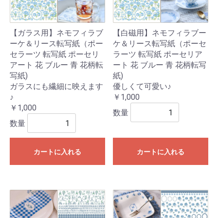
【ガラス用】ネモフィラブ
【白磁用】ネモフィラブー
ーケ＆リース転写紙（ポー
ケ＆リース転写紙（ポーセ
セラーツ 転写紙 ポーセリ
ラーツ 転写紙 ポーセリア
アート 花 ブルー 青 花柄転
ート 花 ブルー 青 花柄転写
写紙)
紙)
ガラスにも繊細に映えます
優しくて可愛い♪
♪
￥1,000
￥1,000
数量
数量
カートに入れる
カートに入れる