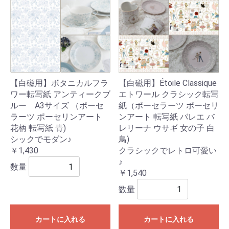
【白磁用】ボタニカルフラ
【白磁用】Étoile Classique
ワー転写紙 アンティークブ
エトワール クラシック転写
ルー A3サイズ （ポーセ
紙（ポーセラーツ ポーセリ
ラーツ ポーセリンアート
ンアート 転写紙 バレエ バ
花柄 転写紙 青)
レリーナ ウサギ 女の子 白
シックでモダン♪
鳥)
￥1,430
クラシックでレトロ可愛い
♪
数量
￥1,540
数量
カートに入れる
カートに入れる