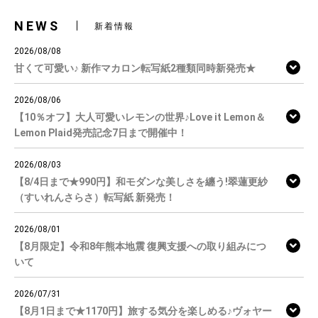
NEWS
新着情報
2026/08/08
甘くて可愛い♪ 新作マカロン転写紙2種類同時新発売★
2026/08/06
【10％オフ】大人可愛いレモンの世界♪Love it Lemon＆
Lemon Plaid発売記念7日まで開催中！
2026/08/03
【8/4日まで★990円】和モダンな美しさを纏う!翠蓮更紗
（すいれんさらさ）転写紙 新発売！
2026/08/01
【8月限定】令和8年熊本地震 復興支援への取り組みにつ
いて
2026/07/31
【8月1日まで★1170円】旅する気分を楽しめる♪ヴォヤー