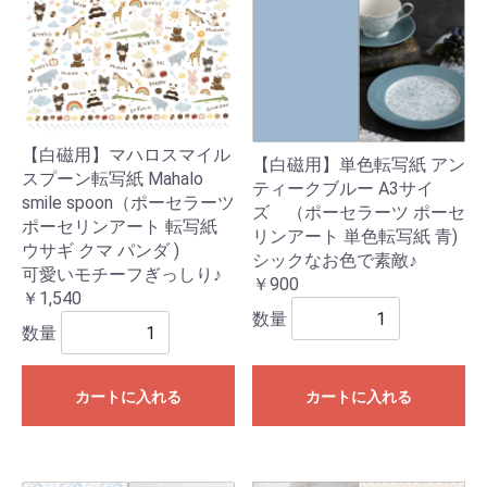
【白磁用】マハロスマイル
【白磁用】単色転写紙 アン
スプーン転写紙 Mahalo
ティークブルー A3サイ
smile spoon（ポーセラーツ
ズ （ポーセラーツ ポーセ
ポーセリンアート 転写紙
リンアート 単色転写紙 青)
ウサギ クマ パンダ )
シックなお色で素敵♪
可愛いモチーフぎっしり♪
￥900
￥1,540
数量
数量
カートに入れる
カートに入れる