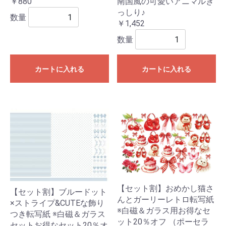
￥880
南国風の可愛いアニマルぎ
っしり♪
数量
￥1,452
数量
カートに入れる
カートに入れる
【セット割】おめかし猫さ
【セット割】ブルードット
んとガーリーレトロ転写紙
×ストライプ&CUTEな飾り
※白磁＆ガラス用お得なセ
つき転写紙 ※白磁＆ガラス
ット20％オフ （ポーセラ
セットお得なセット20％オ