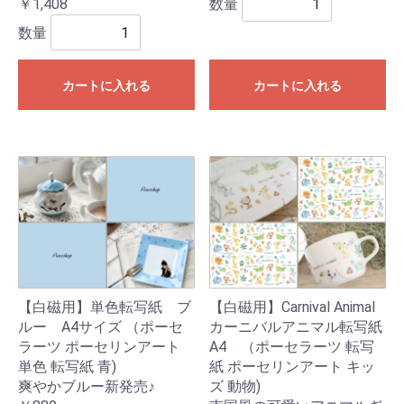
数量
￥1,408
数量
カートに入れる
カートに入れる
【白磁用】単色転写紙 ブ
【白磁用】Carnival Animal
ルー A4サイズ （ポーセ
カーニバルアニマル転写紙
ラーツ ポーセリンアート
A4 （ポーセラーツ 転写
単色 転写紙 青)
紙 ポーセリンアート キッ
爽やかブルー新発売♪
ズ 動物)