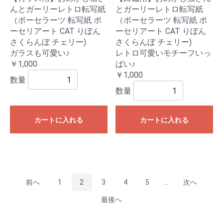
んとガーリーレトロ転写紙
とガーリーレトロ転写紙
（ポーセラーツ 転写紙 ポ
（ポーセラーツ 転写紙 ポ
ーセリアート CAT りぼん
ーセリアート CAT りぼん
さくらんぼ チェリー)
さくらんぼ チェリー)
ガラスも可愛い♪
レトロ可愛いモチーフいっ
￥1,000
ぱい♪
￥1,000
数量
数量
カートに入れる
カートに入れる
前へ
1
2
3
4
5
...
次へ
最後へ