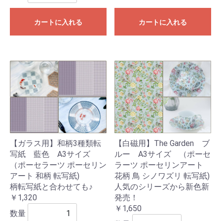
カートに入れる
カートに入れる
【ガラス用】和柄3種類転
【白磁用】The Garden ブ
写紙 藍色 A3サイズ
ルー A3サイズ （ポーセ
（ポーセラーツ ポーセリン
ラーツ ポーセリンアート
アート 和柄 転写紙)
花柄 鳥 シノワズリ 転写紙)
柄転写紙と合わせても♪
人気のシリーズから新色新
￥1,320
発売！
￥1,650
数量