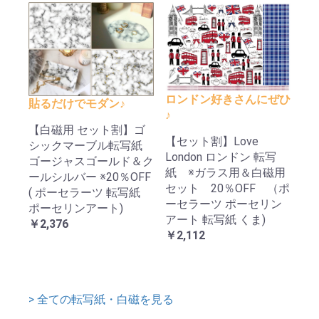
ロンドン好きさんにぜひ
貼るだけでモダン♪
♪
【白磁用 セット割】ゴ
【セット割】Love
シックマーブル転写紙
London ロンドン 転写
ゴージャスゴールド＆ク
紙 ※ガラス用＆白磁用
ールシルバー ※20％OFF
セット 20％OFF （ポ
( ポーセラーツ 転写紙
ーセラーツ ポーセリン
ポーセリンアート)
アート 転写紙 くま)
￥2,376
￥2,112
> 全ての転写紙・白磁を見る