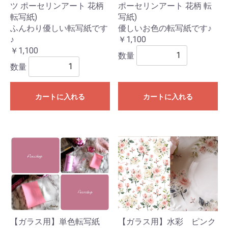
ツ ポーセリンアート 花柄
ポーセリンアート 花柄 転
転写紙)
写紙)
ふんわり優しい転写紙です
優しいお色の転写紙です♪
♪
￥1,100
￥1,100
数量
数量
カートに入れる
カートに入れる
【ガラス用】単色転写紙
【ガラス用】水彩 ピンク