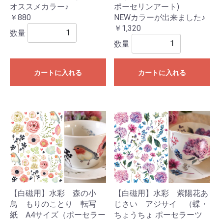
オススメカラー♪
ポーセリンアート)
￥880
NEWカラーが出来ました♪
￥1,320
数量
数量
カートに入れる
カートに入れる
【白磁用】水彩 森の小
【白磁用】水彩 紫陽花あ
鳥 もりのことり 転写
じさい アジサイ （蝶・
紙 A4サイズ（ポーセラー
ちょうちょ ポーセラーツ