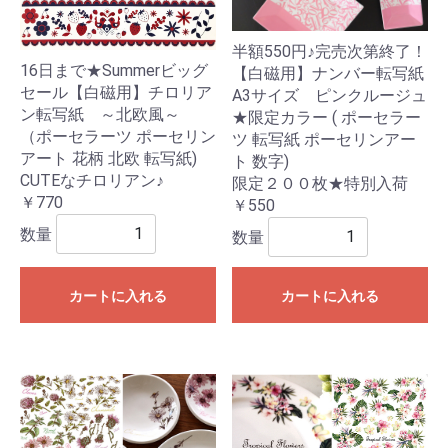
半額550円♪完売次第終了！
16日まで★Summerビッグ
【白磁用】ナンバー転写紙
セール【白磁用】チロリア
A3サイズ ピンクルージュ
ン転写紙 ～北欧風～
★限定カラー ( ポーセラー
（ポーセラーツ ポーセリン
ツ 転写紙 ポーセリンアー
アート 花柄 北欧 転写紙)
ト 数字)
CUTEなチロリアン♪
限定２００枚★特別入荷
￥770
￥550
数量
数量
カートに入れる
カートに入れる