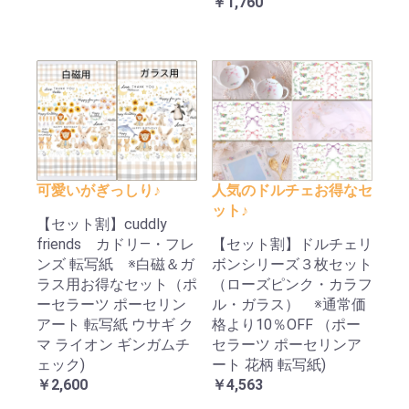
￥1,760
可愛いがぎっしり♪
人気のドルチェお得なセ
ット♪
【セット割】cuddly
friends カドリ―・フレ
【セット割】ドルチェリ
ンズ 転写紙 ※白磁＆ガ
ボンシリーズ３枚セット
ラス用お得なセット（ポ
（ローズピンク・カラフ
ーセラーツ ポーセリン
ル・ガラス） ※通常価
アート 転写紙 ウサギ ク
格より10％OFF （ポー
マ ライオン ギンガムチ
セラーツ ポーセリンア
ェック)
ート 花柄 転写紙)
￥2,600
￥4,563