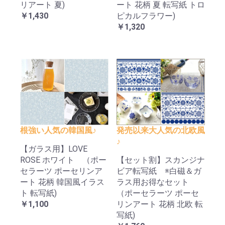
リアート 夏)
ート 花柄 夏 転写紙 トロ
￥1,430
ピカルフラワー)
￥1,320
根強い人気の韓国風♪
発売以来大人気の北欧風
♪
【ガラス用】LOVE
ROSE ホワイト （ポー
【セット割】スカンジナ
セラーツ ポーセリンア
ビア転写紙 ※白磁＆ガ
ート 花柄 韓国風イラス
ラス用お得なセット
ト 転写紙)
（ポーセラーツ ポーセ
￥1,100
リンアート 花柄 北欧 転
写紙)