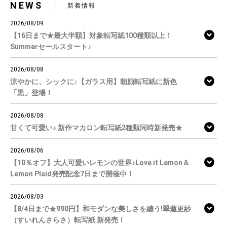
NEWS
新着情報
2026/08/09
【16日まで★最大半額】対象転写紙100種類以上！
Summerセールスタート♪
2026/08/08
涼やかに、シックに♪【ガラス用】朝顔転写紙に新色
「黒」登場！
2026/08/08
甘くて可愛い♪ 新作マカロン転写紙2種類同時新発売★
2026/08/06
【10％オフ】大人可愛いレモンの世界♪Love it Lemon＆
Lemon Plaid発売記念7日まで開催中！
2026/08/03
【8/4日まで★990円】和モダンな美しさを纏う!翠蓮更紗
（すいれんさらさ）転写紙 新発売！