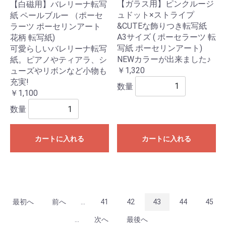
【ガラス用】ピンクルージ
【白磁用】バレリーナ転写
ュドット×ストライプ
紙 ペールブルー （ポーセ
&CUTEな飾りつき転写紙
ラーツ ポーセリンアート
A3サイズ ( ポーセラーツ 転
花柄 転写紙)
写紙 ポーセリンアート)
可愛らしいバレリーナ転写
NEWカラーが出来ました♪
紙。ピアノやティアラ、シ
￥1,320
ューズやリボンなど小物も
充実!
数量
￥1,100
数量
カートに入れる
カートに入れる
最初へ
前へ
...
41
42
43
44
45
...
次へ
最後へ