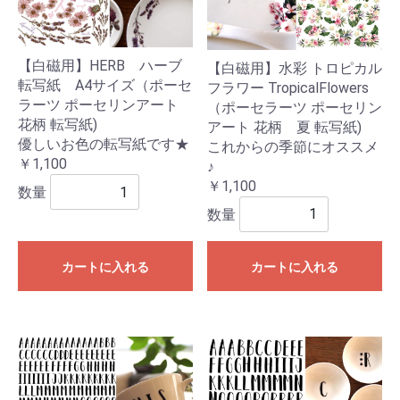
【白磁用】HERB ハーブ
【白磁用】水彩 トロピカル
転写紙 A4サイズ（ポーセ
フラワー TropicalFlowers
ラーツ ポーセリンアート
（ポーセラーツ ポーセリン
花柄 転写紙)
アート 花柄 夏 転写紙)
優しいお色の転写紙です★
これからの季節にオススメ
￥1,100
♪
￥1,100
数量
数量
カートに入れる
カートに入れる