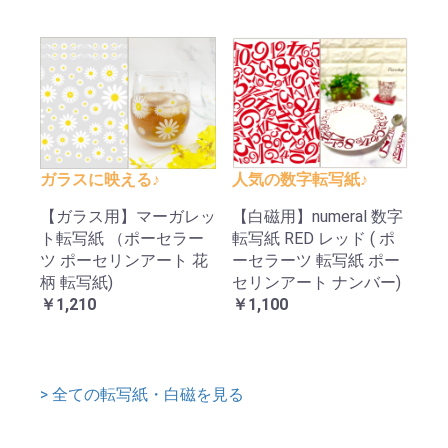
ガラスに映える♪
人気の数字転写紙♪
【ガラス用】マーガレッ
【白磁用】numeral 数字
ト転写紙 （ポーセラー
転写紙 RED レッド ( ポ
ツ ポーセリンアート 花
ーセラーツ 転写紙 ポー
柄 転写紙)
セリンアート ナンバー)
￥1,210
￥1,100
> 全ての転写紙・白磁を見る