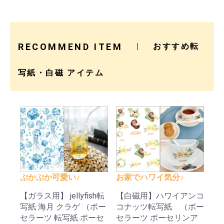
RECOMMEND ITEM
おすすめ転
写紙・白磁 アイテム
ぷかぷか可愛い♪
お家でハワイ気分♪
【ガラス用】 jellyfish転
【白磁用】ハワイアンコ
写紙 海月 クラゲ （ポー
コナッツ転写紙 （ポー
セラーツ 転写紙 ポーセ
セラーツ ポーセリンア