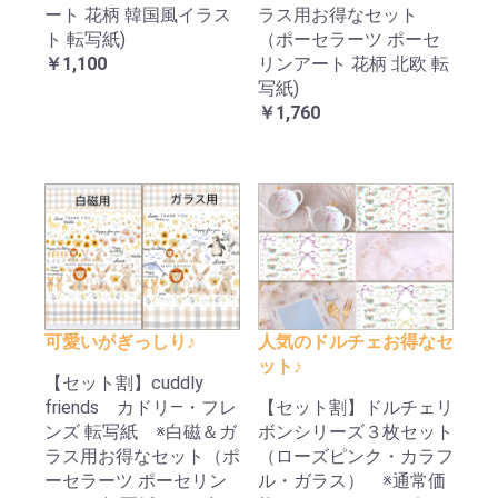
ート 花柄 韓国風イラス
ラス用お得なセット
ト 転写紙)
（ポーセラーツ ポーセ
￥1,100
リンアート 花柄 北欧 転
写紙)
￥1,760
可愛いがぎっしり♪
人気のドルチェお得なセ
ット♪
【セット割】cuddly
friends カドリ―・フレ
【セット割】ドルチェリ
ンズ 転写紙 ※白磁＆ガ
ボンシリーズ３枚セット
ラス用お得なセット（ポ
（ローズピンク・カラフ
ーセラーツ ポーセリン
ル・ガラス） ※通常価