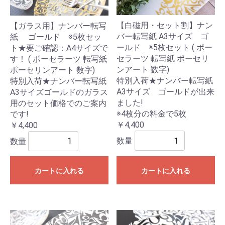
【白磁用・セット割】ナン
【ガラス用】ナンバー転写
バー転写紙 A3サイズ ゴ
紙 ゴールド ※5枚セッ
ールド ※5枚セット ( ポー
ト★要ご確認：A4サイズで
セラーツ 転写紙 ポーセリ
す！ ( ポーセラーツ 転写紙
ンアート 数字)
ポーセリンアート 数字)
特別入荷★ナンバー転写紙
特別入荷★ナンバー転写紙
A3サイズ ゴールドが出来
A3サイズゴールドのガラス
ました!
用のセット価格でのご案内
※4枚分の料金で5枚
です!
￥4,400
￥4,400
数量
数量
カートに入れる
カートに入れる