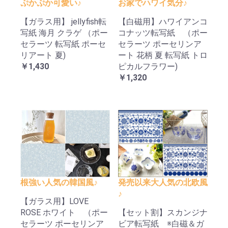
ぷかぷか可愛い♪
お家でハワイ気分♪
【ガラス用】 jellyfish転
【白磁用】ハワイアンコ
写紙 海月 クラゲ （ポー
コナッツ転写紙 （ポー
セラーツ 転写紙 ポーセ
セラーツ ポーセリンア
リアート 夏)
ート 花柄 夏 転写紙 トロ
￥1,430
ピカルフラワー)
￥1,320
根強い人気の韓国風♪
発売以来大人気の北欧風
♪
【ガラス用】LOVE
ROSE ホワイト （ポー
【セット割】スカンジナ
セラーツ ポーセリンア
ビア転写紙 ※白磁＆ガ