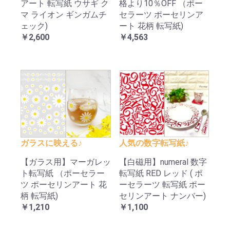
アート 転写紙 ウサギ ク
格より10％OFF （ポー
マ ライオン ギンガムチ
セラーツ ポーセリンア
ェック)
ート 花柄 転写紙)
￥2,600
￥4,563
ガラスに映える♪
人気の数字転写紙♪
【ガラス用】マーガレッ
【白磁用】numeral 数字
ト転写紙 （ポーセラー
転写紙 RED レッド ( ポ
ツ ポーセリンアート 花
ーセラーツ 転写紙 ポー
柄 転写紙)
セリンアート ナンバー)
￥1,210
￥1,100