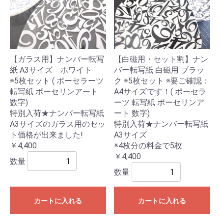
【ガラス用】ナンバー転写
【白磁用・セット割】ナン
紙 A3サイズ ホワイト
バー転写紙 白磁用 ブラッ
※5枚セット ( ポーセラーツ
ク ※5枚セット ※要ご確認：
転写紙 ポーセリンアート
A4サイズです！( ポーセラ
数字)
ーツ 転写紙 ポーセリンア
特別入荷★ナンバー転写紙
ート 数字)
A3サイズのガラス用のセッ
特別入荷★ナンバー転写紙
ト価格が出来ました!
A3サイズ
￥4,400
※4枚分の料金で5枚
￥4,400
数量
数量
カートに入れる
カートに入れる