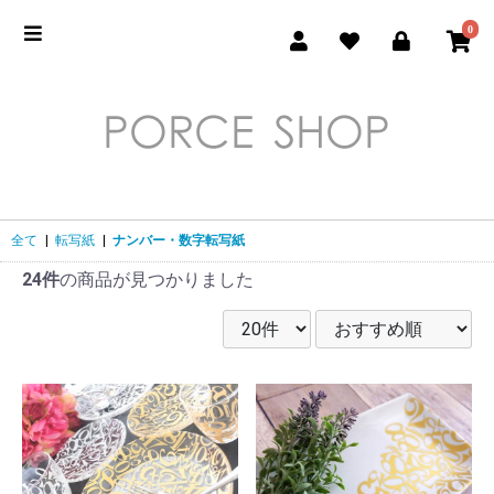
0
全て
|
転写紙
|
ナンバー・数字転写紙
24件
の商品が見つかりました