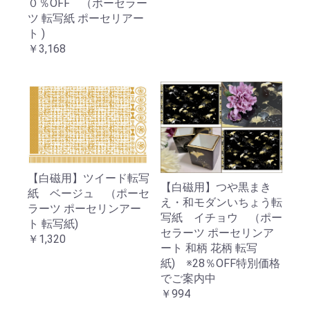
０％OFF （ポーセラー
ツ 転写紙 ポーセリアー
ト )
￥3,168
【白磁用】ツイード転写
【白磁用】つや黒まき
紙 ベージュ （ポーセ
え・和モダンいちょう転
ラーツ ポーセリンアー
写紙 イチョウ （ポー
ト 転写紙)
セラーツ ポーセリンア
￥1,320
ート 和柄 花柄 転写
紙) ※28％OFF特別価格
でご案内中
￥994