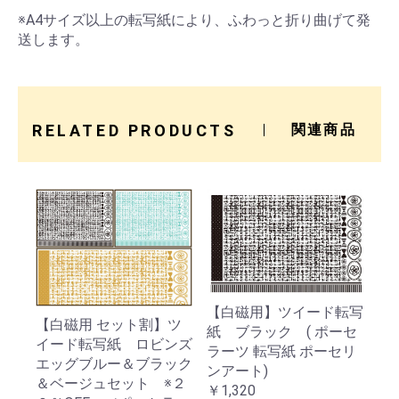
※A4サイズ以上の転写紙により、ふわっと折り曲げて発
送します。
RELATED PRODUCTS
関連商品
【白磁用】ツイード転写
【白磁用 セット割】ツ
紙 ブラック ( ポーセ
イード転写紙 ロビンズ
ラーツ 転写紙 ポーセリ
エッグブルー＆ブラック
ンアート)
＆ベージュセット ※２
￥1,320