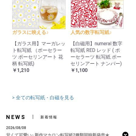
ガラスに映える♪
人気の数字転写紙♪
【ガラス用】マーガレッ
【白磁用】numeral 数字
ト転写紙 （ポーセラー
転写紙 RED レッド ( ポ
ツ ポーセリンアート 花
ーセラーツ 転写紙 ポー
柄 転写紙)
セリンアート ナンバー)
￥1,210
￥1,100
> 全ての転写紙・白磁を見る
NEWS
新着情報
2026/08/08
甘くて可愛い♪ 新作マカロン転写紙2種類同時新発売★