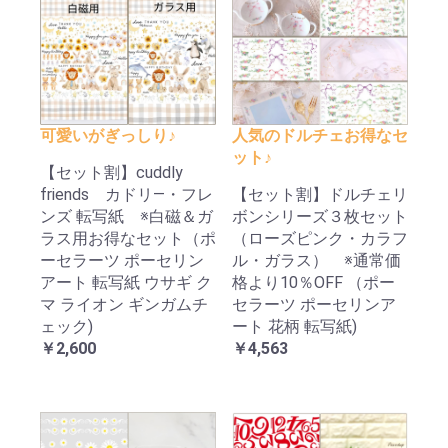
可愛いがぎっしり♪
人気のドルチェお得なセ
ット♪
【セット割】cuddly
friends カドリ―・フレ
【セット割】ドルチェリ
ンズ 転写紙 ※白磁＆ガ
ボンシリーズ３枚セット
ラス用お得なセット（ポ
（ローズピンク・カラフ
ーセラーツ ポーセリン
ル・ガラス） ※通常価
アート 転写紙 ウサギ ク
格より10％OFF （ポー
マ ライオン ギンガムチ
セラーツ ポーセリンア
ェック)
ート 花柄 転写紙)
￥2,600
￥4,563