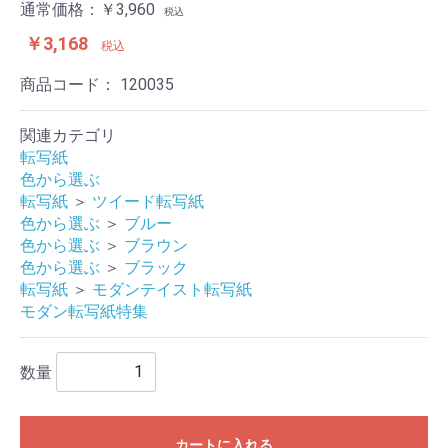
通常価格：￥3,960
税込
￥3,168
税込
商品コード：
120035
関連カテゴリ
転写紙
色から選ぶ
転写紙
＞
ツイード転写紙
色から選ぶ
＞
ブルー
色から選ぶ
＞
ブラウン
色から選ぶ
＞
ブラック
転写紙
＞
モダンテイスト転写紙
モダン転写紙特集
数量
カートに入れる