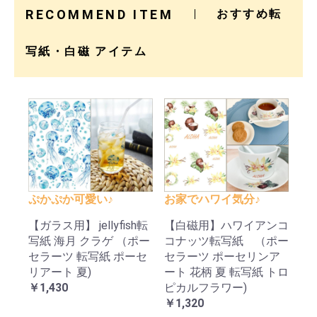
RECOMMEND ITEM
おすすめ転
写紙・白磁 アイテム
ぷかぷか可愛い♪
お家でハワイ気分♪
【ガラス用】 jellyfish転
【白磁用】ハワイアンコ
写紙 海月 クラゲ （ポー
コナッツ転写紙 （ポー
セラーツ 転写紙 ポーセ
セラーツ ポーセリンア
リアート 夏)
ート 花柄 夏 転写紙 トロ
￥1,430
ピカルフラワー)
￥1,320