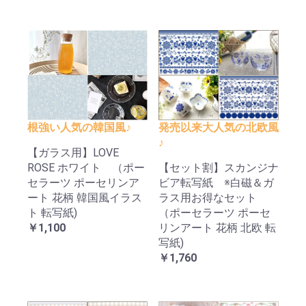
根強い人気の韓国風♪
発売以来大人気の北欧風
♪
【ガラス用】LOVE
ROSE ホワイト （ポー
【セット割】スカンジナ
セラーツ ポーセリンア
ビア転写紙 ※白磁＆ガ
ート 花柄 韓国風イラス
ラス用お得なセット
ト 転写紙)
（ポーセラーツ ポーセ
￥1,100
リンアート 花柄 北欧 転
写紙)
￥1,760