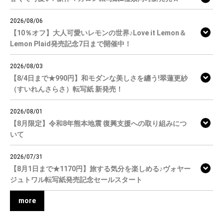
2026/08/06
【10％オフ】大人可愛いレモンの世界♪Love it Lemon＆
Lemon Plaid発売記念7日まで開催中！
2026/08/03
【8/4日まで★990円】和モダンな美しさを纏う!翠蓮更紗
（すいれんさらさ）転写紙 新発売！
2026/08/01
【8月限定】令和8年熊本地震 復興支援への取り組みにつ
いて
2026/07/31
【8月1日まで★1170円】旅する気分を楽しめる♪ヴォヤー
ジュトワル転写紙発売記念セールスタート
more