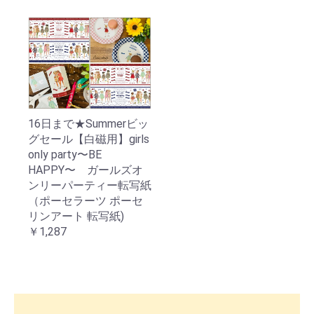
16日まで★Summerビッ
グセール【白磁用】girls
only party〜BE
HAPPY〜 ガールズオ
ンリーパーティー転写紙
（ポーセラーツ ポーセ
リンアート 転写紙)
￥1,287