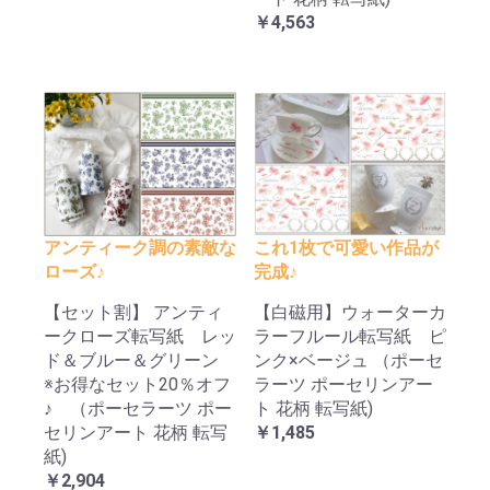
￥4,563
アンティーク調の素敵な
これ1枚で可愛い作品が
ローズ♪
完成♪
【セット割】 アンティ
【白磁用】ウォーターカ
ークローズ転写紙 レッ
ラーフルール転写紙 ピ
ド＆ブルー＆グリーン
ンク×ベージュ （ポーセ
※お得なセット20％オフ
ラーツ ポーセリンアー
♪ （ポーセラーツ ポー
ト 花柄 転写紙)
セリンアート 花柄 転写
￥1,485
紙)
￥2,904