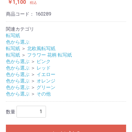
￥1,100
税込
商品コード：
160289
関連カテゴリ
転写紙
色から選ぶ
転写紙
＞
北欧風転写紙
転写紙
＞
フラワー 花柄 転写紙
色から選ぶ
＞
ピンク
色から選ぶ
＞
レッド
色から選ぶ
＞
イエロー
色から選ぶ
＞
オレンジ
色から選ぶ
＞
グリーン
色から選ぶ
＞
その他
数量