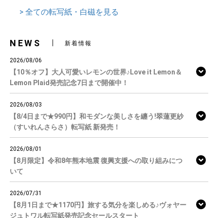
> 全ての転写紙・白磁を見る
NEWS
新着情報
2026/08/06
【10％オフ】大人可愛いレモンの世界♪Love it Lemon＆
Lemon Plaid発売記念7日まで開催中！
2026/08/03
【8/4日まで★990円】和モダンな美しさを纏う!翠蓮更紗
（すいれんさらさ）転写紙 新発売！
2026/08/01
【8月限定】令和8年熊本地震 復興支援への取り組みにつ
いて
2026/07/31
【8月1日まで★1170円】旅する気分を楽しめる♪ヴォヤー
ジュトワル転写紙発売記念セールスタート