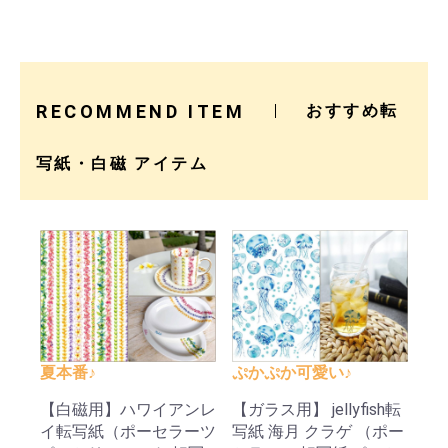
RECOMMEND ITEM
おすすめ転
写紙・白磁 アイテム
夏本番♪
ぷかぷか可愛い♪
【白磁用】ハワイアンレ
【ガラス用】 jellyfish転
イ転写紙（ポーセラーツ
写紙 海月 クラゲ （ポー