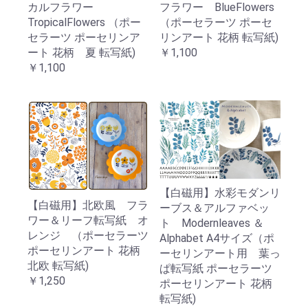
カルフラワー
フラワー BlueFlowers
TropicalFlowers （ポー
（ポーセラーツ ポーセ
セラーツ ポーセリンア
リンアート 花柄 転写紙)
ート 花柄 夏 転写紙)
￥1,100
￥1,100
【白磁用】水彩モダンリ
【白磁用】北欧風 フラ
ーブス＆アルファベッ
ワー＆リーフ転写紙 オ
ト Modernleaves ＆
レンジ （ポーセラーツ
Alphabet A4サイズ（ポ
ポーセリンアート 花柄
ーセリンアート用 葉っ
北欧 転写紙)
ぱ転写紙 ポーセラーツ
￥1,250
ポーセリンアート 花柄
転写紙)