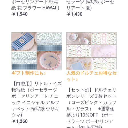
ポーセリンアート 転写
セラーツ 転写紙 ポーセ
紙 花 フラワー HAWAII)
リアート 夏)
￥1,540
￥1,430
ギフト制作にも♪
人気のドルチェお得なセ
ット♪
【白磁用】リトルトイズ
転写紙（ポーセラーツ
【セット割】ドルチェリ
ポーセリンアート チェ
ボンシリーズ３枚セット
ック イニシャル アルフ
（ローズピンク・カラフ
ァベット 転写紙 ウサギ
ル・ガラス） ※通常価
クマ)
格より10％OFF （ポー
￥1,260
セラーツ ポーセリンア
ート 花柄 転写紙)