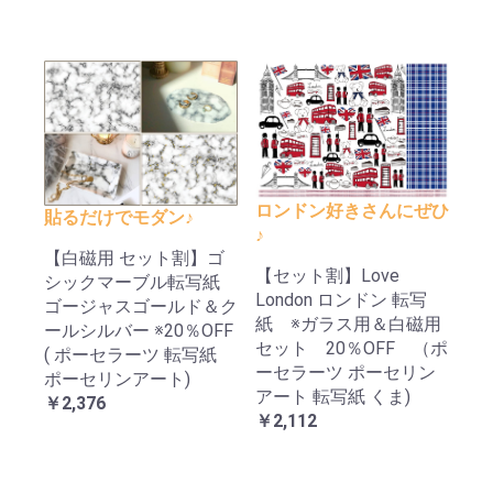
ロンドン好きさんにぜひ
貼るだけでモダン♪
♪
【白磁用 セット割】ゴ
【セット割】Love
シックマーブル転写紙
London ロンドン 転写
ゴージャスゴールド＆ク
紙 ※ガラス用＆白磁用
ールシルバー ※20％OFF
セット 20％OFF （ポ
( ポーセラーツ 転写紙
ーセラーツ ポーセリン
ポーセリンアート)
アート 転写紙 くま)
￥2,376
￥2,112