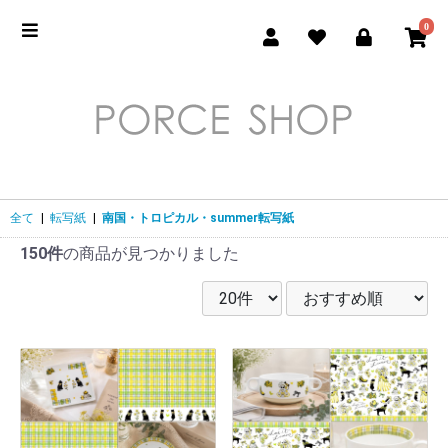
0
全て
|
転写紙
|
南国・トロピカル・summer転写紙
150件
の商品が見つかりました