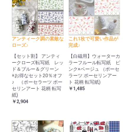
アンティーク調の素敵な
これ1枚で可愛い作品が
ローズ♪
完成♪
【セット割】 アンティ
【白磁用】ウォーターカ
ークローズ転写紙 レッ
ラーフルール転写紙 ピ
ド＆ブルー＆グリーン
ンク×ベージュ （ポーセ
※お得なセット20％オフ
ラーツ ポーセリンアー
♪ （ポーセラーツ ポー
ト 花柄 転写紙)
セリンアート 花柄 転写
￥1,485
紙)
￥2,904