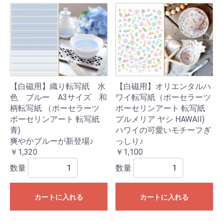
【白磁用】織り転写紙 水
【白磁用】オリエンタルハ
色 ブルー A3サイズ 和
ワイ転写紙（ポーセラーツ
柄転写紙 （ポーセラーツ
ポーセリンアート 転写紙
ポーセリンアート 転写紙
プルメリア ヤシ HAWAII)
青)
ハワイの可愛いモチーフぎ
爽やかブルーが新登場♪
っしり♪
￥1,320
￥1,100
数量
数量
カートに入れる
カートに入れる