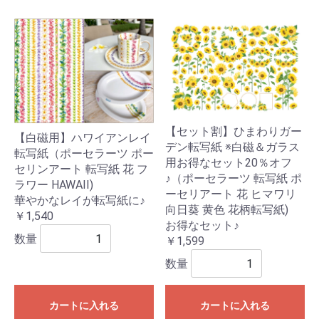
【セット割】ひまわりガー
【白磁用】ハワイアンレイ
デン転写紙 ※白磁＆ガラス
転写紙（ポーセラーツ ポー
用お得なセット20％オフ
セリンアート 転写紙 花 フ
♪（ポーセラーツ 転写紙 ポ
ラワー HAWAII)
ーセリアート 花 ヒマワリ
華やかなレイが転写紙に♪
向日葵 黄色 花柄転写紙)
￥1,540
お得なセット♪
数量
￥1,599
数量
カートに入れる
カートに入れる