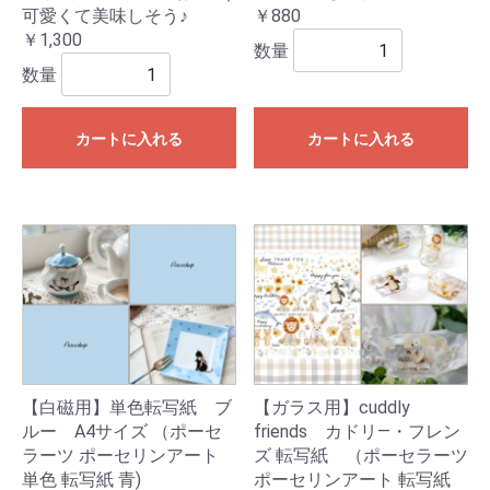
可愛くて美味しそう♪
￥880
￥1,300
数量
数量
カートに入れる
カートに入れる
【白磁用】単色転写紙 ブ
【ガラス用】cuddly
ルー A4サイズ （ポーセ
friends カドリ―・フレン
ラーツ ポーセリンアート
ズ 転写紙 （ポーセラーツ
単色 転写紙 青)
ポーセリンアート 転写紙