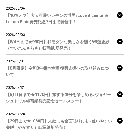
2026/08/06
【10％オフ】大人可愛いレモンの世界♪Love it Lemon＆
Lemon Plaid発売記念7日まで開催中！
2026/08/03
【8/4日まで★990円】和モダンな美しさを纏う!翠蓮更紗
（すいれんさらさ）転写紙 新発売！
2026/08/01
【8月限定】令和8年熊本地震 復興支援への取り組みにつ
いて
2026/07/31
【8月1日まで★1170円】旅する気分を楽しめる♪ヴォヤー
ジュトワル転写紙発売記念セールスタート
2026/07/28
【29日まで★1080円】丸紋にも全面貼りにも♪ 使いやすい
矢絣（やがすり）転写紙新発売！