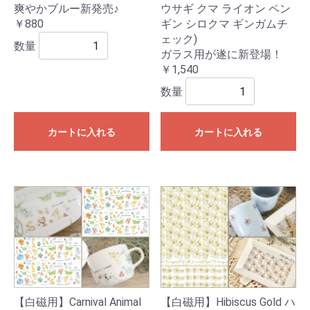
爽やかブルー新発売♪
ウサギ クマ ライオン ペン
￥880
ギン シロクマ ギンガムチ
ェック)
数量
ガラス用が遂に新登場！
￥1,540
数量
カートに入れる
カートに入れる
【白磁用】Carnival Animal
【白磁用】Hibiscus Gold ハ