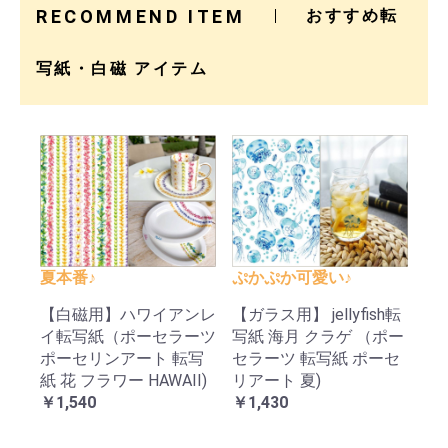
RECOMMEND ITEM
おすすめ転
写紙・白磁 アイテム
夏本番♪
ぷかぷか可愛い♪
【白磁用】ハワイアンレ
【ガラス用】 jellyfish転
イ転写紙（ポーセラーツ
写紙 海月 クラゲ （ポー
ポーセリンアート 転写
セラーツ 転写紙 ポーセ
紙 花 フラワー HAWAII)
リアート 夏)
￥1,540
￥1,430