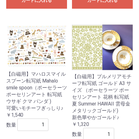
カートに入れる
カートに入れる
【白磁用】マハロスマイル
【白磁用】プルメリアモチ
スプーン転写紙 Mahalo
ーフ転写紙 ゴールド A3 サ
smile spoon（ポーセラーツ
イズ （ポーセラーツ ポー
ポーセリンアート 転写紙
セリンアート 花柄 転写紙
ウサギ クマ パンダ )
夏 Summer HAWAII 雲母金
可愛いモチーフぎっしり♪
メタリックゴールド)
￥1,540
新色華やかゴールド♪
￥1,320
数量
数量