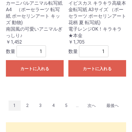
カーニバルアニマル転写紙
イビスカス キラキラ高級本
A4 （ポーセラーツ 転写
金転写紙 A3サイズ （ポー
紙 ポーセリンアート キッ
セラーツ ポーセリンアート
ズ 動物)
花柄 夏 転写紙)
南国風の可愛いアニマルぎ
電子レンジOK！キラキラ
っしり♪
★本金
￥1,452
￥1,705
数量
数量
カートに入れる
カートに入れる
1
2
3
4
5
...
次へ
最後へ