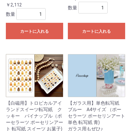
￥2,112
数量
数量
カートに入れる
カートに入れる
【白磁用】トロピカルアイ
【ガラス用】単色転写紙
ランドスイーツ転写紙 ク
ブルー A4サイズ （ポー
ッキー パイナップル（ポ
セラーツ ポーセリンアート
ーセラーツ ポーセリンアー
単色 転写紙 青)
ト 転写紙 スイーツ お菓子)
ガラス用もぜひ♪