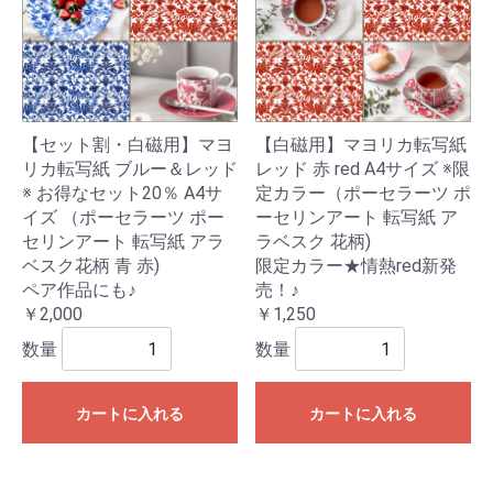
【セット割・白磁用】マヨ
【白磁用】マヨリカ転写紙
リカ転写紙 ブルー＆レッド
レッド 赤 red A4サイズ ※限
※ お得なセット20％ A4サ
定カラー（ポーセラーツ ポ
イズ （ポーセラーツ ポー
ーセリンアート 転写紙 ア
セリンアート 転写紙 アラ
ラベスク 花柄)
ベスク花柄 青 赤)
限定カラー★情熱red新発
ペア作品にも♪
売！♪
￥2,000
￥1,250
数量
数量
カートに入れる
カートに入れる