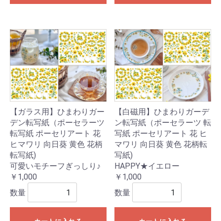
【ガラス用】ひまわりガー
【白磁用】ひまわりガーデ
デン転写紙（ポーセラーツ
ン転写紙（ポーセラーツ 転
転写紙 ポーセリアート 花
写紙 ポーセリアート 花 ヒ
ヒマワリ 向日葵 黄色 花柄
マワリ 向日葵 黄色 花柄転
転写紙)
写紙)
可愛いモチーフぎっしり♪
HAPPY★イエロー
￥1,000
￥1,000
数量
数量