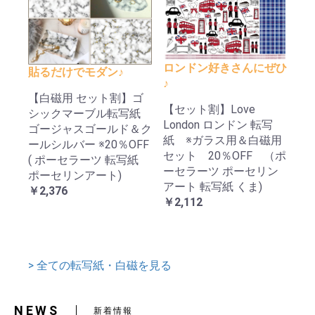
ロンドン好きさんにぜひ
貼るだけでモダン♪
♪
【白磁用 セット割】ゴ
【セット割】Love
シックマーブル転写紙
London ロンドン 転写
ゴージャスゴールド＆ク
紙 ※ガラス用＆白磁用
ールシルバー ※20％OFF
セット 20％OFF （ポ
( ポーセラーツ 転写紙
ーセラーツ ポーセリン
ポーセリンアート)
アート 転写紙 くま)
￥2,376
￥2,112
> 全ての転写紙・白磁を見る
NEWS
新着情報