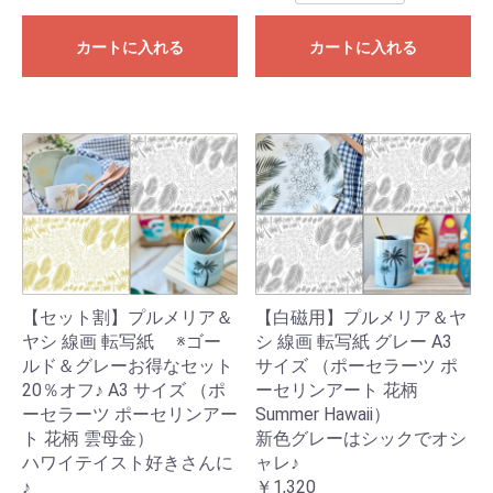
カートに入れる
カートに入れる
【セット割】プルメリア＆
【白磁用】プルメリア＆ヤ
ヤシ 線画 転写紙 ※ゴー
シ 線画 転写紙 グレー A3
ルド＆グレーお得なセット
サイズ （ポーセラーツ ポ
20％オフ♪ A3 サイズ （ポ
ーセリンアート 花柄
ーセラーツ ポーセリンアー
Summer Hawaii）
ト 花柄 雲母金）
新色グレーはシックでオシ
ハワイテイスト好きさんに
ャレ♪
♪
￥1,320