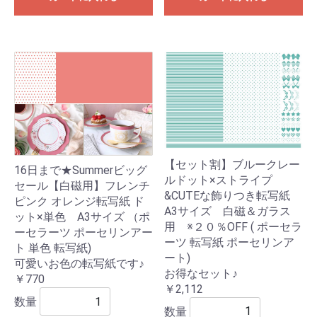
【セット割】ブルークレー
16日まで★Summerビッグ
ルドット×ストライプ
セール【白磁用】フレンチ
&CUTEな飾りつき転写紙
ピンク オレンジ転写紙 ド
A3サイズ 白磁＆ガラス
ット×単色 A3サイズ （ポ
用 ※２０％OFF ( ポーセラ
ーセラーツ ポーセリンアー
ーツ 転写紙 ポーセリンア
ト 単色 転写紙)
ート)
可愛いお色の転写紙です♪
お得なセット♪
￥770
￥2,112
数量
数量