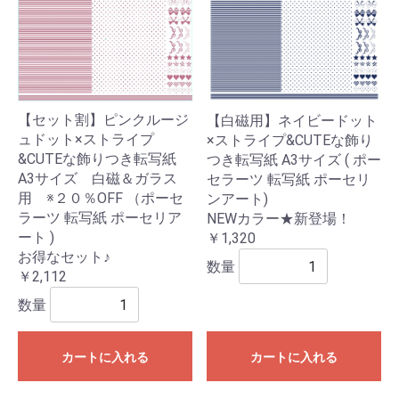
【セット割】ピンクルージ
【白磁用】ネイビードット
ュドット×ストライプ
×ストライプ&CUTEな飾り
&CUTEな飾りつき転写紙
つき転写紙 A3サイズ ( ポー
A3サイズ 白磁＆ガラス
セラーツ 転写紙 ポーセリ
用 ※２０％OFF （ポーセ
ンアート)
ラーツ 転写紙 ポーセリア
NEWカラー★新登場！
ート )
￥1,320
お得なセット♪
数量
￥2,112
数量
カートに入れる
カートに入れる