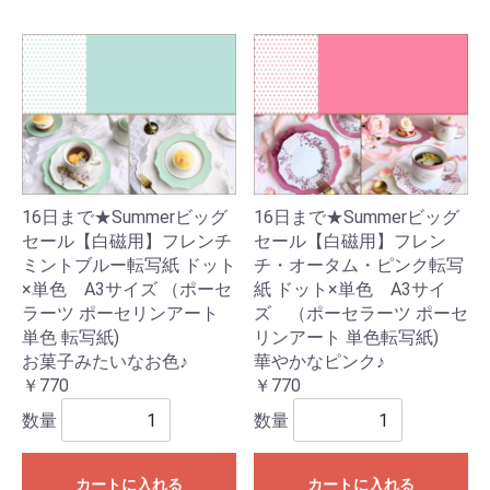
16日まで★Summerビッグ
16日まで★Summerビッグ
セール【白磁用】フレンチ
セール【白磁用】フレン
ミントブルー転写紙 ドット
チ・オータム・ピンク転写
×単色 A3サイズ （ポーセ
紙 ドット×単色 A3サイ
ラーツ ポーセリンアート
ズ （ポーセラーツ ポーセ
単色 転写紙)
リンアート 単色転写紙)
お菓子みたいなお色♪
華やかなピンク♪
￥770
￥770
数量
数量
カートに入れる
カートに入れる