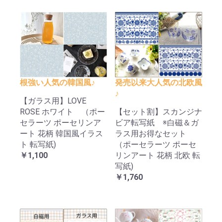
根強い人気の韓国風♪
発売以来大人気の北欧風
♪
【ガラス用】LOVE
ROSE ホワイト （ポー
【セット割】スカンジナ
セラーツ ポーセリンア
ビア転写紙 ※白磁＆ガ
ート 花柄 韓国風イラス
ラス用お得なセット
ト 転写紙)
（ポーセラーツ ポーセ
￥1,100
リンアート 花柄 北欧 転
写紙)
￥1,760