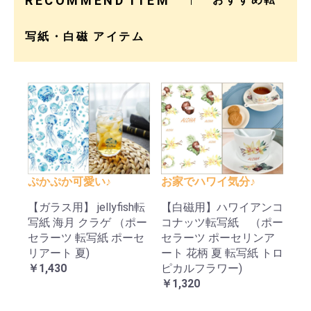
RECOMMEND ITEM
写紙・白磁 アイテム
ぷかぷか可愛い♪
お家でハワイ気分♪
【ガラス用】 jellyfish転
【白磁用】ハワイアンコ
写紙 海月 クラゲ （ポー
コナッツ転写紙 （ポー
セラーツ 転写紙 ポーセ
セラーツ ポーセリンア
リアート 夏)
ート 花柄 夏 転写紙 トロ
￥1,430
ピカルフラワー)
￥1,320