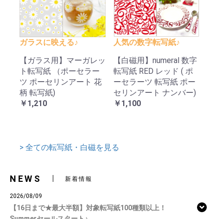
ガラスに映える♪
人気の数字転写紙♪
【ガラス用】マーガレッ
【白磁用】numeral 数字
ト転写紙 （ポーセラー
転写紙 RED レッド ( ポ
ツ ポーセリンアート 花
ーセラーツ 転写紙 ポー
柄 転写紙)
セリンアート ナンバー)
￥1,210
￥1,100
> 全ての転写紙・白磁を見る
NEWS
新着情報
2026/08/09
【16日まで★最大半額】対象転写紙100種類以上！
Summerセールスタート♪