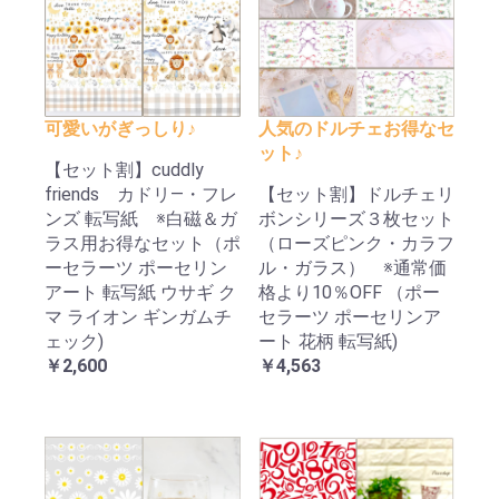
可愛いがぎっしり♪
人気のドルチェお得なセ
ット♪
【セット割】cuddly
friends カドリ―・フレ
【セット割】ドルチェリ
ンズ 転写紙 ※白磁＆ガ
ボンシリーズ３枚セット
ラス用お得なセット（ポ
（ローズピンク・カラフ
ーセラーツ ポーセリン
ル・ガラス） ※通常価
アート 転写紙 ウサギ ク
格より10％OFF （ポー
マ ライオン ギンガムチ
セラーツ ポーセリンア
ェック)
ート 花柄 転写紙)
￥2,600
￥4,563