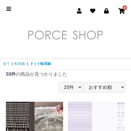
0
全て
|
転写紙
|
ドット転写紙
50件
の商品が見つかりました