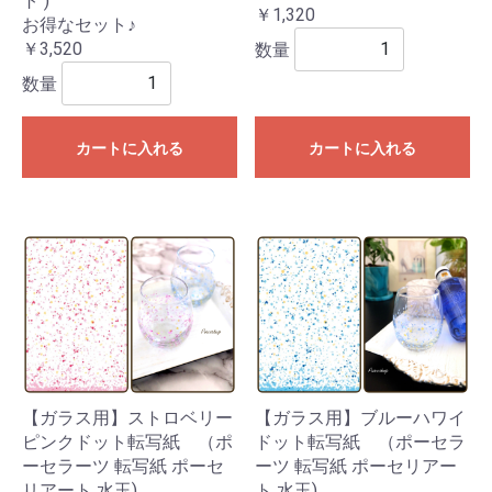
ト )
￥1,320
お得なセット♪
￥3,520
数量
数量
カートに入れる
カートに入れる
【ガラス用】ストロベリー
【ガラス用】ブルーハワイ
ピンクドット転写紙 （ポ
ドット転写紙 （ポーセラ
ーセラーツ 転写紙 ポーセ
ーツ 転写紙 ポーセリアー
リアート 水玉)
ト 水玉)