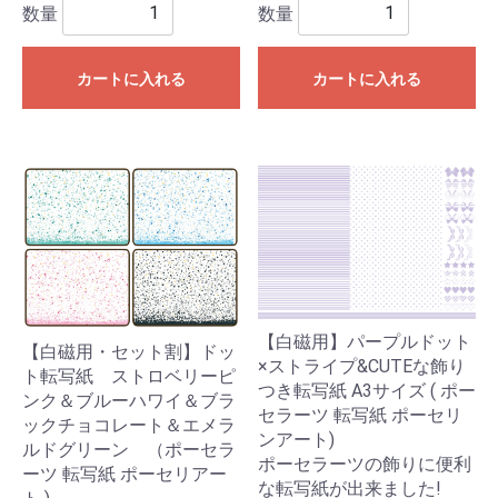
数量
数量
カートに入れる
カートに入れる
【白磁用】パープルドット
【白磁用・セット割】ドッ
×ストライプ&CUTEな飾り
ト転写紙 ストロベリーピ
つき転写紙 A3サイズ ( ポー
ンク＆ブルーハワイ＆ブラ
セラーツ 転写紙 ポーセリ
ックチョコレート＆エメラ
ンアート)
ルドグリーン （ポーセラ
ポーセラーツの飾りに便利
ーツ 転写紙 ポーセリアー
な転写紙が出来ました!