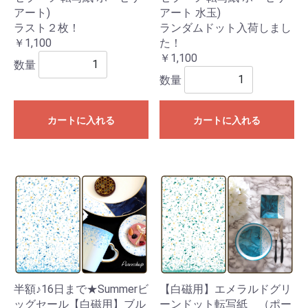
アート)
アート 水玉)
ラスト２枚！
ランダムドット入荷しまし
￥1,100
た！
￥1,100
数量
数量
カートに入れる
カートに入れる
半額♪16日まで★Summerビ
【白磁用】エメラルドグリ
ッグセール【白磁用】ブル
ーンドット転写紙 （ポー