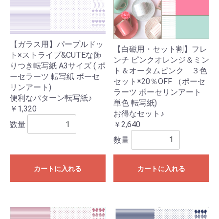
【ガラス用】パープルドッ
【白磁用・セット割】フレ
ト×ストライプ&CUTEな飾
ンチ ピンクオレンジ＆ミン
りつき転写紙 A3サイズ ( ポ
ト＆オータムピンク ３色
ーセラーツ 転写紙 ポーセ
セット※20％OFF （ポーセ
リンアート)
ラーツ ポーセリンアート
便利なパターン転写紙♪
単色 転写紙)
￥1,320
お得なセット♪
￥2,640
数量
数量
カートに入れる
カートに入れる