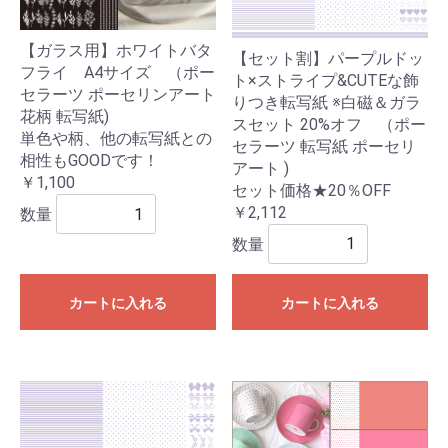
【ガラス用】ホワイトバタ
【セット割】パープルドッ
フライ A4サイズ （ポー
ト×ストライプ&CUTEな飾
セラーツ ポーセリンアート
りつき転写紙 ※白磁＆ガラ
花柄 転写紙)
スセット 20%オフ （ポー
単色や柄、他の転写紙との
セラーツ 転写紙 ポーセリ
相性もGOODです！
アート )
￥1,100
セット価格★20％OFF
￥2,112
数量
数量
カートに入れる
カートに入れる