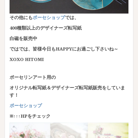
その他にも
ポーセショップ
では、
400
種類以上のデザイナーズ転写紙
白磁を販売中
ではでは、皆様今日もHAPPYにお過ごし下さいね～
XOXO HITOMI
ポーセリンアート用の
オリジナル転写紙＆デザイナーズ転写紙販売をしていま
す！
ポーセショップ
※↑↑↑HPをチェック