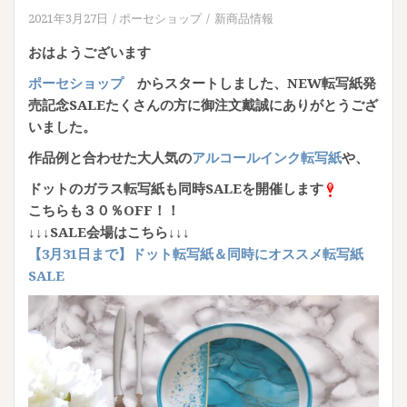
2021年3月27日
ポーセショップ
新商品情報
おはようございます
ポーセショップ
からスタートしました、NEW転写紙発
売記念SALEたくさんの方に御注文戴誠にありがとうござ
いました。
作品例と合わせた大人気の
アルコールインク転写紙
や、
ドットのガラス転写紙も同時SALEを開催します
こちらも３０％OFF！！
↓↓↓SALE会場はこちら↓↓↓
【3月31日まで】ドット転写紙＆同時にオススメ転写紙
SALE