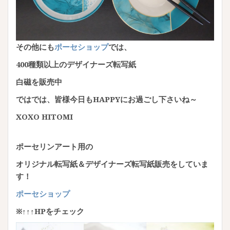
その他にも
ポーセショップ
では、
400
種類以上のデザイナーズ転写紙
白磁を販売中
ではでは、皆様今日もHAPPYにお過ごし下さいね～
XOXO HITOMI
ポーセリンアート用の
オリジナル転写紙＆デザイナーズ転写紙販売をしていま
す！
ポーセショップ
※↑↑↑HPをチェック