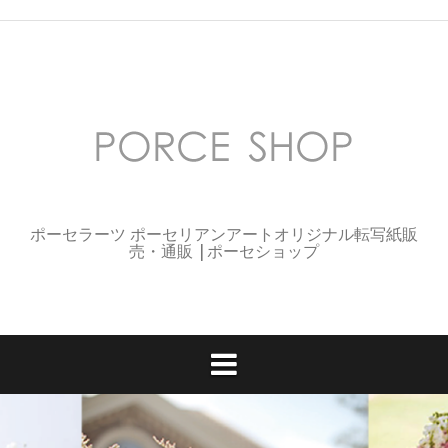
コ
ン
テ
ン
ツ
へ
ス
キ
ッ
プ
ポーセラーツ ポーセリアンアートオリジナル転写紙販
売・通販 |ポーセショップ