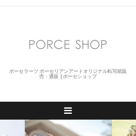
コ
ン
テ
ン
ツ
へ
ス
キ
ッ
プ
ポーセラーツ ポーセリアンアートオリジナル転写紙販
売・通販 |ポーセショップ