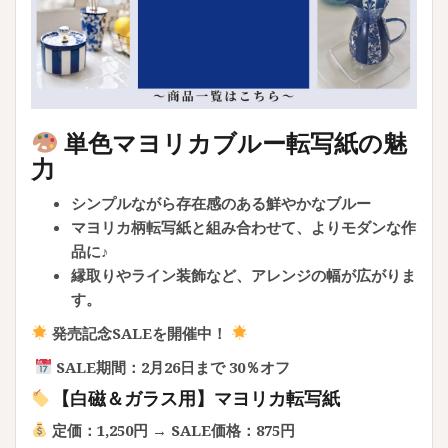
単色マヨリカブルー転写紙の魅
力
シンプルながら存在感のある鮮やかなブルー
マヨリカ柄転写紙と組み合わせて、よりモダンな作
品に♪
縁取りやライン装飾など、アレンジの幅が広がりま
す。
発売記念SALEを開催中！
SALE期間：2月26日まで 30％オフ
【白磁＆ガラス用】マヨリカ転写紙
定価：1,250円 → SALE価格：875円