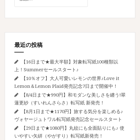
索:
ー
シ
ョ
ン
最近の投稿
【16日まで★最大半額】対象転写紙100種類以
上！Summerセールスタート♪
【10％オフ】大人可愛いレモンの世界♪Love it
Lemon＆Lemon Plaid発売記念7日まで開催中！
【8/4日まで★990円】和モダンな美しさを纏う!翠
蓮更紗（すいれんさらさ）転写紙 新発売！
【8月1日まで★1170円】旅する気分を楽しめる♪
ヴォヤージュトワル転写紙発売記念セールスタート
【29日まで★1080円】丸紋にも全面貼りにも♪ 使
いやすい矢絣（やがすり）転写紙新発売！