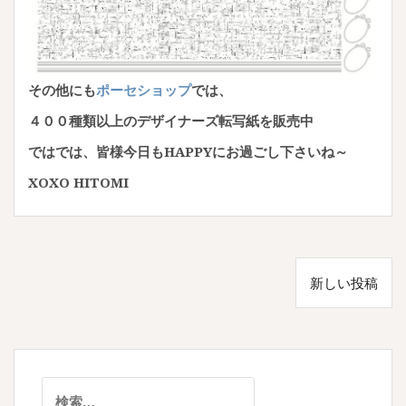
その他にも
ポーセショップ
では、
４００種類以上のデザイナーズ転写紙を販売中
ではでは、皆様今日もHAPPYにお過ごし下さいね～
XOXO HITOMI
投
新しい投稿
稿
ナ
ビ
ゲ
検