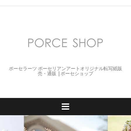
コ
ン
テ
ン
ツ
へ
ス
キ
ッ
プ
ポーセラーツ ポーセリアンアートオリジナル転写紙販
売・通販 |ポーセショップ