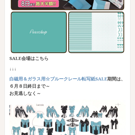
SALE会場はこちら
↓↓↓
白磁用＆ガラス用☆ブルークレール転写紙SALE
期間は、
６月８日終日まで～
お見逃しなく～