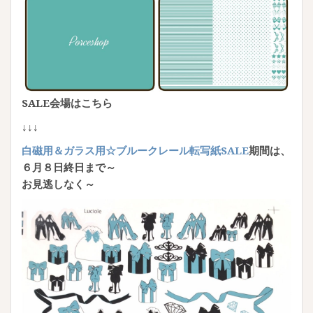
SALE会場はこちら
↓↓↓
白磁用＆ガラス用☆ブルークレール転写紙SALE
期間は、
６月８日終日まで～
お見逃しなく～