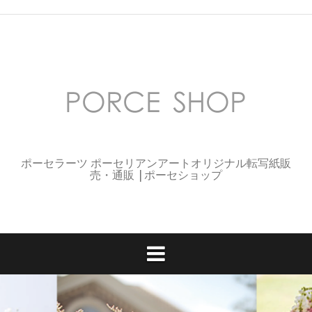
コ
ン
テ
ン
ツ
へ
ス
キ
ッ
プ
ポーセラーツ ポーセリアンアートオリジナル転写紙販
売・通販 |ポーセショップ