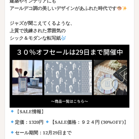
建築やインテリアにも
アールデコ調の美しいデザインがあふれた時代です
ジャズが聞こえてくるような、
上質で洗練された雰囲気の
シック＆モダンな転写紙
【
SALE情報
】
定価：1320円
【SALE価格：９２４円 (30%OFF)
】
セール期間：12月29日まで