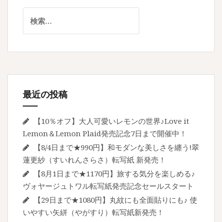
検
索:
最近の投稿
【10％オフ】大人可愛いレモンの世界♪Love it
Lemon＆Lemon Plaid発売記念7日まで開催中！
【8/4日まで★990円】和モダンな美しさを纏う!翠
蓮更紗（すいれんさらさ）転写紙 新発売！
【8月1日まで★1170円】旅する気分を楽しめる♪
ヴォヤージュトワル転写紙発売記念セールスタート
【29日まで★1080円】丸紋にも全面貼りにも♪ 使
いやすい矢絣（やがすり）転写紙新発売！