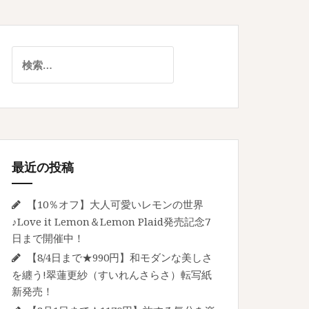
検
索:
最近の投稿
【10％オフ】大人可愛いレモンの世界
♪Love it Lemon＆Lemon Plaid発売記念7
日まで開催中！
【8/4日まで★990円】和モダンな美しさ
を纏う!翠蓮更紗（すいれんさらさ）転写紙
新発売！