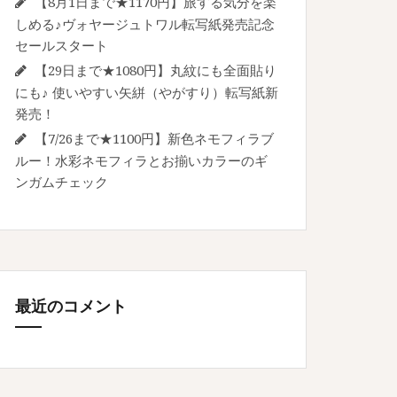
【8月1日まで★1170円】旅する気分を楽
しめる♪ヴォヤージュトワル転写紙発売記念
セールスタート
【29日まで★1080円】丸紋にも全面貼り
にも♪ 使いやすい矢絣（やがすり）転写紙新
発売！
【7/26まで★1100円】新色ネモフィラブ
ルー！水彩ネモフィラとお揃いカラーのギ
ンガムチェック
最近のコメント