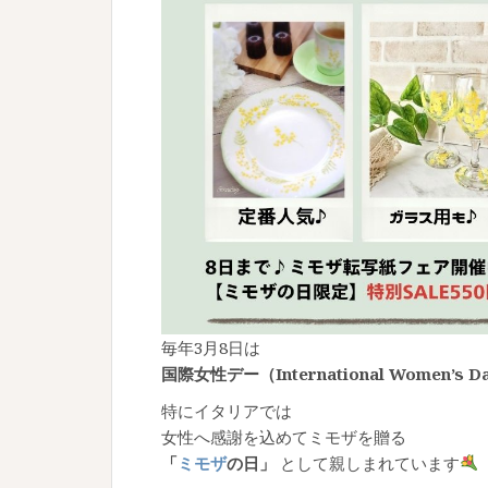
毎年3月8日は
国際女性デー（International Women’s D
特にイタリアでは
女性へ感謝を込めてミモザを贈る
「
ミモザ
の日」
として親しまれています