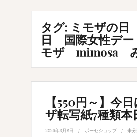
タグ:
ミモザの日 
日 国際女性デー
モザ mimosa 
【550円～】今
ザ転写紙7種類本日
2026年3月8日
ポーセショップ
未分