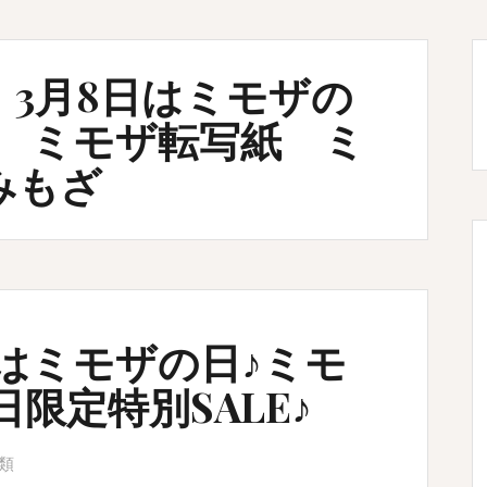
3月8日はミモザの
 ミモザ転写紙 ミ
みもざ
日はミモザの日♪ミモ
限定特別SALE♪
類