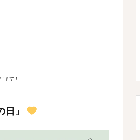
います！
の日」