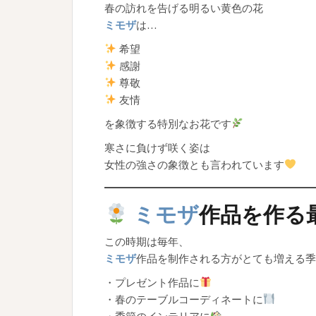
春の訪れを告げる明るい黄色の花
ミモザ
は…
希望
感謝
尊敬
友情
を象徴する特別なお花です
寒さに負けず咲く姿は
女性の強さの象徴とも言われています
ミモザ
作品を作る
この時期は毎年、
ミモザ
作品を制作される方がとても増える季
・プレゼント作品に
・春のテーブルコーディネートに
・季節のインテリアに