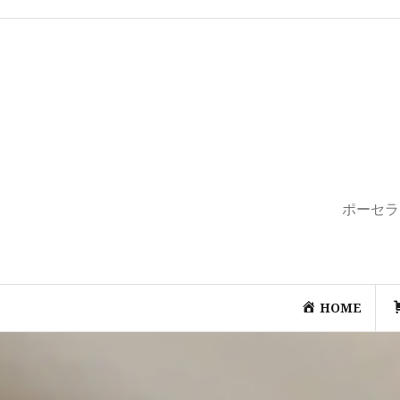
コ
ン
テ
ン
ツ
へ
ス
キ
ッ
プ
ポーセラ
HOME