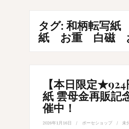
タグ:
和柄転写紙
紙 お重 白磁 
【本日限定★92
紙 雲母金再販記
催中！
2026年1月16日
ポーセショップ
未