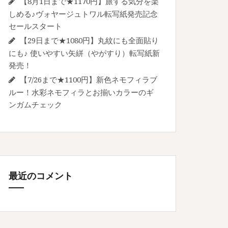
【8月1日まで★1170円】旅する気分を楽
しめる♪ヴォヤージュトワル転写紙発売記念
セールスタート
【29日まで★1080円】丸紋にも全面貼り
にも♪ 使いやすい矢絣（やがすり）転写紙新
発売！
【7/26まで★1100円】新色ネモフィラブ
ルー！水彩ネモフィラとお揃いカラーのギ
ンガムチェック
最近のコメント