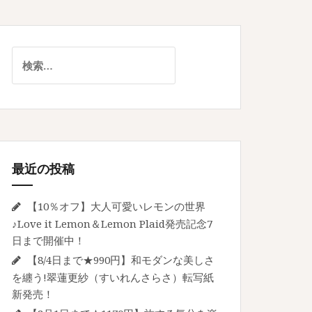
検
索:
最近の投稿
【10％オフ】大人可愛いレモンの世界
♪Love it Lemon＆Lemon Plaid発売記念7
日まで開催中！
【8/4日まで★990円】和モダンな美しさ
を纏う!翠蓮更紗（すいれんさらさ）転写紙
新発売！