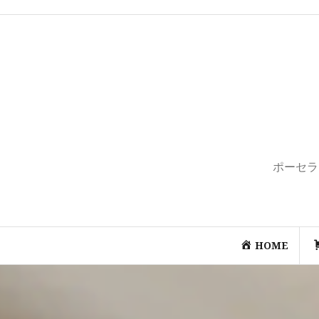
コ
ン
テ
ン
ツ
へ
ス
キ
ッ
プ
ポーセラ
HOME