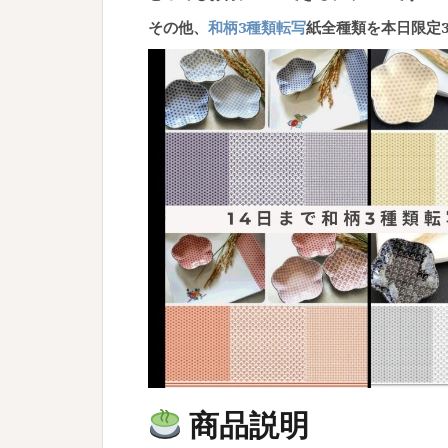
その他、
和柄3種類転写
紙全種類を本日限定
商品説明