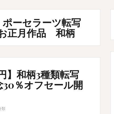
 ポーセラーツ転写
お正月作品 和柄
4円】和柄3種類転写
念30％オフセール開
分類