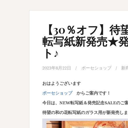
【30％オフ】待
転写紙新発売★発
ト♪
2023年8月22日
ポーセショップ
新
おはようございます
ポーセショップ
からご案内です！
今日は、NEW転写紙＆発売記念SALEのご
待望の和の花転写紙のガラス用が新発売しま