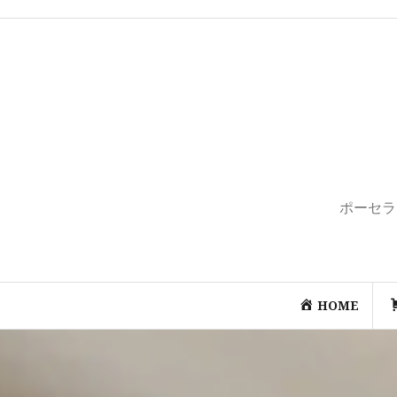
コ
ン
テ
ン
ツ
へ
ス
キ
ッ
プ
ポーセラ
HOME