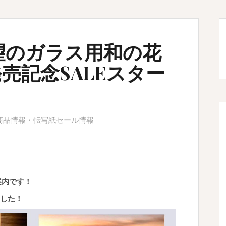
望のガラス用和の花
売記念SALEスター
商品情報
・
転写紙セール情報
案内です！
した！