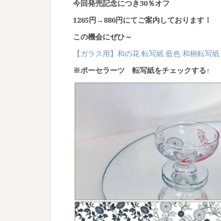
今回発売記念につき30％オフ
1265円→886円にてご案内しております！
この機会にぜひ～
【ガラス用】和の花 転写紙 藍色 和柄転写紙
※ポーセラーツ 転写紙をチェックする↑