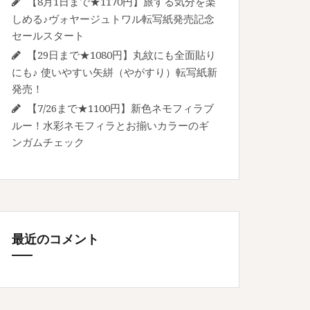
【8月1日まで★1170円】旅する気分を楽
しめる♪ヴォヤージュトワル転写紙発売記念
セールスタート
【29日まで★1080円】丸紋にも全面貼り
にも♪ 使いやすい矢絣（やがすり）転写紙新
発売！
【7/26まで★1100円】新色ネモフィラブ
ルー！水彩ネモフィラとお揃いカラーのギ
ンガムチェック
最近のコメント