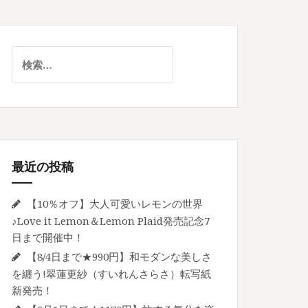
検
索:
最近の投稿
【10％オフ】大人可愛いレモンの世界
♪Love it Lemon＆Lemon Plaid発売記念7
日まで開催中！
【8/4日まで★990円】和モダンな美しさ
を纏う!翠蓮更紗（すいれんさらさ）転写紙
新発売！