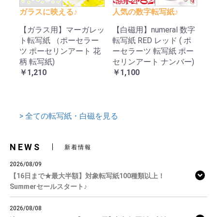
ガラスに映える♪
人気の数字転写紙♪
【ガラス用】マーガレッ
【白磁用】numeral 数字
ト転写紙 （ポーセラー
転写紙 RED レッド ( ポ
ツ ポーセリンアート 花
ーセラーツ 転写紙 ポー
柄 転写紙)
セリンアート ナンバー)
￥1,210
￥1,100
> 全ての転写紙・白磁を見る
NEWS
新着情報
2026/08/09
【16日まで★最大半額】対象転写紙100種類以上！
Summerセールスタート♪
2026/08/08