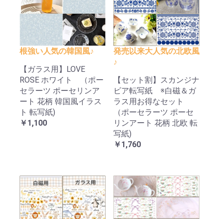
根強い人気の韓国風♪
発売以来大人気の北欧風
♪
【ガラス用】LOVE
ROSE ホワイト （ポー
【セット割】スカンジナ
セラーツ ポーセリンア
ビア転写紙 ※白磁＆ガ
ート 花柄 韓国風イラス
ラス用お得なセット
ト 転写紙)
（ポーセラーツ ポーセ
￥1,100
リンアート 花柄 北欧 転
写紙)
￥1,760