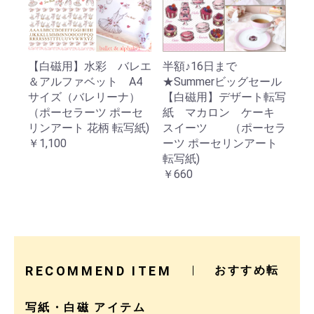
【白磁用】水彩 バレエ
半額♪16日まで
＆アルファベット A4
★Summerビッグセール
サイズ（バレリーナ）
【白磁用】デザート転写
（ポーセラーツ ポーセ
紙 マカロン ケーキ
リンアート 花柄 転写紙)
スイーツ （ポーセラ
￥1,100
ーツ ポーセリンアート
転写紙)
￥660
RECOMMEND ITEM
おすすめ転
写紙・白磁 アイテム