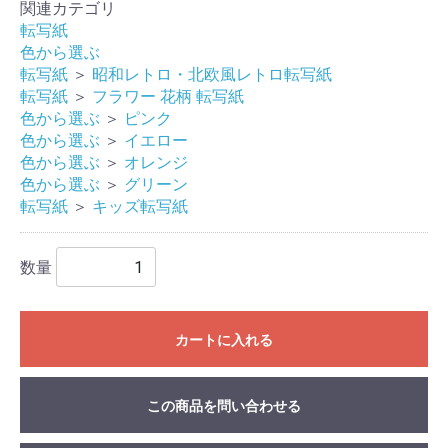
関連カテゴリ
転写紙
色から選ぶ
転写紙
＞
昭和レトロ・北欧風レトロ転写紙
転写紙
＞
フラワー 花柄 転写紙
色から選ぶ
＞
ピンク
色から選ぶ
＞
イエロー
色から選ぶ
＞
オレンジ
色から選ぶ
＞
グリーン
転写紙
＞
キッズ転写紙
数量
カートに入れる
この商品を問い合わせる