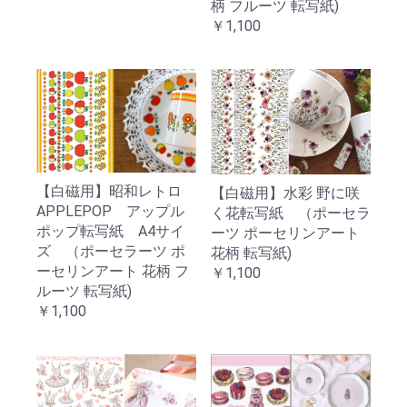
柄 フルーツ 転写紙)
￥1,100
【白磁用】昭和レトロ
【白磁用】水彩 野に咲
APPLEPOP アップル
く花転写紙 （ポーセラ
ポップ転写紙 A4サイ
ーツ ポーセリンアート
ズ （ポーセラーツ ポ
花柄 転写紙)
ーセリンアート 花柄 フ
￥1,100
ルーツ 転写紙)
￥1,100