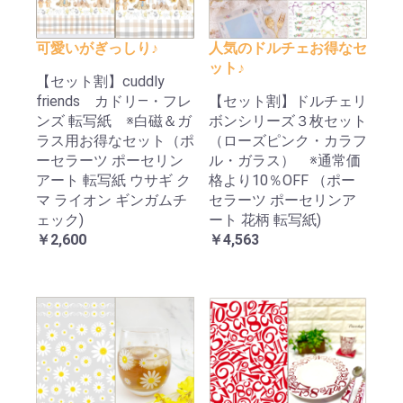
可愛いがぎっしり♪
人気のドルチェお得なセ
ット♪
【セット割】cuddly
friends カドリ―・フレ
【セット割】ドルチェリ
ンズ 転写紙 ※白磁＆ガ
ボンシリーズ３枚セット
ラス用お得なセット（ポ
（ローズピンク・カラフ
ーセラーツ ポーセリン
ル・ガラス） ※通常価
アート 転写紙 ウサギ ク
格より10％OFF （ポー
マ ライオン ギンガムチ
セラーツ ポーセリンア
ェック)
ート 花柄 転写紙)
￥2,600
￥4,563