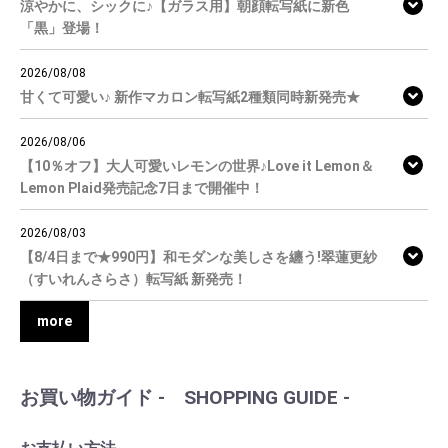
涼やかに、シックに♪【ガラス用】朝顔転写紙に新色
「黒」登場！
2026/08/08
甘くて可愛い♪ 新作マカロン転写紙2種類同時新発売★
2026/08/06
【10％オフ】大人可愛いレモンの世界♪Love it Lemon＆
Lemon Plaid発売記念7日まで開催中！
2026/08/03
【8/4日まで★990円】和モダンな美しさを纏う!翠蓮更紗
（すいれんさらさ）転写紙 新発売！
more
お買い物ガイド - SHOPPING GUIDE -