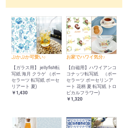
ぷかぷか可愛い♪
お家でハワイ気分♪
【ガラス用】 jellyfish転
【白磁用】ハワイアンコ
写紙 海月 クラゲ （ポー
コナッツ転写紙 （ポー
セラーツ 転写紙 ポーセ
セラーツ ポーセリンア
リアート 夏)
ート 花柄 夏 転写紙 トロ
￥1,430
ピカルフラワー)
￥1,320