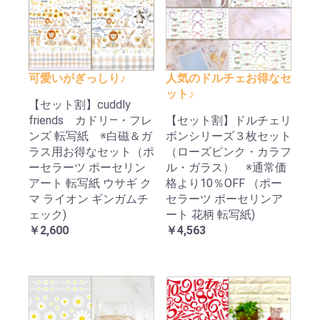
可愛いがぎっしり♪
人気のドルチェお得なセ
ット♪
【セット割】cuddly
friends カドリ―・フレ
【セット割】ドルチェリ
ンズ 転写紙 ※白磁＆ガ
ボンシリーズ３枚セット
ラス用お得なセット（ポ
（ローズピンク・カラフ
ーセラーツ ポーセリン
ル・ガラス） ※通常価
アート 転写紙 ウサギ ク
格より10％OFF （ポー
マ ライオン ギンガムチ
セラーツ ポーセリンア
ェック)
ート 花柄 転写紙)
￥2,600
￥4,563