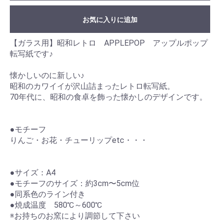
お気に入りに追加
【ガラス用】昭和レトロ APPLEPOP アップルポップ
転写紙です♪
懐かしいのに新しい♪
昭和のカワイイが沢山詰まったレトロ転写紙。
70年代に、昭和の食卓を飾った懐かしのデザインです。
●モチーフ
りんご・お花・チューリップetc・・・
●サイズ：A4
●モチーフのサイズ：約3cm〜5cm位
●同系色のライン付き
●焼成温度 580℃～600℃
※お持ちのお窯により調節して下さい