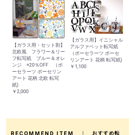
【ガラス用】イニシャル
【ガラス用・セット割】
アルファベット転写紙
北欧風 フラワー＆リー
（ポーセラーツ ポーセ
フ転写紙 ブルー＆オレ
リンアート 花柄 転写紙)
ンジ ※20％OFF （ポ
￥1,100
ーセラーツ ポーセリン
アート 花柄 北欧 転写
紙)
￥2,000
RECOMMEND ITEM
おすすめ転