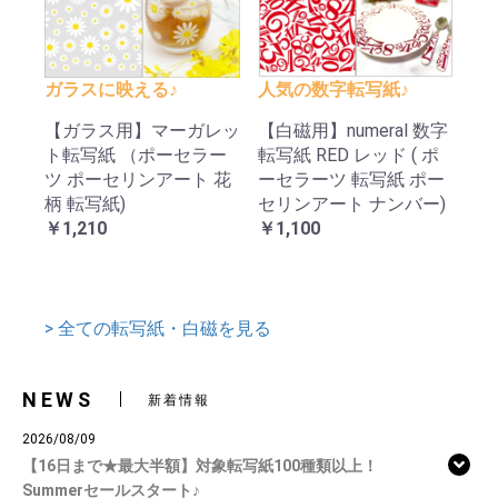
ガラスに映える♪
人気の数字転写紙♪
【ガラス用】マーガレッ
【白磁用】numeral 数字
ト転写紙 （ポーセラー
転写紙 RED レッド ( ポ
ツ ポーセリンアート 花
ーセラーツ 転写紙 ポー
柄 転写紙)
セリンアート ナンバー)
￥1,210
￥1,100
> 全ての転写紙・白磁を見る
NEWS
新着情報
2026/08/09
【16日まで★最大半額】対象転写紙100種類以上！
Summerセールスタート♪