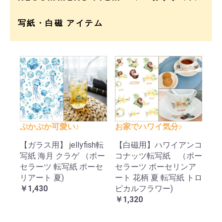
写紙・白磁 アイテム
ぷかぷか可愛い♪
お家でハワイ気分♪
【ガラス用】 jellyfish転
【白磁用】ハワイアンコ
写紙 海月 クラゲ （ポー
コナッツ転写紙 （ポー
セラーツ 転写紙 ポーセ
セラーツ ポーセリンア
リアート 夏)
ート 花柄 夏 転写紙 トロ
￥1,430
ピカルフラワー)
￥1,320