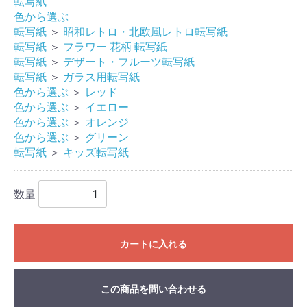
転写紙
色から選ぶ
転写紙
＞
昭和レトロ・北欧風レトロ転写紙
転写紙
＞
フラワー 花柄 転写紙
転写紙
＞
デザート・フルーツ転写紙
転写紙
＞
ガラス用転写紙
色から選ぶ
＞
レッド
色から選ぶ
＞
イエロー
色から選ぶ
＞
オレンジ
色から選ぶ
＞
グリーン
転写紙
＞
キッズ転写紙
数量
カートに入れる
この商品を問い合わせる