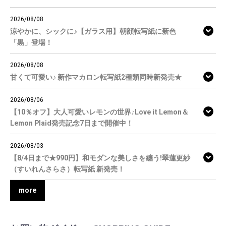
2026/08/08
涼やかに、シックに♪【ガラス用】朝顔転写紙に新色
「黒」登場！
2026/08/08
甘くて可愛い♪ 新作マカロン転写紙2種類同時新発売★
2026/08/06
【10％オフ】大人可愛いレモンの世界♪Love it Lemon＆
Lemon Plaid発売記念7日まで開催中！
2026/08/03
【8/4日まで★990円】和モダンな美しさを纏う!翠蓮更紗
（すいれんさらさ）転写紙 新発売！
more