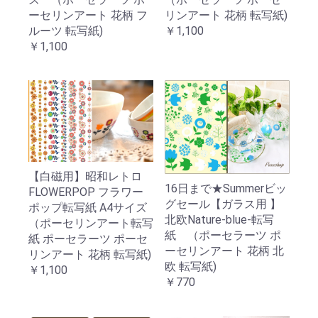
ーセリンアート 花柄 フ
リンアート 花柄 転写紙)
ルーツ 転写紙)
￥1,100
￥1,100
【白磁用】昭和レトロ
16日まで★Summerビッ
FLOWERPOP フラワー
グセール【ガラス用 】
ポップ転写紙 A4サイズ
北欧Nature-blue-転写
（ポーセリンアート転写
紙 （ポーセラーツ ポ
紙 ポーセラーツ ポーセ
ーセリンアート 花柄 北
リンアート 花柄 転写紙)
欧 転写紙)
￥1,100
￥770