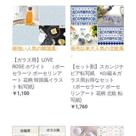
根強い人気の韓国風♪
発売以来大人気の北欧風
♪
【ガラス用】LOVE
ROSE ホワイト （ポー
【セット割】スカンジナ
セラーツ ポーセリンア
ビア転写紙 ※白磁＆ガ
ート 花柄 韓国風イラス
ラス用お得なセット
ト 転写紙)
（ポーセラーツ ポーセ
￥1,100
リンアート 花柄 北欧 転
写紙)
￥1,760