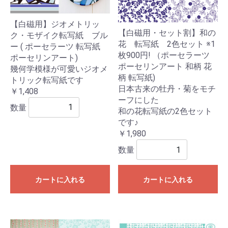
【白磁用】ジオメトリッ
【白磁用・セット割】和の
ク・モザイク転写紙 ブル
花 転写紙 2色セット ※1
ー ( ポーセラーツ 転写紙
枚900円! （ポーセラーツ
ポーセリンアート)
ポーセリンアート 和柄 花
幾何学模様が可愛いジオメ
柄 転写紙)
トリック転写紙です
日本古来の牡丹・菊をモチ
￥1,408
ーフにした
数量
和の花転写紙の2色セット
です♪
￥1,980
数量
カートに入れる
カートに入れる