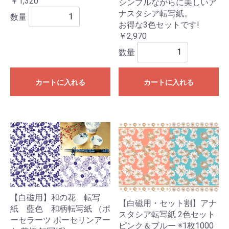
￥1,320
シンプルながらに美しいア
ナスタシア転写紙。
数量
お得な3色セットです!
￥2,970
数量
カートに入れる
カートに入れる
【白磁用】和の花 転写
【白磁用・セット割】アナ
紙 藍色 和柄転写紙 （ポ
スタシア転写紙 2色セット
ーセラーツ ポーセリンアー
ピンク＆ブルー ※1枚1000