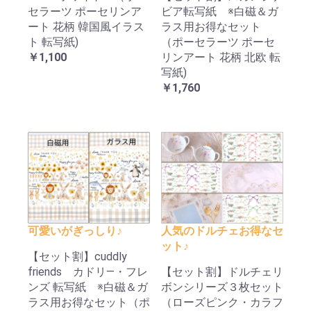
セラーツ ポーセリンア
ビア転写紙 ※白磁＆ガ
ート 花柄 韓国風イラス
ラス用お得なセット
ト 転写紙)
（ポーセラーツ ポーセ
￥1,100
リンアート 花柄 北欧 転
写紙)
￥1,760
可愛いがぎっしり♪
人気のドルチェお得なセ
ット♪
【セット割】cuddly
friends カドリ―・フレ
【セット割】ドルチェリ
ンズ 転写紙 ※白磁＆ガ
ボンシリーズ３枚セット
ラス用お得なセット（ポ
（ローズピンク・カラフ