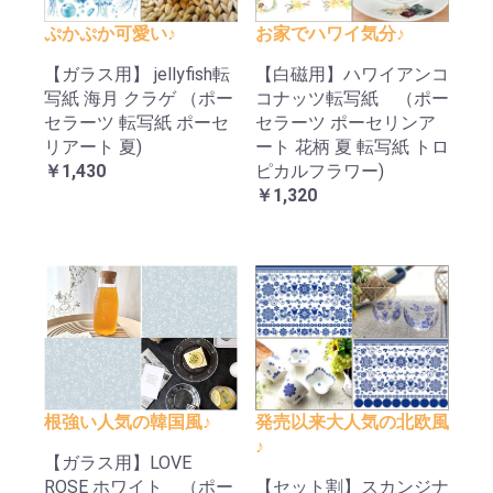
ぷかぷか可愛い♪
お家でハワイ気分♪
【ガラス用】 jellyfish転
【白磁用】ハワイアンコ
写紙 海月 クラゲ （ポー
コナッツ転写紙 （ポー
セラーツ 転写紙 ポーセ
セラーツ ポーセリンア
リアート 夏)
ート 花柄 夏 転写紙 トロ
￥1,430
ピカルフラワー)
￥1,320
根強い人気の韓国風♪
発売以来大人気の北欧風
♪
【ガラス用】LOVE
ROSE ホワイト （ポー
【セット割】スカンジナ