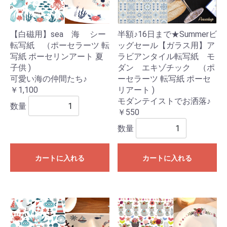
【白磁用】sea 海 シー
半額♪16日まで★Summerビ
転写紙 （ポーセラーツ 転
ッグセール【ガラス用】ア
写紙 ポーセリンアート 夏
ラビアンタイル転写紙 モ
子供 )
ダン エキゾチック （ポ
可愛い海の仲間たち♪
ーセラーツ 転写紙 ポーセ
￥1,100
リアート )
モダンテイストでお洒落♪
数量
￥550
数量
カートに入れる
カートに入れる