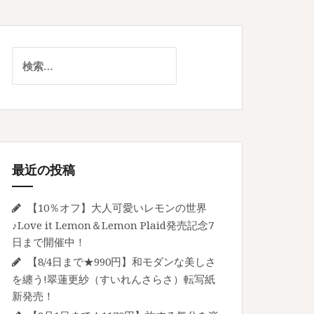
検
索:
最近の投稿
【10％オフ】大人可愛いレモンの世界
♪Love it Lemon＆Lemon Plaid発売記念7
日まで開催中！
【8/4日まで★990円】和モダンな美しさ
を纏う!翠蓮更紗（すいれんさらさ）転写紙
新発売！