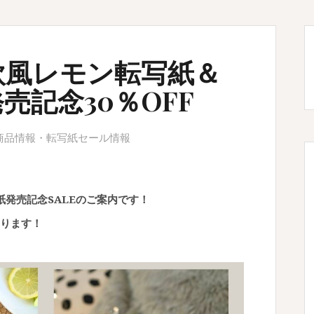
欧風レモン転写紙＆
売記念30％OFF
商品情報
・
転写紙セール情報
紙発売記念SALEのご案内です！
ります！