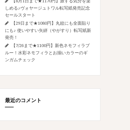
【8月1日まで★1170円】旅する気分を楽
しめる♪ヴォヤージュトワル転写紙発売記念
セールスタート
【29日まで★1080円】丸紋にも全面貼り
にも♪ 使いやすい矢絣（やがすり）転写紙新
発売！
【7/26まで★1100円】新色ネモフィラブ
ルー！水彩ネモフィラとお揃いカラーのギ
ンガムチェック
最近のコメント