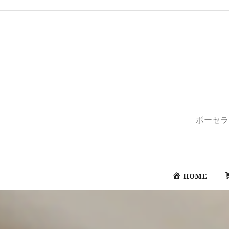
コ
ン
テ
ン
ツ
へ
ス
キ
ッ
プ
ポーセラ
HOME