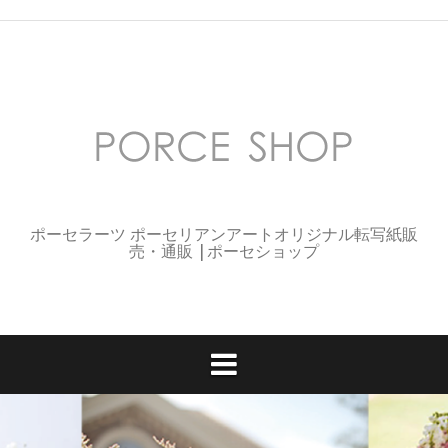
コ
ン
テ
ン
ツ
へ
ス
キ
ッ
プ
ポーセラーツ ポーセリアンアートオリジナル転写紙販
売・通販 |ポーセショップ