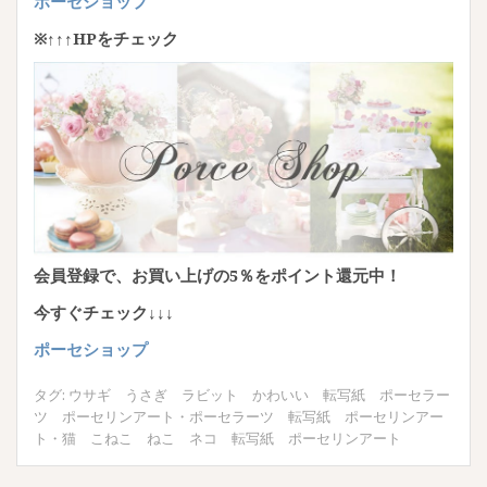
ポーセショップ
※↑↑↑HPをチェック
会員登録で、お買い上げの5％をポイント還元中！
今すぐチェック↓↓↓
ポーセショップ
タグ:
ウサギ うさぎ ラビット かわいい 転写紙 ポーセラー
ツ ポーセリンアート
・
ポーセラーツ 転写紙 ポーセリンアー
ト
・
猫 こねこ ねこ ネコ 転写紙 ポーセリンアート