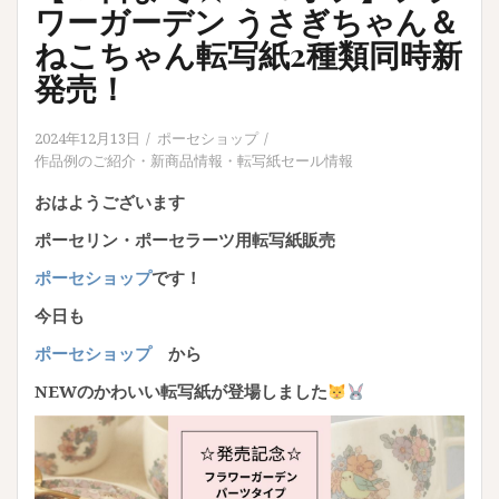
ワーガーデン うさぎちゃん＆
ねこちゃん転写紙2種類同時新
発売！
2024年12月13日
ポーセショップ
作品例のご紹介
・
新商品情報
・
転写紙セール情報
おはようございます
ポーセリン・ポーセラーツ用転写紙販売
ポーセショップ
です！
今日も
ポーセショップ
から
NEWの
かわいい転写紙が登場しました