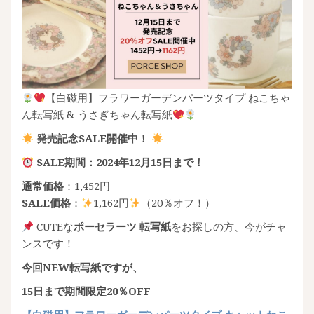
【白磁用】フラワーガーデンパーツタイプ ねこちゃ
ん転写紙 & うさぎちゃん転写紙
発売記念SALE開催中！
SALE期間：2024年12月15日まで！
通常価格
：1,452円
SALE価格
：
1,162円
（20％オフ！）
CUTEな
ポーセラーツ 転写紙
をお探しの方、今がチャ
ンスです！
今回NEW転写紙ですが、
15日まで期間限定
20％OFF