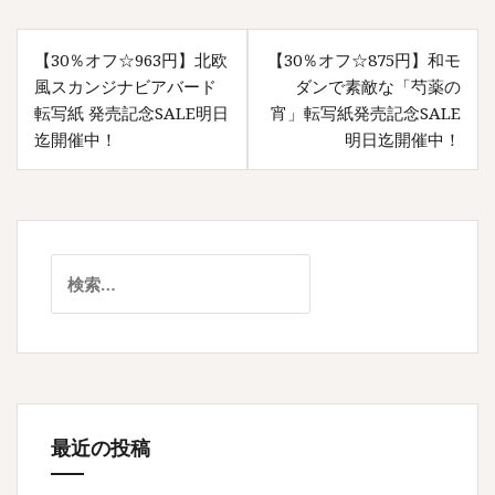
投
【30％オフ☆963円】北欧
【30％オフ☆875円】和モ
稿
風スカンジナビアバード
ダンで素敵な「芍薬の
ナ
転写紙 発売記念SALE明日
宵」転写紙発売記念SALE
迄開催中！
明日迄開催中！
ビ
ゲ
ー
シ
検
ョ
索:
ン
最近の投稿