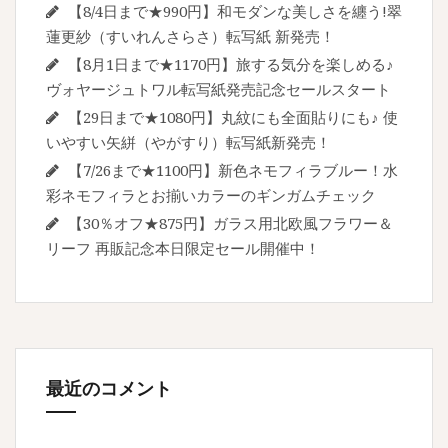
【8/4日まで★990円】和モダンな美しさを纏う!翠
蓮更紗（すいれんさらさ）転写紙 新発売！
【8月1日まで★1170円】旅する気分を楽しめる♪
ヴォヤージュトワル転写紙発売記念セールスタート
【29日まで★1080円】丸紋にも全面貼りにも♪ 使
いやすい矢絣（やがすり）転写紙新発売！
【7/26まで★1100円】新色ネモフィラブルー！水
彩ネモフィラとお揃いカラーのギンガムチェック
【30％オフ★875円】ガラス用北欧風フラワー＆
リーフ 再販記念本日限定セール開催中！
最近のコメント