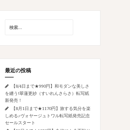
検
索:
最近の投稿
【8/4日まで★990円】和モダンな美しさ
を纏う!翠蓮更紗（すいれんさらさ）転写紙
新発売！
【8月1日まで★1170円】旅する気分を楽
しめる♪ヴォヤージュトワル転写紙発売記念
セールスタート