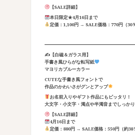
【SALE詳細】
本日限定★4月16日まで
定価：1,100円 → SALE価格：770円（3
✍️【白磁＆ガラス用】
手書き風ひらがな転写紙
マヨリカブルーカラー
CUTEな手書き風フォントで
作品のかわいさがグンとアップ
お名前入りやギフト作品にもピッタリ！
大文字・小文字・濁点や半濁音までしっかり
【SALE詳細】
4月16日まで
定価：880円 → SALE価格：550円（約3