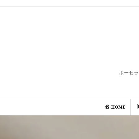
コ
ン
テ
ン
ツ
へ
ス
キ
ッ
プ
ポーセラ
HOME