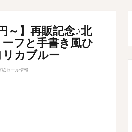
0円～】再販記念♪北
リーフと手書き風ひ
ヨリカブルー
写紙セール情報