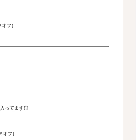
0％オフ）
入ってます◎
8％オフ）