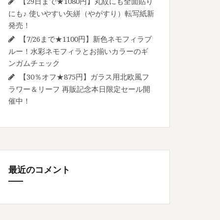
【29日まで★1080円】丸紋にも全面貼り
にも♪ 使いやすい矢絣（やがすり）転写紙新
発売！
【7/26まで★1100円】新色ネモフィラブ
ルー！水彩ネモフィラとお揃いカラーのギ
ンガムチェック
【30％オフ★875円】ガラス用北欧風フ
ラワー＆リーフ 再販記念本日限定セール開
催中！
最近のコメント