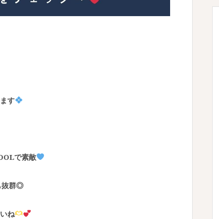
ます
OOLで素敵
も抜群◎
いね