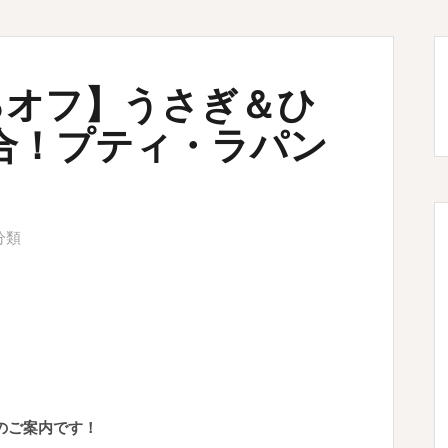
0％オフ】うさぎ＆ひ
合！プティ・ラパン
分類
Eのご案内です！