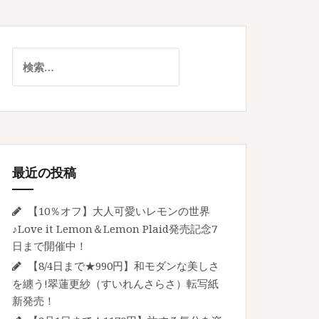
検
索:
最近の投稿
【10％オフ】大人可愛いレモンの世界
♪Love it Lemon＆Lemon Plaid発売記念7
日まで開催中！
【8/4日まで★990円】和モダンな美しさ
を纏う!翠蓮更紗（すいれんさらさ）転写紙
新発売！