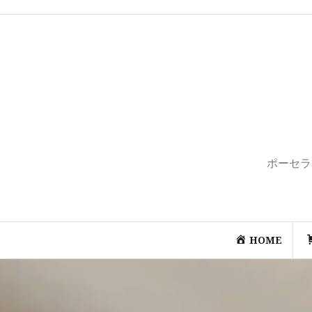
コ
ン
テ
ン
ツ
へ
ス
キ
ッ
プ
ポーセラ
HOME