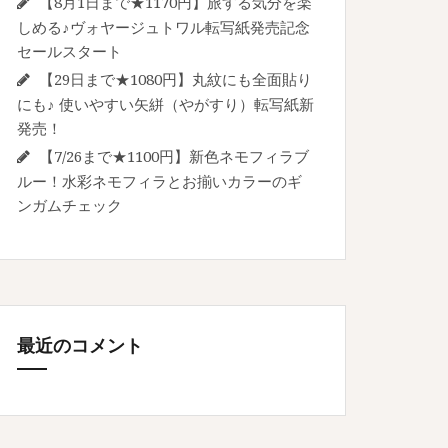
【8月1日まで★1170円】旅する気分を楽
しめる♪ヴォヤージュトワル転写紙発売記念
セールスタート
【29日まで★1080円】丸紋にも全面貼り
にも♪ 使いやすい矢絣（やがすり）転写紙新
発売！
【7/26まで★1100円】新色ネモフィラブ
ルー！水彩ネモフィラとお揃いカラーのギ
ンガムチェック
最近のコメント