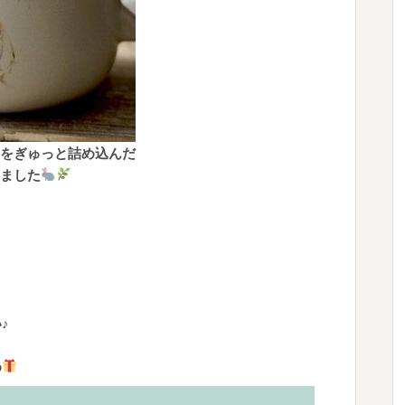
をぎゅっと詰め込んだ
ました
♪
め